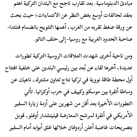
مبادئ الدبلوماسية. بعد تقارب ناجح مع البلدان التركية اهتم
بعقد تحالفات أوسع بغض النظر عن الانتماءات؛ حيث بحث
عن ورقة ضغط تقربه من الغرب، أهمها التلويح بانضمام فنلندا-
صاحبة الحدود الغربية مع روسيا- إلى حلف الناتو.
ومن ناحية أخرى شهدت العلاقات الروسية التركية تطورات
عديدة، آخرها لقاء عن بُعد بين رئيسي البلدين على خلفية افتتاح
أول محطة طاقة نووية في تركيا نتاج تعاون مشترك، ناهيك عن
وساطة أنقرة بين موسكو وكييف في حرب أوكرانيا. تأتي
التطورات الأخيرة بعد أقل من شهرين على أزمة زيارة السفير
الأمريكي في أنقرة لمرشح المعارضة قيليتشدار أوغلو، قوبل
بتصريحات غاضبة أعلن أردوغان خلالها غلق أبوابه أمام السفير