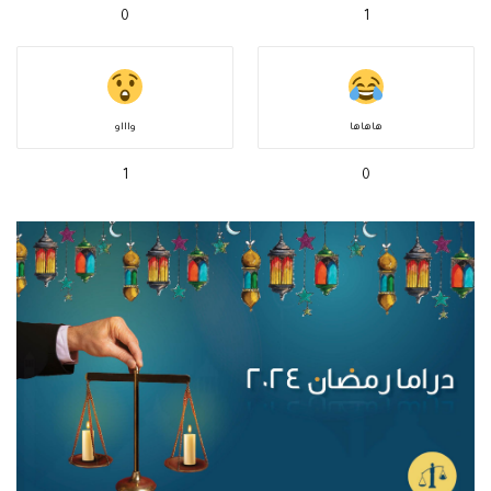
0
1
هاهاها
واااو
1
0