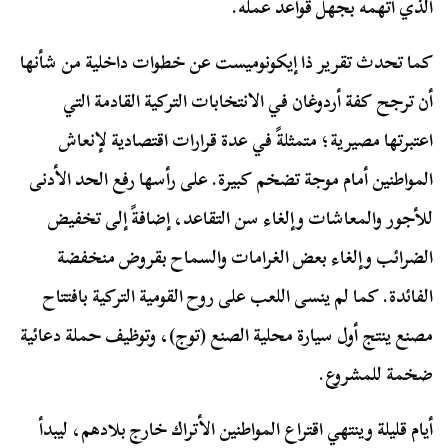
الذي اتهمه بجهل قواعد عمله.
كما تحدث تقرير ذا إيكونوميست عن خطوات داخلية من شأنها
أن ترجح كفة أردوغان في الانتخابات التركية القادمة التي
اعتبرتها مصيرية؛ متمثلةً في عدة قرارات اقتصادية لإنعاش
المواطنين أمام موجة تضخم كبيرة. على رأسها رفع الحد الأدنى
للأجور والمعاشات وإلغاء سن التقاعد، إضافةً إلى تخفيض
الضرائب وإلغاء بعض الغرامات والسماح بقروض منخفضة
الفائدة. كما لم ينسى اللعب على روح القومية التركية بافتتاح
مصنع ينتج أول سيارة محلية الصنع (توج)، وتوظيف حملة دعائية
ضخمة للمشروع.
أيام قليلة وينتهي اقتراع المواطنين الأتراك خارج بلادهم، ليبدأ