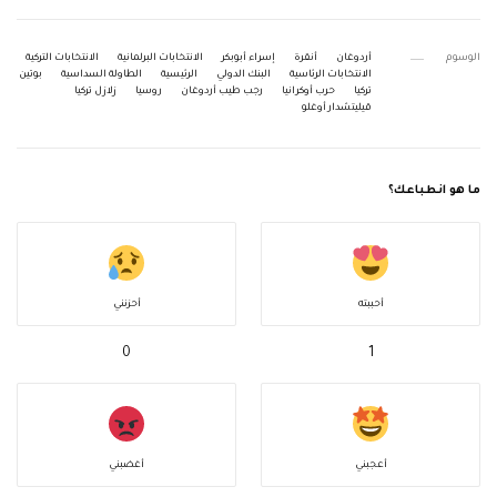
الوسوم
أردوغان
أنقرة
إسراء أبوبكر
الانتخابات البرلمانية
الانتخابات التركية
الانتخابات الرئاسية
البنك الدولي
الرئيسية
الطاولة السداسية
بوتين
تركيا
حرب أوكرانيا
رجب طيب أردوغان
روسيا
زلازل تركيا
قيليتشدار أوغلو
ما هو انطباعك؟
أحببته
أحزنني
0
1
أعجبني
أغضبني