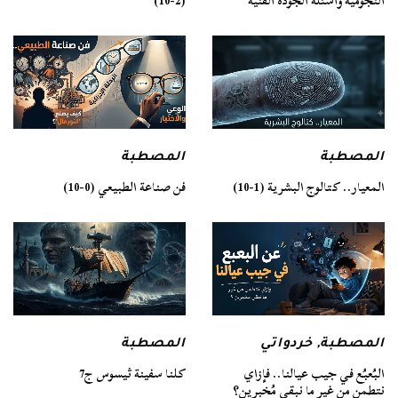
النجومية وأسئلة الجودة الفنية
(2-10)
المصطبة
المصطبة
فن صناعة الطبيعي (0-10)
المعيار.. كتالوج البشرية (1-10)
المصطبة
المصطبة
,
خردواتي
كلنا سفينة ثيسوس ج7
البُعبُع في جيب عيالنا.. فإزاي
نتطمن من غير ما نبقى مُخبرين؟