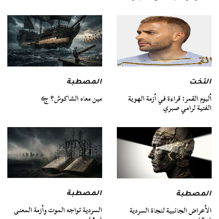
التخت
المصطبة
ألبوم القمر: قراءة في أزمة الهوية
مين معاه الشاكوش؟ ج6
الفنية لرامي صبري
المصطبة
المصطبة
السردية تواجه الموت وأزمة المعنى
الأعراض الجانبية لنجاة السردية