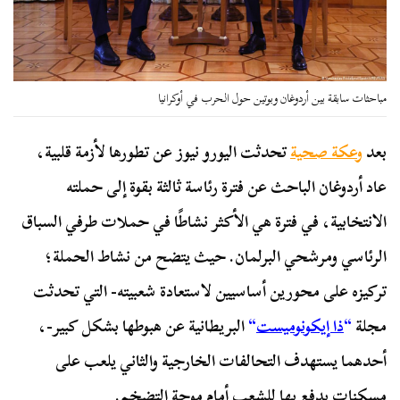
مباحثات سابقة بين أردوغان وبوتين حول الحرب في أوكرانيا
بعد
وعكة صحية
تحدثت اليورو نيوز عن تطورها لأزمة قلبية،
عاد أردوغان الباحث عن فترة رئاسة ثالثة بقوة إلى حملته
الانتخابية، في فترة هي الأكثر نشاطًا في حملات طرفي السباق
الرئاسي ومرشحي البرلمان. حيث يتضح من نشاط الحملة؛
تركيزه على محورين أساسيين لاستعادة شعبيته- التي تحدثت
مجلة
“
ذا إيكونوميست
“
البريطانية عن هبوطها بشكل كبير-،
أحدهما يستهدف التحالفات الخارجية والثاني يلعب على
مسكنات يدفع بها للشعب أمام موجة التضخم.