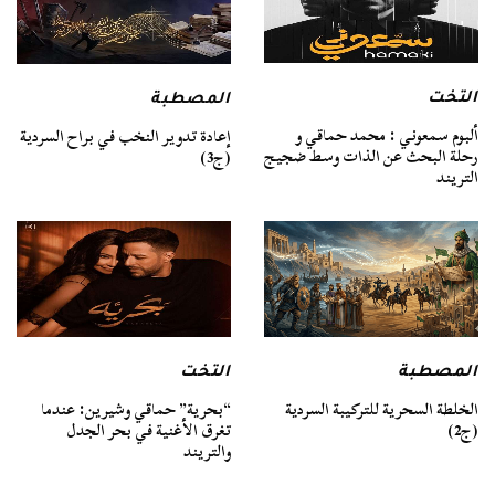
التخت
المصطبة
ألبوم سمعوني : محمد حماقي و
إعادة تدوير النخب في براح السردية
رحلة البحث عن الذات وسط ضجيج
(ج3)
التريند
المصطبة
التخت
الخلطة السحرية للتركيبة السردية
“بحرية” حماقي وشيرين: عندما
(ج2)
تغرق الأغنية في بحر الجدل
والتريند