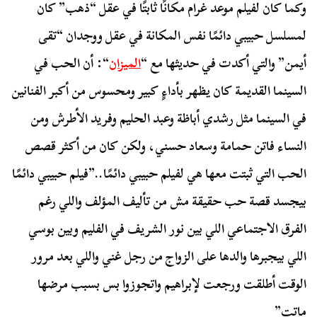
وكما كان لفيلم موعد غرام مكانًا ثابتًا في عقل “ذهب” كان
لمسلسل حبيبي دائمًا نفس المكانة في عقل ووجدان “تقى
أيمن” والتي أكدت في حديثها مع “
الميزان
“: أن الحب في
السينما القديمة كان يظهر بأداءٍ كبير ومحسوس من أكبر الفنانين
في السينما مثل رشدي أباظة وعبد الحليم وفريد الأطرش ومن
النساء فاتن حمامة وسعاد حسني، ولكن كان من أكثر قصص
الحب التي ثبتت معها هي لفيلم حبيبي دائمًا..”فيلم حبيبي دائمًا
بيجسد قصة حب حقيقة مش من تأليف المؤلف واللي رغم
الفرق الاجتماعي اللي بين نور الشريف في الفليم وبين بوسي
اللي بيجبرها والدها على الزواج من رجل غني واللي بعد مرور
الوقت أطلقت ورجعت لإبراهيم واتجوزوا بس بسبب مرضها
ماتت”