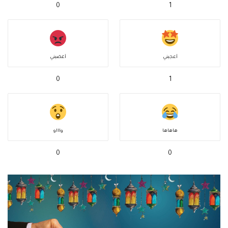
0
1
أعجبني
أغضبني
0
1
هاهاها
واااو
0
0