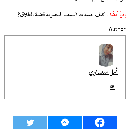
إقرأ أيضًا..
كيف جسدت السينما المصرية قضية الطلاق؟
Author
أمل سعداوي