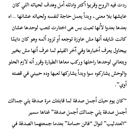
ردت فيه الروح وقربوا أكتر وادتله أمل وهدف لحياته اللي كان
عايشها بلا معنى، وبدأ يعمل حاجة لنفسه ولحياته عشانها .. اه
بعدها بعدوا لأنها تعبت بس هى اختارت تتعب لوحدها عشان
كانت شايفه أنها مش عاوزة توجعه أو تزود ألمه وهو كان دايمًا
بيحاول يعرف أخبارها وفي آخر الفيلم لما عرف أنها مش بخير
وبتعاني لوحدها راحلها وركب معاها الطيارة وقرر أنه لازم الحلو
والوحش يشاركوه سوا وبدأ يشاركها تعبها وده حببني في قصته
أوي”.
“كان يوم حبك أجمل صدفة لما قابلتك مرة صدفة يلي جمالك
أجمل صدفة يلي جمالك أجمل صدفة” غناها سمير
“العندليب” لنوال “فاتن حمامة” بعدما جمعتهما الصدفة في