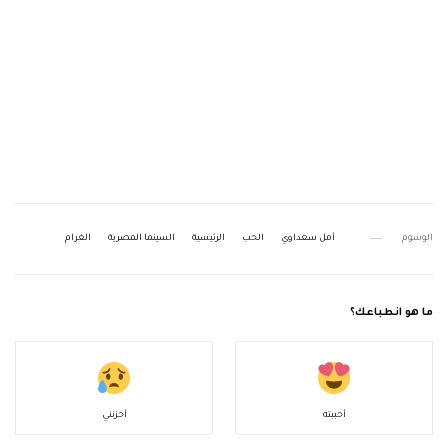
الوسوم
أمل سعداوي
الحب
الرئيسية
السينما المصرية
الغرام
ما هو انطباعك؟
أحببته
أحزنني