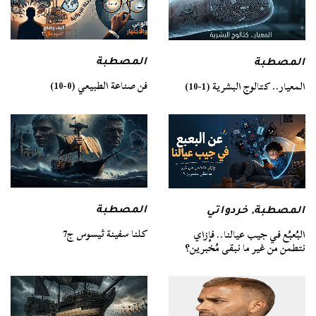
المصطبة
المصطبة
فن صناعة الطبيعي (0-10)
المعيار.. كتالوج البشرية (1-10)
المصطبة
المصطبة
,
خردواتي
كلنا سفينة ثيسوس ج7
البُعبُع في جيب عيالنا.. فإزاي
نتطمن من غير ما نبقى مُخبرين؟