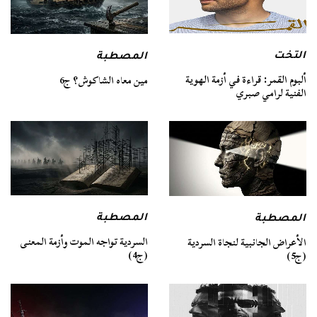
التخت
المصطبة
ألبوم القمر: قراءة في أزمة الهوية
مين معاه الشاكوش؟ ج6
الفنية لرامي صبري
المصطبة
المصطبة
السردية تواجه الموت وأزمة المعنى
الأعراض الجانبية لنجاة السردية
(ج4)
(ج5)