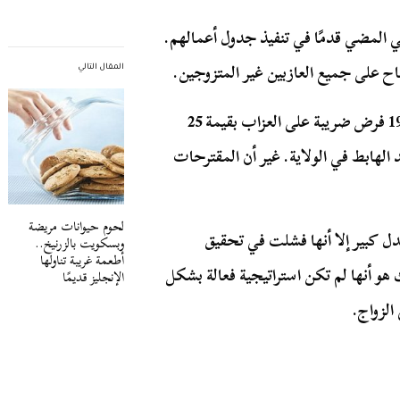
في المضي قدمًا في تنفيذ جدول أعمالهم.
المقال التالي
بالإضافة إلى ذلك، اقترحت ولاية كاليفورنيا في عام 1934 فرض ضريبة على العزاب بقيمة 25
يد الهابط في الولاية. غير أن المقترحات
لحوم حيوانات مريضة
ل كبير إلا أنها فشلت في تحقيق
وبسكويت بالزرنيخ..
أطعمة غريبة تناولها
هو أنها لم تكن استراتيجية فعالة بشكل
الإنجليز قديمًا
الزواج.