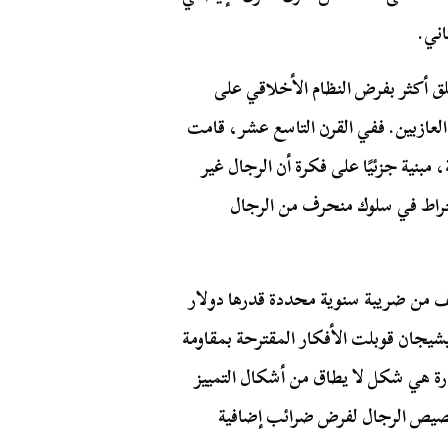
اني.
ق أكثر بفرض النظام الأخلاقي على
لعازبين. ففي القرن التاسع عشر، قامت
بنية جزئيًا على فكرة أن الرجال غير
نخراط في سلوك منحرف من الرجال
ت ضريبة مماثلة في ميسوري في عام 1821تتألف من ضريبة سنوية محددة قدرها دولار
شيجان قوبلت الأفكار المقترحة بمقاومة
درة هي شكل لا يطاق من أشكال التمييز
صيص الرجال لفرض ضرائب إضافية