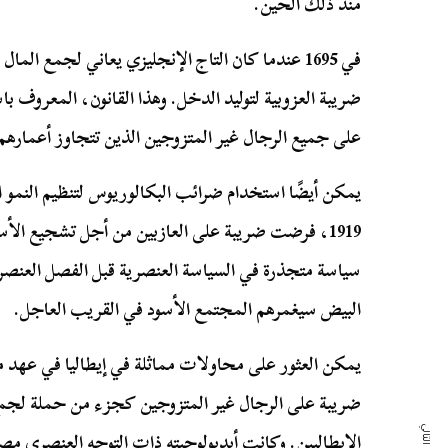
منذ ذلك الحين.
في 1695 عندما كان التاج الإنجليزي يعاني لجمع ا
ضريبة العزوبية لتوليد الدخل. وهذا القانون، المعروف با
على جميع الرجال غير المتزوجين الذين تتجاوز أعمارهم 25 سنة
يمكن أيضًا استخدام ضرائب البكالوريوس لتنظيم النمو 
1919، فرضت ضريبة على العازبين من أجل تشجيع الأ
سياسة متجذرة في السياسة العنصرية قبل الفصل العن
البيض سيغمرهم المجتمع الأسود في القريب العاجل.
ضريبة على الرجال غير المتزوجين كجزء من حملة لجمع
الإيطاليين. وكانت أيديولوجيته ذات التوجه العنصري مص