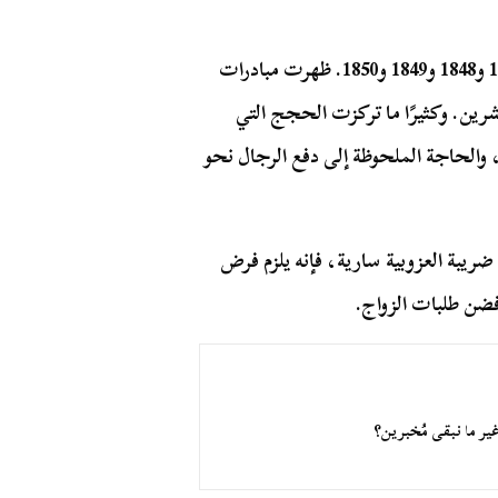
وعلى الرغم من الخلاف قدمت مقترحات أخرى في 1837 و1848 و1849 و1850. ظهرت مبادرات
عشرين. وكثيرًا ما تركزت الحجج التي
 والحاجة الملحوظة إلى دفع الرجال نحو
ضريبة العزوبية سارية، فإنه يلزم فرض
فضن طلبات الزواج.
غير ما نبقى مُخبرين؟