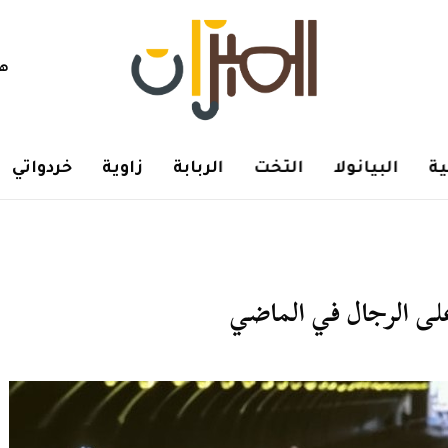
هم
ة
البيانولا
التخت
الربابة
زاوية
خردواتي
لى الرجال في الماضي