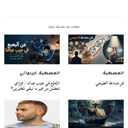
مقالات قد تعجبك ايضا
المصطبة
المصطبة
,
خردواتي
فن صناعة الطبيعي
البُعبُع في جيب عيالنا.. فإزاي
نتطمن من غير ما نبقى مُخبرين؟