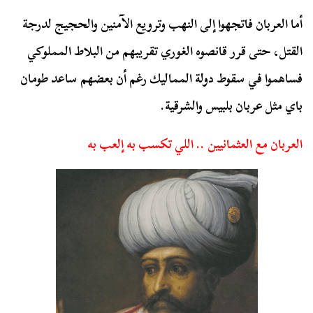
أما العربان فاتجهوا إلى النهب وترويع الآمنين والحجيج لدرجة
القتل، حتى قرر قانصوه الغوري تقريبهم من البلاط المملوكي
فساهموا في سقوط دولة المماليك رغم أن بعضهم ساعد طومان
باي مثل عربان بلبيس والشرقية.
العربان مع العثمانيين .. اللي تكسب به إلعب به