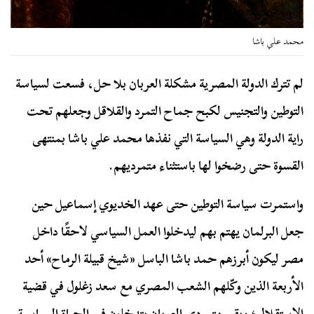
محمد علي باشا
لم تترك الدولة المصرية مشكلة العربان بلا حل، فسعت لسياسة
التوطين والتجنيس لكبح جماح التمرد والقلاقل وجعلهم تحت
راية الدولة وهي السياسة التي نفذها محمد علي باشا بمنتهى
القسوة حتى رضخوا لها باستثناء متمرديهم.
واستمرت سياسة التوطين حتى عهد الخديوي إسماعيل حين
جعل البرلمان يهتم بهم ليدخلوا العمل السياسي لاحقًا داخل
مصر ليكون أبرزهم حمد باشا الباسل «شيخ قبيلة الرماح» أحد
الأربعة الذين وكّلهم الشعب المصري مع سعد زغلول في قضية
الاستقلال؛ وبقي متمردي العربان يتدخلون في الحياة السياسية