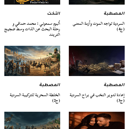
المصطبة
التخت
السردية تواجه الموت وأزمة المعنى
ألبوم سمعوني : محمد حماقي و
(ج4)
رحلة البحث عن الذات وسط ضجيج
التريند
المصطبة
المصطبة
الخلطة السحرية للتركيبة السردية
إعادة تدوير النخب في براح السردية
(ج2)
(ج3)