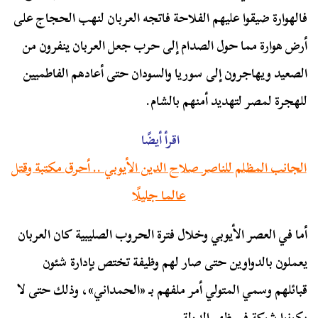
فالهوارة ضيقوا عليهم الفلاحة فاتجه العربان لنهب الحجاج على
أرض هوارة مما حول الصدام إلى حرب جعل العربان ينفرون من
الصعيد ويهاجرون إلى سوريا والسودان حتى أعادهم الفاطميين
للهجرة لمصر لتهديد أمنهم بالشام.
اقرأ أيضًا
الجانب المظلم للناصر صلاح الدين الأيوبي .. أحرق مكتبة وقتل
عالما جليلًا
أما في العصر الأيوبي وخلال فترة الحروب الصليبية كان العربان
يعملون بالدواوين حتى صار لهم وظيفة تختص بإدارة شئون
قبائلهم وسمي المتولي أمر ملفهم بـ «الحمداني»، وذلك حتى لا
يكونوا شوكة في ظهر الدولة.