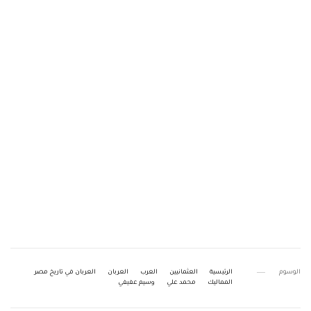
الوسوم
الرئيسية
العثمانيين
العرب
العربان
العربان في تاريخ مصر
المماليك
محمد علي
وسيم عفيفي