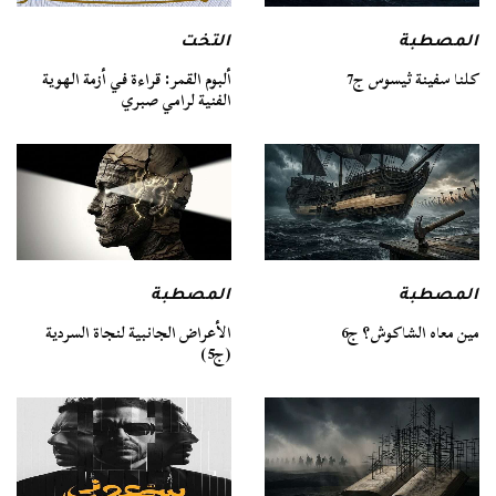
المصطبة
التخت
كلنا سفينة ثيسوس ج7
ألبوم القمر: قراءة في أزمة الهوية
الفنية لرامي صبري
المصطبة
المصطبة
مين معاه الشاكوش؟ ج6
الأعراض الجانبية لنجاة السردية
(ج5)