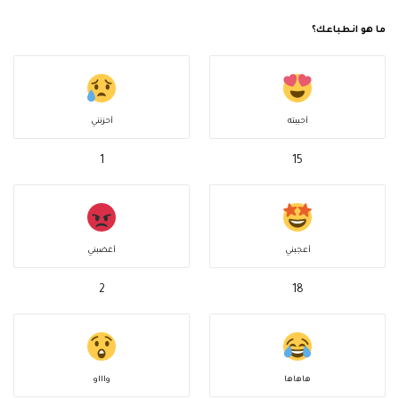
ما هو انطباعك؟
أحببته
أحزنني
1
15
أعجبني
أغضبني
2
18
هاهاها
واااو