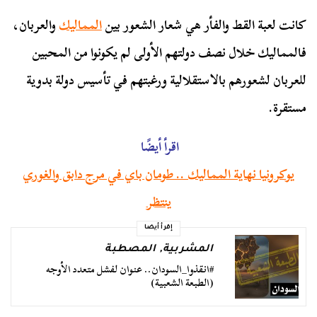
كانت لعبة القط والفأر هي شعار الشعور بين
المماليك
والعربان،
فالمماليك خلال نصف دولتهم الأولى لم يكونوا من المحبين
للعربان لشعورهم بالاستقلالية ورغبتهم في تأسيس دولة بدوية
مستقرة.
اقرأ أيضًا
يوكرونيا نهاية المماليك .. طومان باي في مرج دابق والغوري
ينتظر
إقرأ أيضا
المشربية
,
المصطبة
#انقذوا_السودان.. عنوان لفشل متعدد الأوجه
(الطبعة الشعبية)