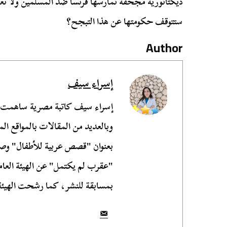
ديكتاتورية مجحفة تمارسها فرنسا ضد المسلمين ولا نعل
ستتوقف حكومتها عن هذا التبجح؟
Author
إسراء سيف
إسراء سيف كاتبة مصرية ساهمت 
وبالعديد من المقالات بالمواقع المح
بعنوان "قصص عربية للأطفال" وصد
"عقرب لم يكتمل" عن الهيئة العام
بمسابقة للنشر، كما رشحت الهيئة