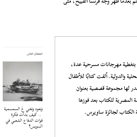
م بعدما ظهر وجه فرنسا القبيح، متى
المقال التالي
بتغطية مهرجانات مسرحية عدة،
لية والدولية. ألفت كتابًا للأطفال
ر لها مجموعة قصصية بعنوان
ة المصرية للكتاب بعد فوزها
ونعود ونغني عَ السمسمية
 الكتاب لجائزة ساويرس.
.. كيف بدأت فكرة
قوات الدفاع الشعبي في
السويس؟