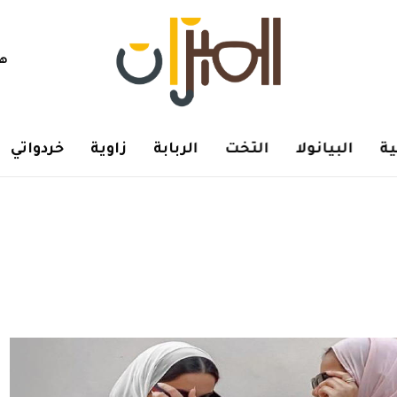
هم
ة
البيانولا
التخت
الربابة
زاوية
خردواتي