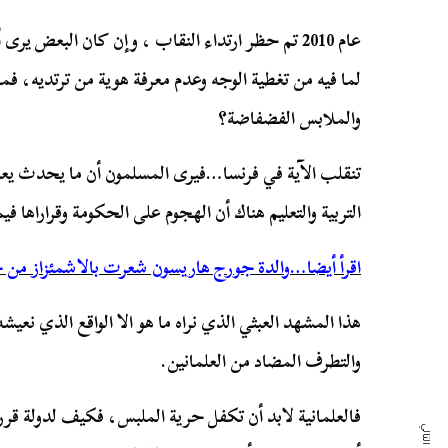
عام 2010 تم حظر ارتداء النقاب ، وإن كان البعض 
لما فيه من تغطية الوجه وعدم معرفة هوية من ترتديه، ف
والملابس الفضفاضة؟
تنقلب الآية في فرنسا…فيرى المسلمون أن ما يحدث يعد 
التربية والتعليم هناك أن الهجوم على الحكومة وقراراها في
اقرأ أيضا…والدة جورج هاريسون شعرت بالاشمئزاز من جن
هذا المشهد العبثي الذي نراه ما هو الا الواقع الذي نع
والتطرف المضاد من العلمانين.
فالعلمانية لابد أن تكفل حرية الملبس، فكيف لدولة قرر