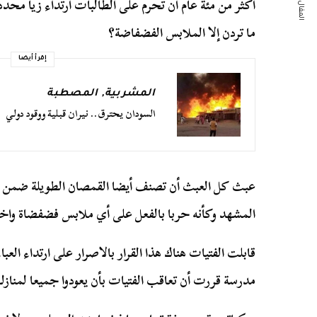
المقال التالي
أكثر من مئة عام أن تحرم على الطالبات ارتداء زيا محدد
ما تردن إلا الملابس الفضفاضة؟
إقرأ أيضا
المشربية
,
المصطبة
السودان يحترق.. نيران قبلية ووقود دولي
عبث كل العبث أن تصنف أيضا القمصان الطويلة ضمن ا
المشهد وكأنه حربا بالفعل على أي ملابس فضفضاة واختيا
قابلت الفتيات هناك هذا القرار بالاصرار على ارتداء العب
مدرسة قررت أن تعاقب الفتيات بأن يعودوا جميعا لمناز