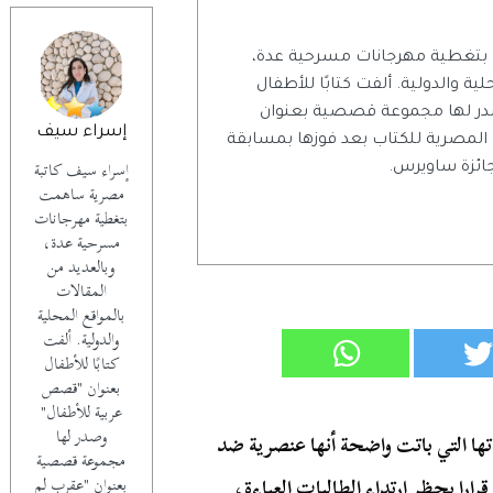
بتغطية مهرجانات مسرحية عدة،
ية والدولية. ألفت كتابًا للأطفال
در لها مجموعة قصصية بعنوان
إسراء سيف
 المصرية للكتاب بعد فوزها بمسابقة
إسراء سيف كاتبة
جائزة ساويرس.
مصرية ساهمت
بتغطية مهرجانات
مسرحية عدة،
وبالعديد من
المقالات
بالمواقع المحلية
والدولية. ألفت
كتابًا للأطفال
بعنوان "قصص
عربية للأطفال"
وصدر لها
ها التي باتت واضحة أنها عنصرية ضد
مجموعة قصصية
قرارا بحظر ارتداء الطالبات العباءة،
بعنوان "عقرب لم