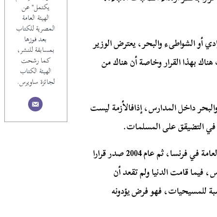
يكتمل" عن
الهيئة العامة
المصرية للكتاب
بعد فوزها
دي أو الشواطىء والبحر، يعترض الوزير
بمسابقة للنشر،
هناك بهذا القرار وخاصة أن هناك من
كما رشحت
الهيئة الكتاب
لجائزة ساويرس.
والبحر داخل المدارس، إذافالأزمة ليست
 في التضيقق على المسلمات.
عام 1989 صدر قرارا بعدم ارتداء الحجاب بالمؤسسات العامة في فرنسا، ثم عام 2004 صدر قرارا
، فيما قامت الدنيا ولم تقعد أن
بة للمسيحيات، فهو فرض يؤدونه