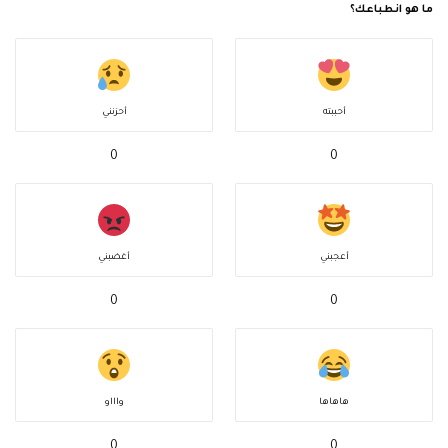
ما هو انطباعك؟
أحببته
أحزنني
0
0
أعجبني
أغضبني
0
0
هاهاها
واااو
0
0