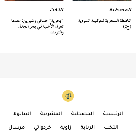
المصطبة
التخت
الخلطة السحرية للتركيبة السردية
“بحرية” حماقي وشيرين: عندما
(ج2)
تغرق الأغنية في بحر الجدل
والتريند
الرئيسية
المصطبة
المشربية
البيانولا
التخت
الربابة
زاوية
خردواتي
مرسال