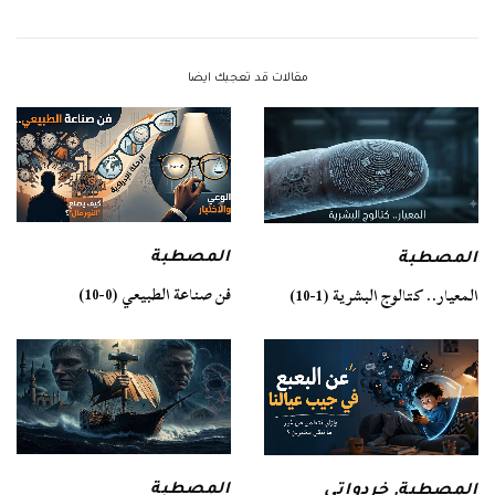
مقالات قد تعجبك ايضا
المصطبة
المصطبة
فن صناعة الطبيعي (0-10)
المعيار.. كتالوج البشرية (1-10)
المصطبة
المصطبة
,
خردواتي