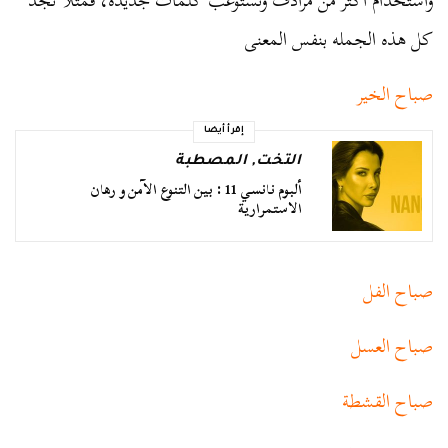
واستخدام أكثر من مرادف وتستوعب كلمات جديدة، فمثلا تجد
كل هذه الجمله بنفس المعنى
صباح الخير
إقرأ أيضا
التخت
,
المصطبة
ألبوم نانسي 11 : بين التنوع الآمن و رهان
الاستمرارية
صباح الفل
صباح العسل
صباح القشطة