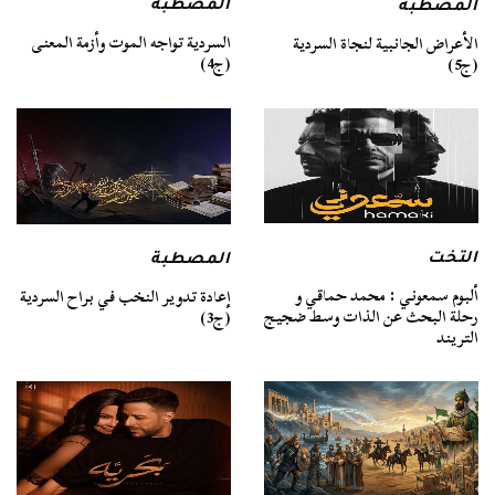
المصطبة
المصطبة
السردية تواجه الموت وأزمة المعنى
الأعراض الجانبية لنجاة السردية
(ج4)
(ج5)
التخت
المصطبة
ألبوم سمعوني : محمد حماقي و
إعادة تدوير النخب في براح السردية
رحلة البحث عن الذات وسط ضجيج
(ج3)
التريند