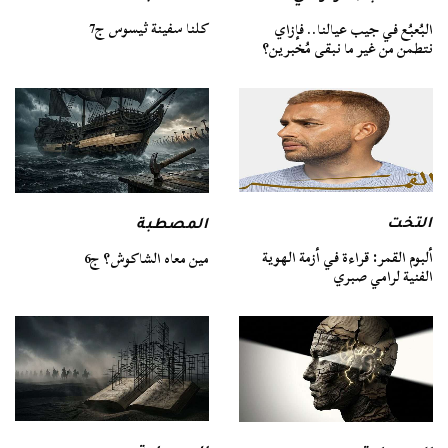
كلنا سفينة ثيسوس ج7
البُعبُع في جيب عيالنا.. فإزاي
نتطمن من غير ما نبقى مُخبرين؟
التخت
المصطبة
ألبوم القمر: قراءة في أزمة الهوية
مين معاه الشاكوش؟ ج6
الفنية لرامي صبري