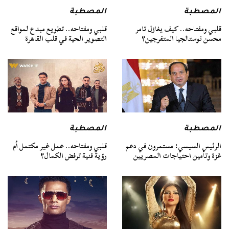
المصطبة
المصطبة
قلبي ومفتاحه.. كيف يغازل تامر
قلبي ومفتاحه.. تطويع مبدع لمواقع
محسن نوستالجيا المتفرجين؟
التصوير الحية في قلب القاهرة
المصطبة
المصطبة
الرئيس السيسي: مستمرون في دعم
قلبي ومفتاحه.. عمل غير مكتمل أم
غزة وتأمين احتياجات المصريين
رؤية فنية ترفض الكمال؟