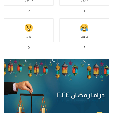
أعجبني
أغضبني
2
1
هاهاها
واااو
0
2