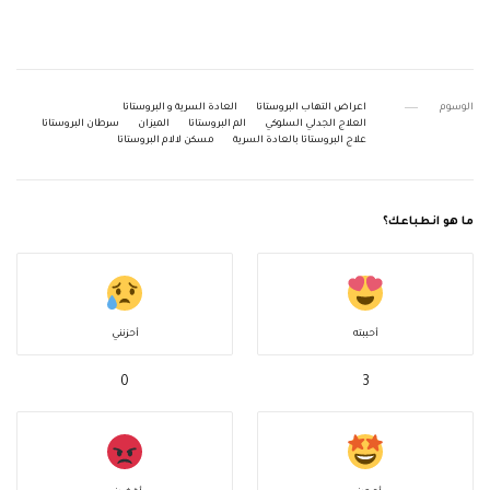
الوسوم
اعراض التهاب البروستاتا
العادة السرية و البروستاتا
العلاج الجدلي السلوكي
الم البروستاتا
الميزان
سرطان البروستاتا
علاج البروستاتا بالعادة السرية
مسكن لالام البروستاتا
ما هو انطباعك؟
أحببته
أحزنني
0
3