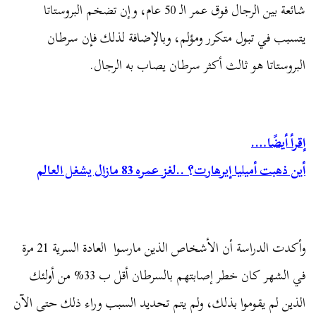
شائعة بين الرجال فوق عمر الـ 50 عام، وإن تضخم البروستاتا
يتسبب في تبول متكرر ومؤلم، وبالإضافة لذلك فإن سرطان
البروستاتا هو ثالث أكثر سرطان يصاب به الرجال.
إقرأ أيضًا….
أين ذهبت أميليا إيرهارت؟ ..لغز عمره 83 مازال يشغل العالم
وأكدت الدراسة أن الأشخاص الذين مارسوا العادة السرية 21 مرة
في الشهر كان خطر إصابتهم بالسرطان أقل ب 33% من أولئك
الذين لم يقوموا بذلك، ولم يتم تحديد السبب وراء ذلك حتى الآن