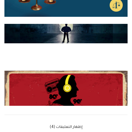
‫إظهار التعليقات (4)