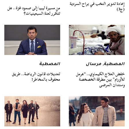
إعادة تدوير النخب في براح السردية
من مسيرة ليبيا إلى صمود غزة.. هل
(ج3)
تتكرر لعنة السبعينيات؟
المصطبة
,
مرسال
المصطبة
خفض العلاج الكيماوي.. “هرمل
تعديلات قانون الرياضة.. طريق
للأورام” بين مطرقة الخصخصة
محفوف بالمخاطر!
وسندان المرضى