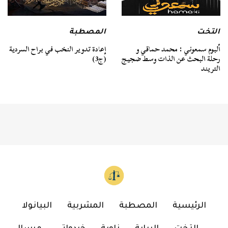
التخت
المصطبة
ألبوم سمعوني : محمد حماقي و
إعادة تدوير النخب في براح السردية
رحلة البحث عن الذات وسط ضجيج
(ج3)
التريند
الرئيسية
المصطبة
المشربية
البيانولا