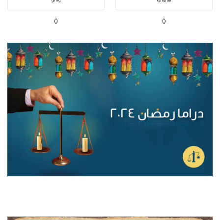
هاهاها
واااو
0
0