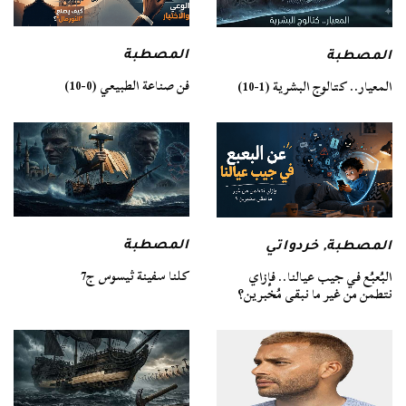
المصطبة
المصطبة
فن صناعة الطبيعي (0-10)
المعيار.. كتالوج البشرية (1-10)
المصطبة
المصطبة
,
خردواتي
كلنا سفينة ثيسوس ج7
البُعبُع في جيب عيالنا.. فإزاي
نتطمن من غير ما نبقى مُخبرين؟