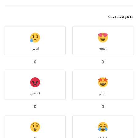
ما هو انطباعك؟
أحببته
أحزنني
0
0
أعجبني
أغضبني
0
0