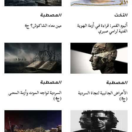
التخت
المصطبة
ألبوم القمر: قراءة في أزمة الهوية
مين معاه الشاكوش؟ ج6
الفنية لرامي صبري
المصطبة
المصطبة
السردية تواجه الموت وأزمة المعنى
الأعراض الجانبية لنجاة السردية
(ج4)
(ج5)