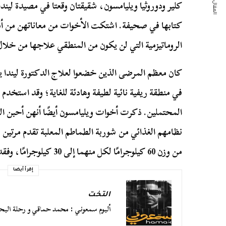
المقال التالي
كلير ودوروثيا ويليامسون، شقيقتان وقعتا في مصيدة ليند
كتابها في صحيفة. اشتكت الأخوات من معاناتهن من أمرا
الروماتيزمية التي لن يكون من المنطقي علاجها من خلال
كان معظم المرضى الذين خضعوا لعلاج الدكتورة ليندا ي
في منطقة ريفية نائية لطيفة وهادئة للغاية؛ وقد استخ
المحتملين. ذكرت أخوات ويليامسون أيضًا أنهن أحبن ال
نظامهم الغذائي من شوربة الطماطم المعلبة تقدم مرتين 
من وزن 60 كيلوجرامًا لكل منهما إلى 30 كيلوجرامًا، وفقدن نصف وزنهن في شهرين فقط.
إقرأ أيضا
التخت
ألبوم سمعوني : محمد حماقي و رحلة ال