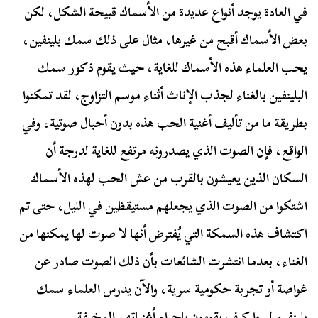
في العادة يوجد أنواع عديدة من الأسماك قبيحة الشكل، لكن
بعض الأسماك أقبح من غيرها، مثال على ذلك سمك بلينفين،
يحب العلماء هذه الأسماك للغاية، حيث يقوم ذكور سمك
البلينفين بالغناء لجذب الإناث أثناء موسم التزاوج، لقد تمكنوا
بطريقة ما من تأليف أغنية الحب هذه بدون أحبال صوتية، وفي
الواقع، فإن الصوت الذي يصدرونه مرتفع للغاية لدرجة أن
السكان الذين يعيشون بالقرب من عش الحب لهذه الأسماك
اشتكوا من الصوت الذي يجعلهم مستيقظين في الليل، حتى تم
اكتشاف هذه السمكة التي يُفترض أنها لا صوت لها يمكنها من
الغناء، بعدما انتشرت الشائعات بأن ذلك الصوت صادر عن
غواصة أو تجربة حكومية سرية، والآن يدرس العلماء سمك
بلينفين ليروا كيف يقومون بإجراء أغنياتهم المخيفة.