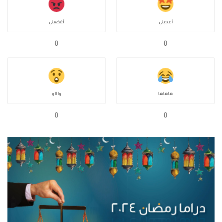
أعجبني
أغضبني
0
0
هاهاها
واااو
0
0