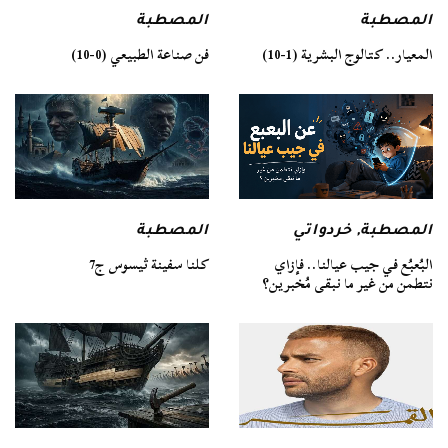
المصطبة
المصطبة
فن صناعة الطبيعي (0-10)
المعيار.. كتالوج البشرية (1-10)
المصطبة
المصطبة
,
خردواتي
كلنا سفينة ثيسوس ج7
البُعبُع في جيب عيالنا.. فإزاي
نتطمن من غير ما نبقى مُخبرين؟