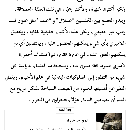
ولكن أكثرها شهرة، والأكثر رعبًا، هي تلك العلقة العملاقة،
ويبدو الجمع بين الكلمتين “عملاق” و “علقة” مثل عنوان فيلم
رعب غير حقيقي، ولكن هذه الأشياء حقيقية للغاية، ويلتصق
اللامبري بأي شيء يمكنهم الحصول عليه، ويمتصون أي دم
يمكنهم العثور عليه، في عام 2006م، تم اكتشاف أحفورة
لامبري عمرها 360 مليون عام، ويستخدمه العلماء لدراسة كل
شيء من التطور إلى السلوكيات البدائية في علم الأحياء، وبغض
النظر عن أهميتها للعلم، من الصعب السباحة بشكل مريح مع
العلم أن مصاصي الدماء هؤلاء يتجولون في الجوار .
إقرأ أيضا
المصطبة
الأعراض الجانبية لنجاة السردية (ج5)