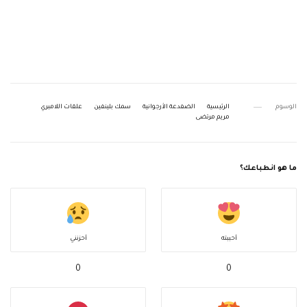
الوسوم
الرئيسية
الضفدعة الأرجوانية
سمك بلينفين
علقات اللامبري
مريم مرتضى
ما هو انطباعك؟
أحببته
أحزنني
0
0