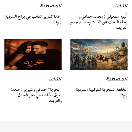
التخت
المصطبة
ألبوم سمعوني : محمد حماقي و
إعادة تدوير النخب في براح السردية
رحلة البحث عن الذات وسط ضجيج
(ج3)
التريند
المصطبة
التخت
الخلطة السحرية للتركيبة السردية
“بحرية” حماقي وشيرين: عندما
(ج2)
تغرق الأغنية في بحر الجدل
والتريند