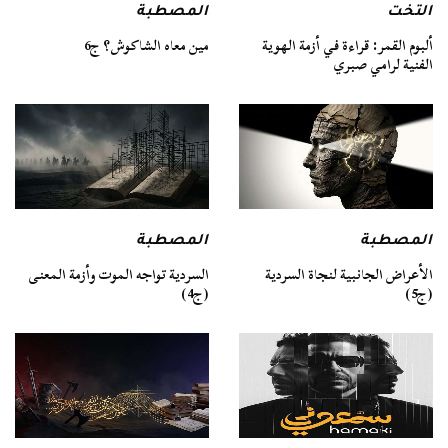
التخت
المصطبة
ألبوم القمر: قراءة في أزمة الهوية
مين معاه الشاكوش؟ ج6
الفنية لرامي صبري
المصطبة
المصطبة
السردية تواجه الموت وأزمة المعنى
الأعراض الجانبية لنجاة السردية
(ج4)
(ج5)