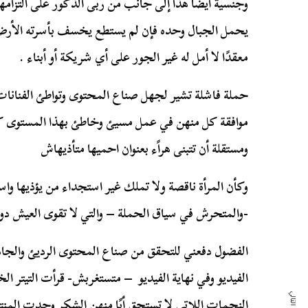
وجنسية أيضًا هذا إلى جانب من ربى الذكور على التزامه
يحمل الجبال وحده فإن لم يستطع يخسف بأسرته الأرض
معقدًا لا أمل له غير الجور على أي شريكة أو أبناء .
حملة فاشلة تشير لجهل صناع المحتوى وتواطئ الفنانا
موافقة كل منهن في عمل مسيئ وخاطئ بهذا المستوى كيف
ومستقلة أن تتبنى هراًء بعنوان احميها متأذيهاش
وكأن المرأة ناقصة ولا تملك غير استجداء من يؤذيها وا
-والمتحرش في سياق الحملة – والتي لا تقوى العيش دون
الفضول دفعني للتحقق من صناع المحتوى الرديئ والج
الفيديو وفي نهاية الفيديو – متستغربش- قرأت التيتر 
النجمات اللاتي لا تستحق أيًا منهن الشكر وجدت المن