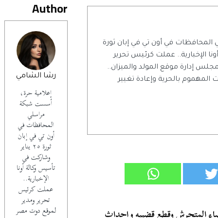
Author
لمحافظات في أون تي في إبان ثورة
ونا الإخبارية.. عملت كرئيس تحرير
لس إدارة موقع المولد والميزان..
رشا الشامي
لمهموم بالحرية وإعادة تغيير
إعلامية حرة،
أسست شبكة
مراسلي
المحافظات في
أون تي في إبان
ثورة ٢٥ يناير
وشاركت في
تأسيس وكالة أونا
الإخبارية..
عملت كرئيس
تحرير ومدير
لموقع دوت مصر
اخصاء المتحرش وقطع قضيبه وإحداث