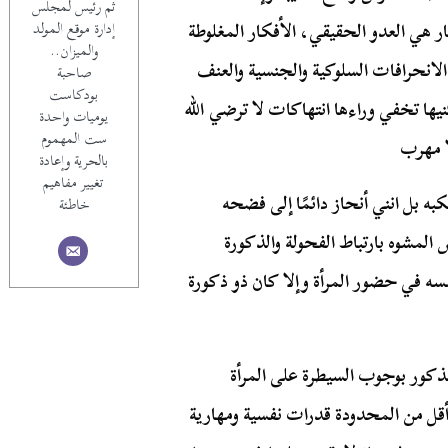
ثم رئيس لمجلس
ر هي العدو الحقيقي، الأفكار المغلوطة
إدارة موقع المولد
والميزان..
نحرافات السلوكية والجنسية والعنف
صاحبة
بودكاست
يها تخفي وراءها انتهاكات لا ترضي الله
يوميات واحدة
ست المهموم
ا مهرب
بالحرية وإعادة
تغيير مفاهيم
به بل انني أنحاز دائمًا إلى فضحه
خاطئة
لمشوه بارتباط الفحولة والذكورة
سه في حضور المرأة وإلا كان ذو ذكورة
لذكور بوجوب السيطرة على المرأة
أقل من المحدودة قدرات نفسية ومهارية