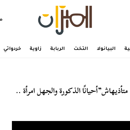
هم
ة
البيانولا
التخت
الربابة
زاوية
خردواتي
تأذيهاش”أحيانًا الذكورة والجهل امرأة ..