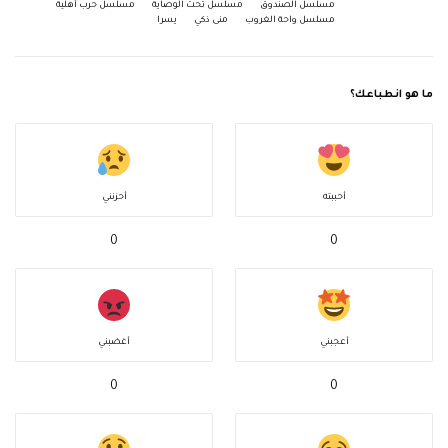
مسلسل الصندوق
مسلسل تحت الوصاية
مسلسل حرب أهلية
مسلسل واحة الغروب
منى ذكي
يسرا
ما هو انطباعك؟
أحببته
أحزنني
0
0
أعجبني
أغضبني
0
0