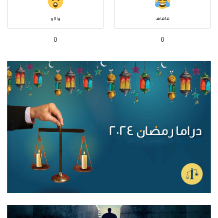
هاهاها
واااو
0
0