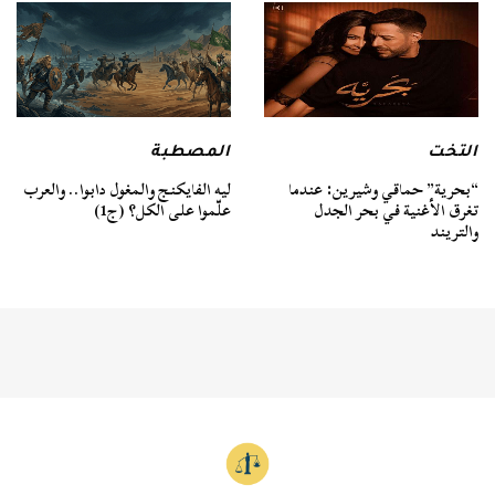
التخت
المصطبة
“بحرية” حماقي وشيرين: عندما
ليه الفايكنج والمغول دابوا.. والعرب
تغرق الأغنية في بحر الجدل
علّموا على الكل؟ (ج1)
والتريند