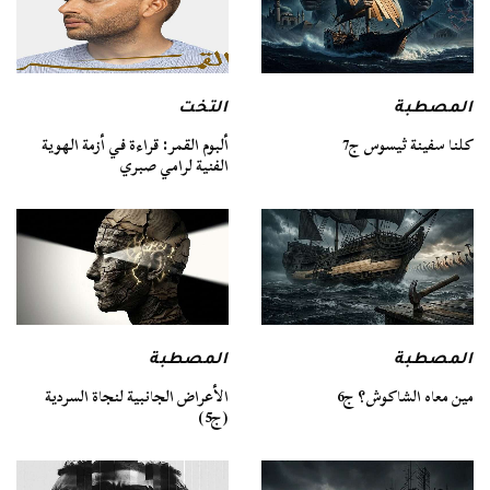
المصطبة
التخت
كلنا سفينة ثيسوس ج7
ألبوم القمر: قراءة في أزمة الهوية
الفنية لرامي صبري
المصطبة
المصطبة
مين معاه الشاكوش؟ ج6
الأعراض الجانبية لنجاة السردية
(ج5)