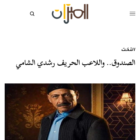
التخت
الصندوق.. واللاعب الحريف رشدي الشامي