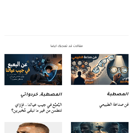
مقالات قد تعجبك ايضا
المصطبة
المصطبة
,
خردواتي
فن صناعة الطبيعي
البُعبُع في جيب عيالنا.. فإزاي
نتطمن من غير ما نبقى مُخبرين؟