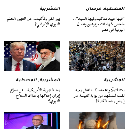
المصطبة
,
مرسال
المشربية
“فيها عبيد مناكيد وفيها السيد”..
بين نفي وتأكيد… هل انتهى الحلم
ملخص شهادات مزارعين وعمال
النووي الإيراني؟
اليومية في مصر
المشربية
المشربية
,
المصطبة
بـ25 قتيلًا و63 مصابًا..داعش يعيد
بعد الضربة الأمريكية.. هل تسرّع
نفسه للمشهد من بوابة كنيسة مار
إيران إعلانها بامتلاك السلاح
إلياس، فما القصة؟
النووي؟