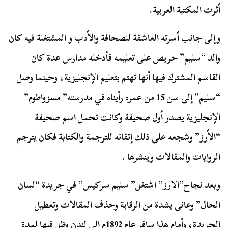
أثرت المكتبة العربية.
وإلى جانب أسرته العاشقة للصحافة والأدب و المشتغلة فيه كان
والد “سليم” حريص على تعليمه فأدخله مدارس عدة كان
القاسم المشترك فيها أنها تهتم بتعليم الإنجليزية، وحينما وصل
“سليم” إلى سن 15 من عمره رأيناه في مدرسته” مسزواطوم”
الإنجليزية يصدر أول صحيفة وكانت تحمل اسم صحيفة
“الأرز” وشجعه على ذلك إتقانه للترجمة والكتابة فكان يترجم
الروايات والمقالات وينشرها .
وبعد نجاح”الارز” اشتغل” سليم سركيس” في جريدة “لسان
الحال” وعانى بشدة من الرقابة وحذف المقالات وتعطيل
الجريدة، وأمام هذا سافر عام 1892م إلى لندن وظل فيها لمدة