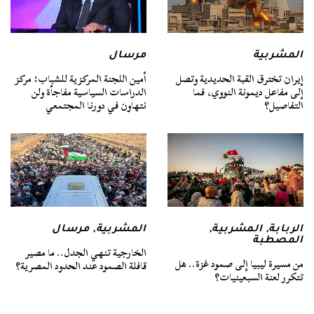
المشربية
مرسال
إيران تخترق القبة الحديدية وتصل
أمين اللجنة المركزية للشباب: مركز
إلى مفاعل ديمونة النووي، فما
الدراسات السياسية مفاجأة ولن
التفاصيل؟
نتهاون في دورنا المجتمعي
الربابة
,
المشربية
,
المشربية
,
مرسال
المصطبة
الخارجية تنهي الجدل.. ما مصير
من مسيرة ليبيا إلى صمود غزة.. هل
قافلة الصمود عند الحدود المصرية؟
تتكرر لعنة السبعينيات؟