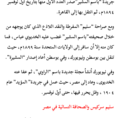
جريدة “باسم المشير”صدر العدد الأول منها بتاريخ أول نوفمبر
١٨٩٤م، ثم انتقل بها إلى القاهرة.
ومع صراحة “سليم” المفرطة والنقد اللاذع الذي كان يوجهه من
خلال صحيفته”باسم المشير” غضب عليه الخديوي عباس، فما
كان منه إلا أن سافر إلى الولايات المتحدة سنة ۱۸۹۹م، حيث
تنقل بين بوسطن ونيويورك، وفي بوسطن أعاد إصدار “المشيرة”.
وفي نيويورك أنشأ مجلة جديدة باسم “الراوي”، ثم عفا عنه
الخديوى، وعاد إلى مصر، حيث عمل في جريدة” المؤيد” عام
١٩٠٤ ، وظل يحرر فيها، حتى أول نوفمبر.
سليم سركيس والصحافة النسائية في مصر