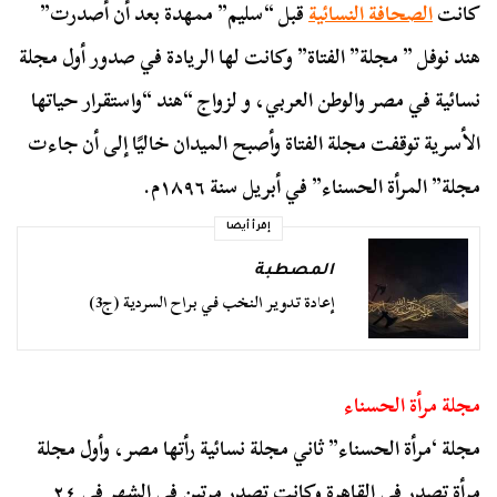
كانت
الصحافة النسائية
قبل “سليم” ممهدة بعد أن أصدرت”
هند نوفل ” مجلة” الفتاة” وكانت لها الريادة في صدور أول مجلة
نسائية في مصر والوطن العربي، و لزواج “هند “واستقرار حياتها
الأسرية توقفت مجلة الفتاة وأصبح الميدان خاليًا إلى أن جاءت
مجلة” المرأة الحسناء” في أبريل سنة ١٨٩٦م.
إقرأ أيضا
المصطبة
إعادة تدوير النخب في براح السردية (ج3)
مجلة مرأة الحسناء
مجلة ‘مرأة الحسناء” ثاني مجلة نسائية رأتها مصر، وأول مجلة
مرأة تصدر في القاهرة وكانت تصدر مرتين فى الشهر في ٢٤