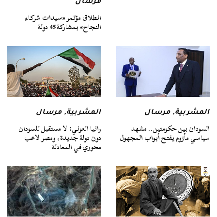
مرسال
انطلاق مؤتمر «سيدات شركاء
النجاح» بمشاركة 45 دولة
المشربية
,
مرسال
المشربية
,
مرسال
السودان بين حكومتين.. مشهد
رانيا العوني: لا مستقبل للسودان
سياسي مأزوم يفتح أبواب المجهول
دون دولة جديدة، ومصر لاعب
محوري في المعادلة