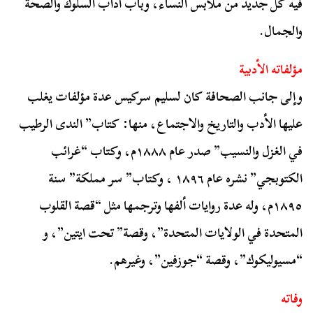
فيه كل جديد من ملابس النساء، وباب آداب السلوك والصحة
والجمال.
مؤلفاته الأدبية
وإلى جانب الصحافة كان لسليم سركيس عدة مؤلفات يغلب
عليها الأدب والتاريخ والاجتماع، منها: كتاب” الندى الرطيب
في الغزل والنسيب” صدر عام ۱۸۸۸م، وكتاب “غرائب
الكتوبجي” نشره عام ١٨٩٦ ، وكتاب” سر مملكة” سنة
١٨٩٥م، وله عدة روايات ألفها وترجمها مثل “قصة القلوب
المتحدة في الولايات المتحدة”، وقصة” تحت ايتين”، و
“مسيوليكوك”، وقصة “جوزفين”، وغيرهم.
وفاته