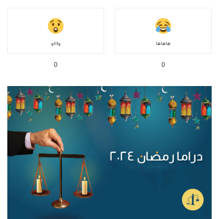
هاهاها
واااو
0
0