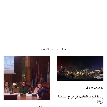
مقالات قد تعجبك ايضا
المصطبة
إعادة تدوير النخب في براح السردية
(ج3)