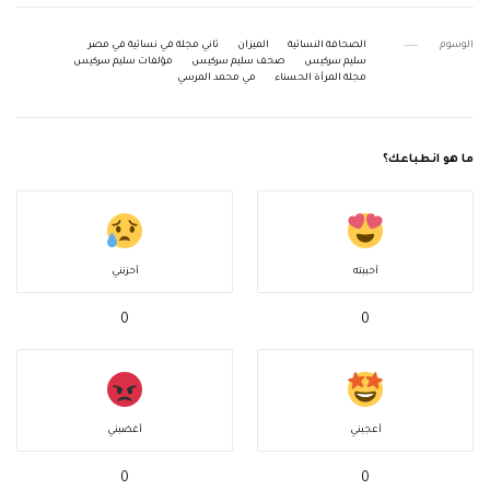
الوسوم
الصحافة النسائية
الميزان
ثاني مجلة في نسائية في مصر
سليم سركيس
صحف سليم سركيس
مؤلفات سليم سركيس
مجلة المرأة الحسناء
مي محمد المرسي
ما هو انطباعك؟
أحببته
أحزنني
0
0
أعجبني
أغضبني
0
0