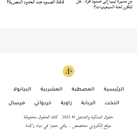
من مسيرة ليبيا إلى صمود غزة.. هل
قافلة الصمود عند الحدود المصرية؟
تتكرر لعنة السبعينيات؟
الرئيسية
المصطبة
المشربية
البيانولا
التخت
الربابة
زاوية
خردواتي
مرسال
حقوق الملكية والتشغيل © 2022 كافه الحقوق محفوظة
موقع إلكتروني متخصص .. يلقي حجرا في مياه راكدة