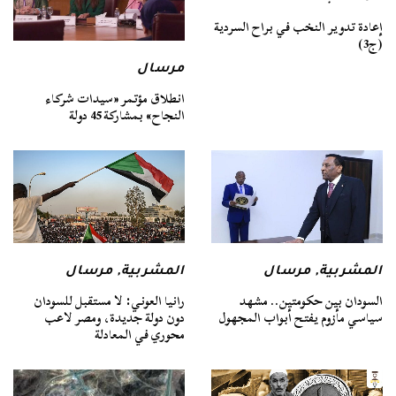
إعادة تدوير النخب في براح السردية
(ج3)
مرسال
انطلاق مؤتمر «سيدات شركاء
النجاح» بمشاركة 45 دولة
المشربية
,
مرسال
المشربية
,
مرسال
السودان بين حكومتين.. مشهد
رانيا العوني: لا مستقبل للسودان
سياسي مأزوم يفتح أبواب المجهول
دون دولة جديدة، ومصر لاعب
محوري في المعادلة