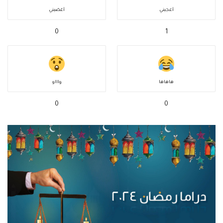
أعجبني
أغضبني
0
1
هاهاها
واااو
0
0