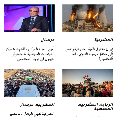
المشربية
مرسال
إيران تخترق القبة الحديدية وتصل
أمين اللجنة المركزية للشباب: مركز
إلى مفاعل ديمونة النووي، فما
الدراسات السياسية مفاجأة ولن
التفاصيل؟
نتهاون في دورنا المجتمعي
الربابة
,
المشربية
,
المشربية
,
مرسال
المصطبة
الخارجية تنهي الجدل.. ما مصير