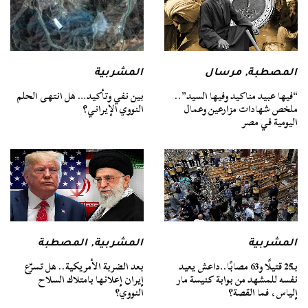
المصطبة
,
مرسال
المشربية
“فيها عبيد مناكيد وفيها السيد”..
بين نفي وتأكيد… هل انتهى الحلم
ملخص شهادات مزارعين وعمال
النووي الإيراني؟
اليومية في مصر
المشربية
المشربية
,
المصطبة
بـ25 قتيلًا و63 مصابًا..داعش يعيد
بعد الضربة الأمريكية.. هل تسرّع
نفسه للمشهد من بوابة كنيسة مار
إيران إعلانها بامتلاك السلاح
إلياس، فما القصة؟
النووي؟