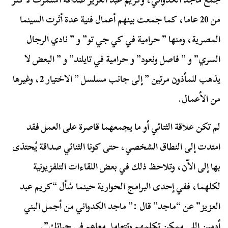
من 20 عاما، كما جمعت بينهم أعمال فنية عدة أثرت السينما
المصرية، ومنها ” حرامية في كي جي تو” و ” نادي الرجال
السري” و ” فاصل ونعود” و حرامية في تايلند” و ” البعض لا
يذهب للمأذون مرتين ” إلى جانب مسلسل ” الاختيار 2، وغيرها
من الأعمال.
لم تكن علاقة الثنائي أو ما يجمعهما قاصرة على العمل فقد
امتدت إلى النطاق الشخصي، حتى كونا الثنائي صداقة يُحتذى
بها إلى الآن، وتلاحظ ذلك في بعض اللقاءات التلفزيونية
لكلهما، ففي إحدى البرامج الحوارية حينما سُأل “كريم عبد
العزيز” عن “ماجد” قال :” ماجد الكدواني من أجمل البني
أدمين اللي ممكن تكلمهم وتتعامل معاهم في حياتك”.