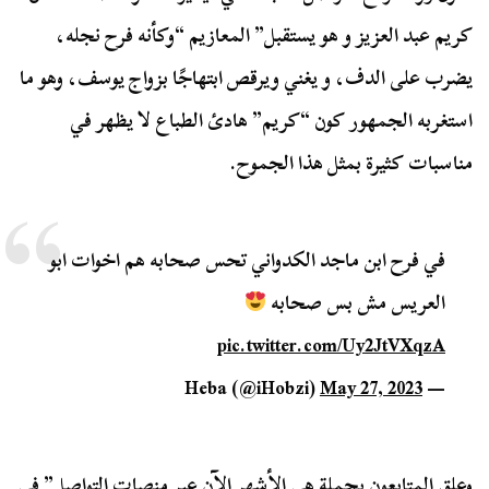
كريم عبد العزيز و هو يستقبل” المعازيم “وكأنه فرح نجله،
يضرب على الدف، و يغني ويرقص ابتهاجًا بزواج يوسف، وهو ما
استغربه الجمهور كون “كريم” هادئ الطباع لا يظهر في
مناسبات كثيرة بمثل هذا الجموح.
في فرح ابن ماجد الكدواني تحس صحابه هم اخوات ابو
العريس مش بس صحابه
pic.twitter.com/Uy2JtVXqzA
May 27, 2023
— Heba (@iHobzi)
وعلق المتابعون بجملة هي الأشهر الآن عبر منصات التواصل” في