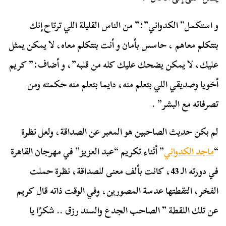
و استكمل” الكدواني”:” من الناس القليلة اللي ترتاح إنك
بتتكلم معاهم ، حاسس بأمان و أنت بتتكلم معاه، لا يمكن يمثل
عليك، لا يمكن يضحك عليك كله من قلبه”، و أضاف:” كريم
أخويا وصديقي اللي بتعلم منه، دايما بتعلم منه حكمته ومن
تصرفاته مع البشر” .
لم بكن حديث الصاحبين هو المعبر عن الصداقة، ولعل نظرة
“
ماجد الكدواني
” أثناء تكريم “عبد العزيز” في مهرجان القاهرة
في دورته الـ 43، كانت بألف معنى للصداقة، نظرة حملت
الفخر، التقطتها عدسة المصورين، وفي الوقت ذاته قال كريم
عن تلك اللقطة ” الصاحب الجدع والسند رزق .. شكرًا يا