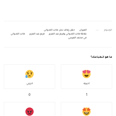
الوسوم
الميزان
حفل زفاف نجل ماجد الكدواني
علاقة ماجد الكدواني وكريم عبد العزيز
كريم عبد العزيز
ماجد الكدواني
مي محمد المرسي
ما هو انطباعك؟
أحببته
أحزنني
0
1