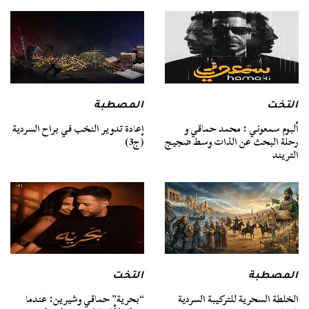
التخت
المصطبة
ألبوم سمعوني : محمد حماقي و
إعادة تدوير النخب في براح السردية
رحلة البحث عن الذات وسط ضجيج
(ج3)
التريند
المصطبة
التخت
الخلطة السحرية للتركيبة السردية
“بحرية” حماقي وشيرين: عندما