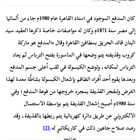
كان المدفع الموجود في استاد القاهرة عام 1980م جاء من ألمانيا
إلى مصر سنة 1871م وكان له مواصفات خاصة ذكرها العقيد سيد
البنان قائد الحريق بمطافئ القاهرة وقال «المدفع هو ماركة
كروب وقذيفته يتم وضعها في الماسورة بفتح الترباس ثم يعاد
الترباس لمكانه، وتوضع الكبسولة في ثقب أعلى جسم المدفع
وبعدها يقوم أحد أفراد الطاقم بإشعال الكبسولة بشاطَّة معدة لهذا
الغرض وتنفجر القذيفة بمجرد خروجها من فوهة المدفع؛ وفي
سنة 1980م أصبح إشعال القذيفة يتم بواسطة الاستعمال
الالكتروني عن طريق دائرة كهربائية يتم ربطها بالقذيفة، وقد
رصد صلاح جاهين ذلك في كاريكاتيرٍ له.
[2]
إقرأ أيضا