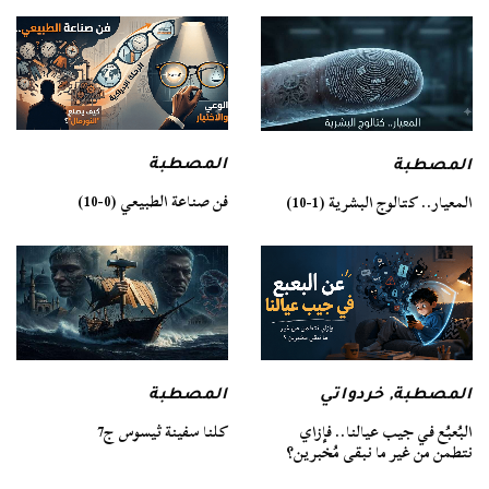
المصطبة
المصطبة
فن صناعة الطبيعي (0-10)
المعيار.. كتالوج البشرية (1-10)
المصطبة
المصطبة
,
خردواتي
كلنا سفينة ثيسوس ج7
البُعبُع في جيب عيالنا.. فإزاي
نتطمن من غير ما نبقى مُخبرين؟