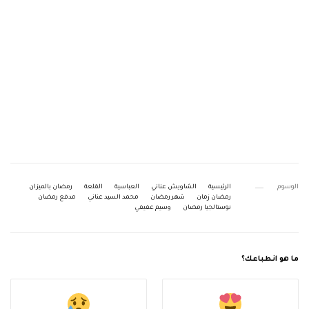
الوسوم
الرئيسية
الشاويش عناني
العباسية
القلعة
رمضان بالميزان
رمضان زمان
شهر رمضان
محمد السيد عناني
مدفع رمضان
نوستالجيا رمضان
وسيم عفيفي
ما هو انطباعك؟