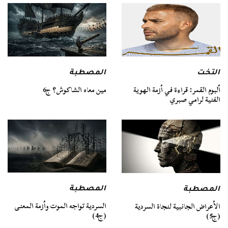
التخت
المصطبة
ألبوم القمر: قراءة في أزمة الهوية
مين معاه الشاكوش؟ ج6
الفنية لرامي صبري
المصطبة
المصطبة
السردية تواجه الموت وأزمة المعنى
الأعراض الجانبية لنجاة السردية
(ج4)
(ج5)