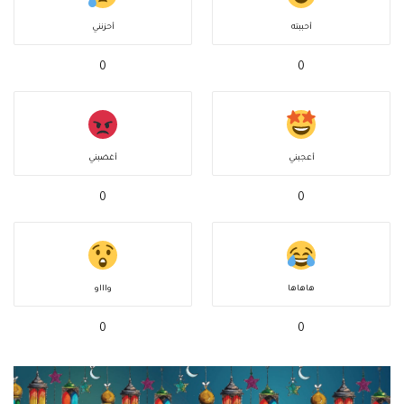
أحببته
أحزنني
0
0
أعجبني
أغضبني
0
0
هاهاها
واااو
0
0