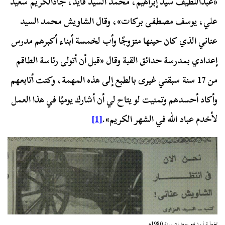
«عبداللطيف سيد إبراهيم، محمد السيد فايد، جادالكريم سعيد
علي، يوسف مصطفی برکات»، وقال الشاويش محمد السيد
عناني الذي كان حينها متزوجًا وأب لخمسة أبناء أكبرهم مدرس
إعدادي بمدرسة حدائق القبة وقال «قبل أن أتولى رئاسة الطاقم
من 17 سنة سبقني غيرى بالطبع إلى هذه المهمة، وكنت أتابعهم
وأكاد أحسدهم وتمنيت لو يتاح لي أن أشارك يوميًا في هذا العمل
لأخدم عباد الله في الشهر الكريم».
[1]
تغطية لمدفع رمضان سنة 1980م