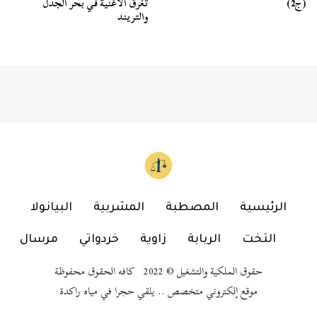
(ج2)
تغرق الأغنية في بحر الجدل
والتريند
الرئيسية
المصطبة
المشربية
البيانولا
التخت
الربابة
زاوية
خردواتي
مرسال
حقوق الملكية والتشغيل © 2022 كافه الحقوق محفوظة
موقع إلكتروني متخصص .. يلقي حجرا في مياه راكدة