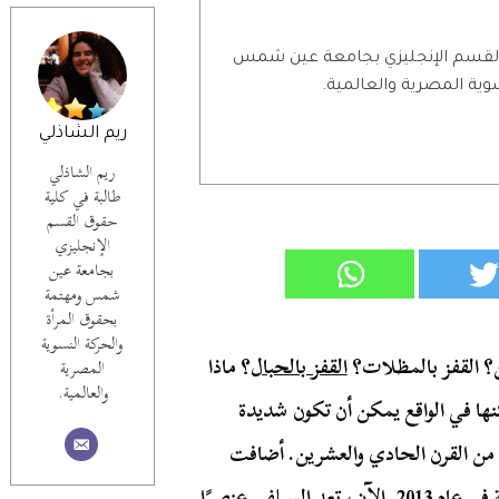
 القسم الإنجليزي بجامعة عين شمس
وية المصرية والعالمية.
ريم الشاذلي
ريم الشاذلي
طالبة في كلية
حقوق القسم
الإنجليزي
بجامعة عين
شمس ومهتمة
بحقوق المرأة
والحركة النسوية
هن؟ القفز بالمظلات؟
القفز بالحبال
؟ ماذا
المصرية
والعالمية.
ها في الواقع يمكن أن تكون شديدة
ل من القرن الحادي والعشرين. أضافت
القواميس الأولى للغة الإنجليزية “سيلفي” ككلمة رسمية في عام 2013. الآن، تعد السيلفي عنصرًا