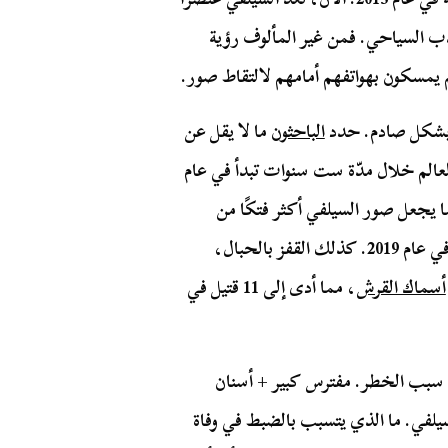
ذب السياحي. فمن غير المألوف رؤية
م يمسكون بهواتفهم أمامهم لالتقاط صور.
ة بشكل صادم. حدد
الباحثون
ما لا يقل عن
 العالم خلال مدّة ست سنوات تبدأ في عام
المتوسط، مما يجعل صور السيلفي أكثر فتكًا من
القفز بالمظلات، مما تسبب في وفاة حوالي 15 شخصًا في عام 2019. كذلك القفز بالحبال،
أسماك القرش
، مما أدى إلى 11 قتيل في
سبب الخطر. مفترس كبير + أسنان
لسيلفي. ما الذي يتسبب بالضبط في وفاة