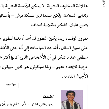
المقال التالي
عقلانية المخاوف البشرية. لا يمكن للأدمغة البشرية ب
وتدابير السلامة. ولكن عندما ترى سمكة قرش – بأسنانها ا
يتعين عليك التفكير بعقلانية لتخاف.
بمرور الوقت، ربما يكون التطور قد أعد أدمغتنا لتطوير
على سبيل المثال، أشارت الدراسات إلى أنه حتى الأطفال
منطقي عندما تفكر في أن الأشخاص الذين كانوا أكثر عرض
عرضة للابتعاد عنهم – ولذا سيكونون هم الذين سيبقون عل
الأجيال القادمة.
إقرأ أيضا
التخت
رحيل هاني شاكر .. الأمير الذي رفض أن ي