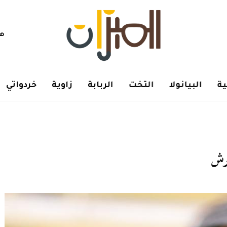
هم
ة
البيانولا
التخت
الربابة
زاوية
خردواتي
رش