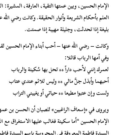
الإمام الحسين، وبين عمتها التقية، العارفة، المشيرة: 
العلم بأحكام الشريعة وأنوار الحقيقة. وكانت رضي الله ع
بليغة إذا تحدثت، وجليلة مهيبة إذا صمتت.
وكانت – رضي الله عنها – أحب أبناء الإمام الحسين لقلب
وفي أمها الرباب قائلا:
لعمرك إنني لأحب داراً ** تحل بها سُكينة والرباب
أحبهما وأبذل جلَّ مالي ** وليس للائم عندي عتاب
ولست وإن عتبوا مطيعا ** حياتي أو يغيبني التراب
ويروى في «إسعاف الراغبين» للصبان أن الحسن بن عمها 
الإمام الحسين “أما سكينة فغالب عليها الاستغراق مع الل
السيدة فاطمة المعروفة في المحروسة باسم السيدة فاطمة 