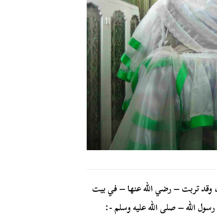
 السيدة سكينة في المدينة المنورة عام 49هـ/ 671م، وقد تربت – رضي الله عنها – في بيت
 رسول الله – صلى الله عليه وسلم -: