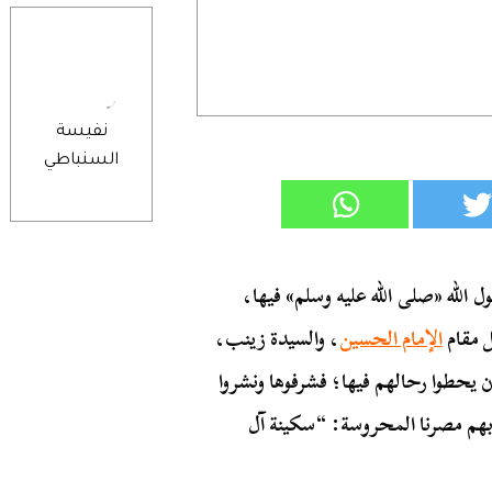
نفيسة
السنباطي
لله «صلى الله عليه وسلم» فيها،
 مقام
الإمام الحسين
، والسيدة زينب،
أن يحطوا رحالهم فيها؛ فشرفوها ونشروا
ت بهم مصرنا المحروسة: “سكينة آل