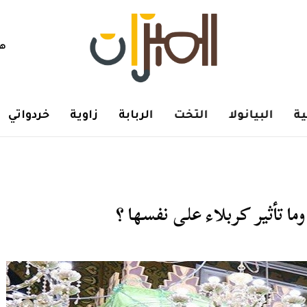
هم
ة
البيانولا
التخت
الربابة
زاوية
خردواتي