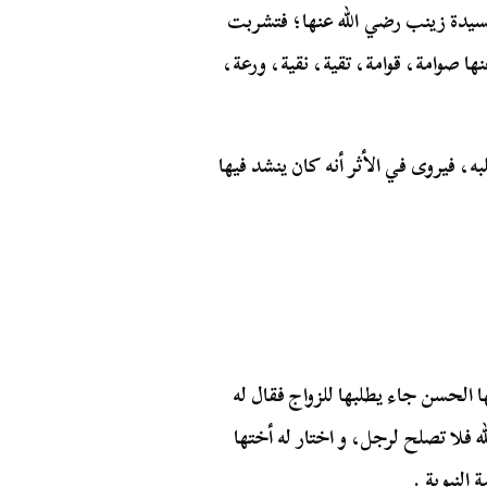
السيدة زينب رضي الله عنها؛ فتشربت
نها صوامة، قوامة، تقية، نقية، ورعة،
ه، فيروى في الأثر أنه كان ينشد فيها
الحسن جاء يطلبها للزواج فقال له
ه فلا تصلح لرجل، و اختار له أختها
النبوية .