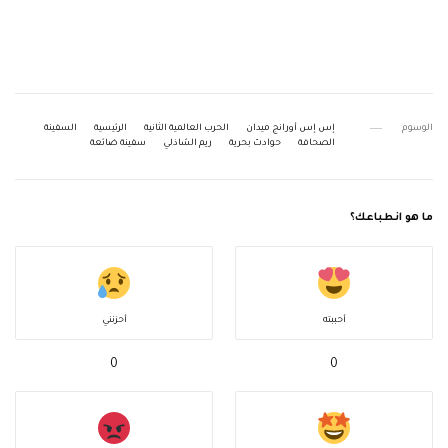
الوسوم
إس إس أورانج ميدان
الحرب العالمية الثانية
الرئيسية
السفينة
الصحافة
حوادث بحرية
ريم الشاذلي
سفينة ضائعة
ما هو انطباعك؟
أحببته
أحزنني
0
0