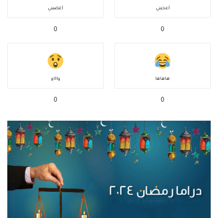
أعجبني
أغضبني
0
0
هاهاها
واااو
0
0