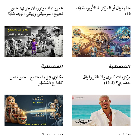
حلم نوال أو المركزية الأوروبية (4-
عمرو دياب ودوريان جراي: حين
10)
تشيخ الموسيقى ويبقى الوجه شابًا
المصطبة
المصطبة
مركزيات كبرى ولا طائر وقواق
مكاري شِل يا مجتمع.. حين ندمن
حضاري؟ (3-10)
كلنا ع المُسَكِن