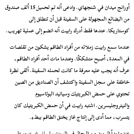
أورانج ميدان في شنجهاي. وادعى أنه تم تحميل 15 ألف صندوق
من البضائع المجهولة على السفينة قبل أن تنطلق إلى
كوستاريكا. عندها فقط أدرك رابيت أنه انضم إلى عملية تهريب.
عندما سمع رابيت زملائه من أفراد الطاقم يشكون من تقلصات
في المعدة، أصبح متشككًا. وعندما مات أحد أفراد الطاقم،
عرف أنه يجب عليه معرفة ما كانت تحمله السفينة. ألقى نظرة
خاطفة على سجل السفينة واكتشف أن الصناديق من الصين
تحتوي على حمض الكبريتيك وسيانيد البوتاسيوم
والنيتروجليسرين. اشتبه رابيت في أن حمض الكبريتيك كان
يتسرب، مما أدى إلى إنتاج غاز يخنق الطاقم ببطء.
عندما بدأ المزيد من الرجال في الموت، تسلل رابيت وستة