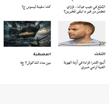
كلنا سفينة ثيسوس ج7
البُعبُع في جيب عيالنا.. فإزاي
نتطمن من غير ما نبقى مُخبرين؟
التخت
المصطبة
ألبوم القمر: قراءة في أزمة الهوية
مين معاه الشاكوش؟ ج6
الفنية لرامي صبري