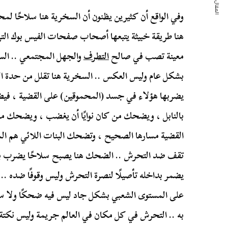
المقال التالي
وفي الواقع أن كثيرين يظنون أن السخرية هنا سلاحًا لمح
هنا طريقة خبيثة يتبعها أصحاب صفحات الفيس بوك الت
معينة تصب في صالح
التطرف
والجهل المجتمعي .. الس
بشكل عام وليس العكس .. السخرية هنا تقلل من حدة الف
يضربها هؤلاء في جسد (المحموقين) على القضية ، فيض
بالنابل ، ويضحك من كان نوايًا أن يغضب ، ويضحك من 
القضية مسارها الصحيح ، وتضحك البنات اللائي هم المف
تقف ضد التحرش .. الضحك هنا يصبح سلاحًا يضرب به
يضمر بداخله تأصيلًا لنصرة التحرش وليس وقوفًا ضده ..
على المستوى الشعبي بشكل جاد ليس فيه ضحكًا ولا سخر
به .. التحرش في كل مكان في العالم جريمة وليس نكتة 