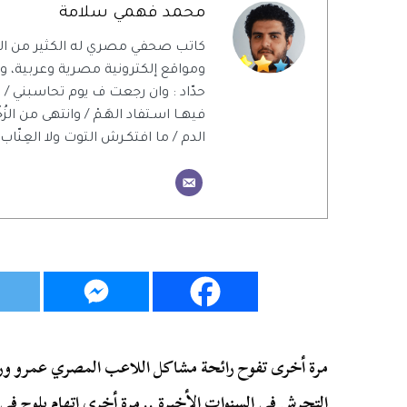
محمد فهمي سلامة
كاتب صحفي مصري له الكثير من ال
ومواقع إلكترونية مصرية وعربية، ويت
حدّاد : وان رجعت ف يوم تحاسبني / 
فيهــا اسـتفاد الهَـمْ / وانتهى من الزُ
الدم / ما افتكـرش التوت ولا العِنّاب 
مرة أخرى تفوح رائحة مشاكل اللاعب المصري عمرو وردة
التحرش
في السنوات الأخيرة .. مرة أخرى اتهام يلوح في