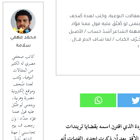
مقالات النوعية، وكتب لعدة صُحف
منى لو طُبّقَ عليه قول عمنا فؤاد
مهنة الشـاعر أشـدْ حساب / الأصيل
محمد فهمي
خْــرُف الكداب / لما شـاف الدم قـــال :
سلامة
!
كاتب صحفي
مصري له الكثير
من المقالات
النوعية، وكتب
لعدة صُحف
ومواقع إلكترونية
مصرية وعربية،
ويتمنى لو طُبّقَ
عليه قول عمنا
فؤاد حدّاد : وان
 الذي اقترن اسمه بقضايا تريندات
رجعت ف يوم
تحاسبني / مهنة
 الأفق بعد أن ذكرت إحدى الفتيات أنه
الشـاعر أشـدْ