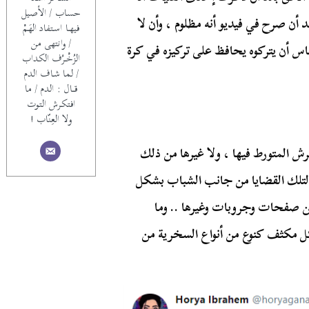
حساب / الأصيل
 أن صرح في فيديو أنه مظلوم ، وأن لا
فيهــا اسـتفاد الهَـمْ
/ وانتهى من
ناس أن يتركوه يحافظ على تركيزه في كرة
الزُخْــرُف الكداب
/ لما شـاف الدم
قـــال : الدم / ما
افتكـرش التوت
ولا العِنّاب !
ش المتورط فيها ، ولا غيرها من ذلك
ول لتلك القضايا من جانب الشباب بشكل
 من صفحات وجروبات وغيرها .. وما
ل مكثف كنوع من أنواع السخرية من