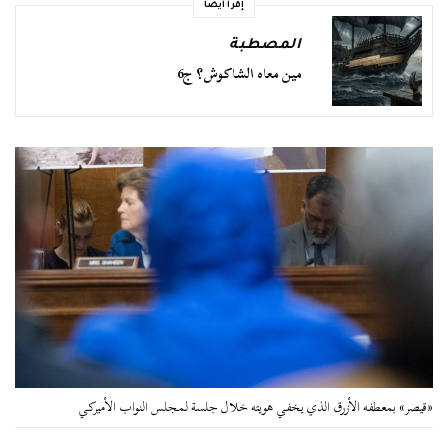
إقرأ أيضا
المصطبة
مين معاه الشاكوش؟ ج6
«قيصر» بمعطفه الأزرق الذي يخفي هويته خلال جلسة لمجلس النواب الأميركي