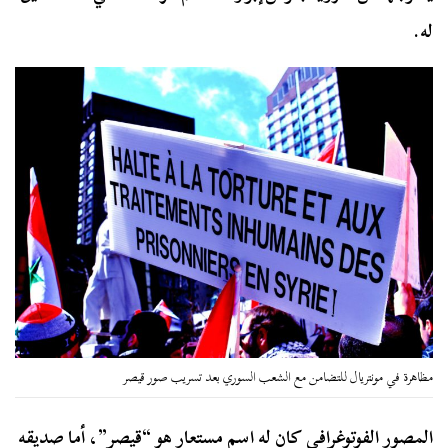
له.
مظاهرة في مونتريال للتضامن مع الشعب السوري بعد تسريب صور قيصر
المصور الفوتوغرافي كان له اسم مستعار هو “قيصر”، أما صديقه