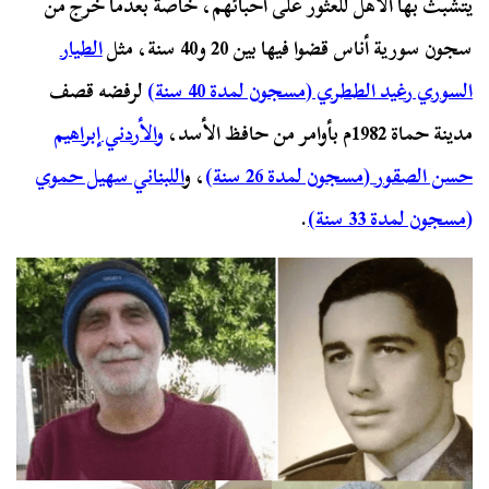
يتشبث بها الأهل للعثور على أحبائهم، خاصة بعدما خرج من
سجون سورية أناس قضوا فيها بين 20 و40 سنة، مثل
الطيار
السوري رغيد الططري (مسجون لمدة 40 سنة)
لرفضه قصف
مدينة حماة 1982م بأوامر من حافظ الأسد،
و
الأردني إبراهيم
حسن الصقور (مسجون لمدة 26 سنة)
، و
اللبناني سهيل حموي
(مسجون لمدة 33 سنة)
.