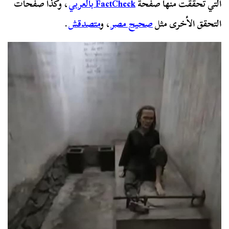
التي تحققت منها صفحة
FactCheck بالعربي
، وكذا صفحات
التحقق الأخرى مثل
صحيح مصر
، و
متصدقش
.