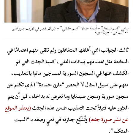
سامي “اسم مستعار” – أسامة عثمان “اسم حقيقي” – شريك قيصر في تهريب صور قتلى
التعذيب في سجون سورية
ثالث الجوانب التي أغلفها المتغافلون ولم تلقى منهم اهتمامًا في
المتابعة مثل اهتمامهم ببيانات النفي، كمية الجثث التي تم
الكشف عنها في السجون السورية لمساجين ماتوا بالتعذيب،
منهم على سبيل المثال لا الحصر “مازن حمادة” الذي تكلم عن
سجون سورية وسجن صيدنايا وما تعرض له بداخله، قبل أن يتم
العثور عليه قتيلاً تحت التعذيب ضمن هذه الجثث
(يعتذر الموقع
عن نشر صورة جثته)
وتُشَيَّع جنازته في نعيٍ وصفه بـ “الميت
المتكلم”.