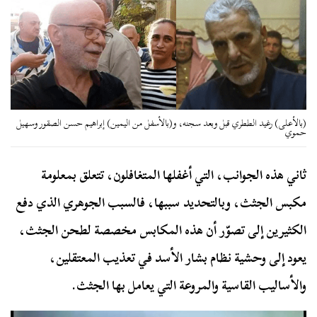
(بالأعلى) رغيد الططري قبل وبعد سجنه، و(بالأسفل من اليمين) إبراهيم حسن الصقور وسهيل
حموي
ثاني هذه الجوانب، التي أغفلها المتغافلون، تتعلق بمعلومة
مكبس الجثث، وبالتحديد سببها، فالسبب الجوهري الذي دفع
الكثيرين إلى تصوّر أن هذه المكابس مخصصة لطحن الجثث،
يعود إلى وحشية نظام بشار الأسد في تعذيب المعتقلين،
والأساليب القاسية والمروعة التي يعامل بها الجثث.