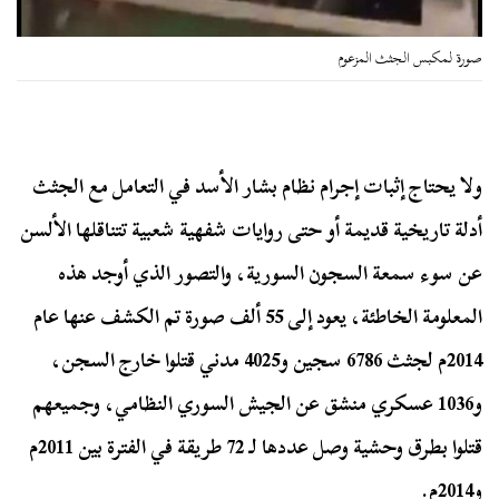
صورة لمكبس الجثث المزعوم
ولا يحتاج إثبات إجرام نظام بشار الأسد في التعامل مع الجثث
أدلة تاريخية قديمة أو حتى روايات شفهية شعبية تتناقلها الألسن
عن سوء سمعة السجون السورية، والتصور الذي أوجد هذه
المعلومة الخاطئة، يعود إلى 55 ألف صورة تم الكشف عنها عام
2014م لجثث 6786 سجين و4025 مدني قتلوا خارج السجن،
و1036 عسكري منشق عن الجيش السوري النظامي، وجميعهم
قتلوا بطرق وحشية وصل عددها لـ 72 طريقة في الفترة بين 2011م
و2014م.