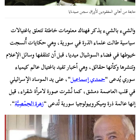
متابعة من أهالي المفقودين لأوراق سجن صيدنايا
والشيء بالشيء يذكر فهناك معلومات خاطئة تتعلق باغتيالات
سياسية طالت علماء الذرة في سورية، وهي حكايات أُنسجت
خيوطها في فضاء السوشيال ميديا، قبل أن تتلقفها وسائل الإعلام
وتنشرها وكأنها حقائق، وهي أخبار
تفيد باغتيال عالم كيمياء
سوري يُدعى “
حمدي إسماعيل
“، على يد الموساد الإسرائيلي
في قلب العاصمة دمشق، كما نُشرت صورة لامرأة شقراء، قيل
إنها عالمة ذرة وميكروبيولوجيا سورية تُدعى “
زهرة الحِمْصِيَّة
“.