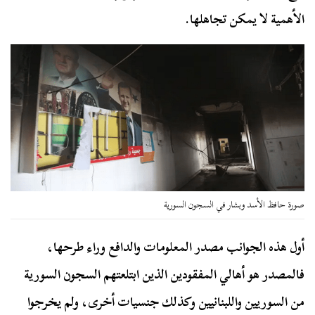
الأهمية لا يمكن تجاهلها.
صورة حافظ الأسد وبشار في السجون السورية
أول هذه الجوانب مصدر المعلومات والدافع وراء طرحها،
فالمصدر هو أهالي المفقودين الذين ابتلعتهم السجون السورية
من السوريين واللبنانيين وكذلك جنسيات أخرى، ولم يخرجوا