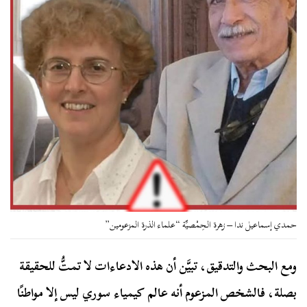
حمدي إسماعيل ندا – زهرة الحِمْصيِّة “علماء الذرة المزعومين”
ومع البحث والتدقيق، تبيَّن أن هذه الادعاءات لا تمتُّ للحقيقة
بصلة، فالشخص المزعوم أنه عالم كيمياء سوري ليس إلا مواطنًا