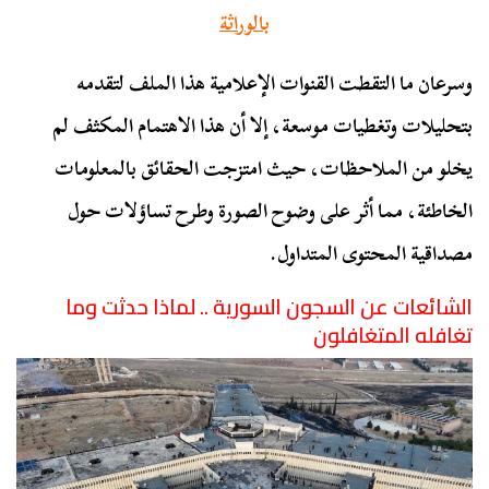
بالوراثة
وسرعان ما التقطت القنوات الإعلامية هذا الملف لتقدمه
بتحليلات وتغطيات موسعة، إلا أن هذا الاهتمام المكثف لم
يخلو من الملاحظات، حيث امتزجت الحقائق بالمعلومات
الخاطئة، مما أثر على وضوح الصورة وطرح تساؤلات حول
مصداقية المحتوى المتداول.
الشائعات عن السجون السورية .. لماذا حدثت وما
تغافله المتغافلون