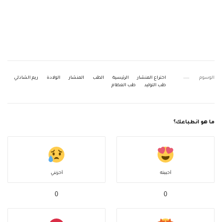
الوسوم
اختراع المنشار
الرئيسية
الطب
المنشار
الولادة
ريم الشاذلي
طب التوليد
طب العظام
ما هو انطباعك؟
أحببته
أحزنني
0
0