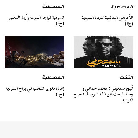
المصطبة
المصطبة
السردية تواجه الموت وأزمة المعنى
الأعراض الجانبية لنجاة السردية
(ج4)
(ج5)
التخت
المصطبة
ألبوم سمعوني : محمد حماقي و
إعادة تدوير النخب في براح السردية
رحلة البحث عن الذات وسط ضجيج
(ج3)
التريند