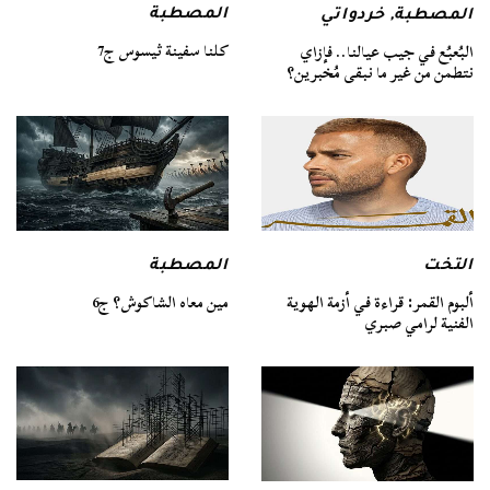
المصطبة
المصطبة
,
خردواتي
كلنا سفينة ثيسوس ج7
البُعبُع في جيب عيالنا.. فإزاي
نتطمن من غير ما نبقى مُخبرين؟
التخت
المصطبة
ألبوم القمر: قراءة في أزمة الهوية
مين معاه الشاكوش؟ ج6
الفنية لرامي صبري