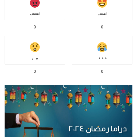
أعجبني
أغضبني
0
0
هاهاها
واااو
0
0