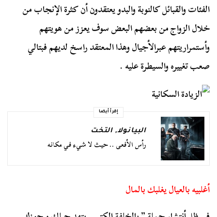
الفئات والقبائل كالنوبة والبدو يعتقدون أن كثرة الإنجاب من
خلال الزواج من بعضهم البعض سوف يعزز من هويتهم
وأستمراريتهم عبرالأجيال وهذا المعتقد راسخ لديهم فبتالي
صعب تغييره والسيطرة عليه .
إقرأ أيضا
البيانولا
,
التخت
رأس الأفعى .. حيث لا شيء في مكانه
أغلبيه بالعيال يغلبك بالمال
في ظل أنتشار جملة ” بالخلفة الكتير.. بتهد حيلك و جوزك