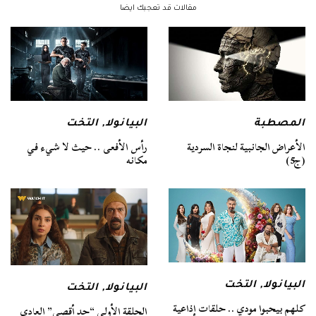
مقالات قد تعجبك ايضا
البيانولا
,
التخت
المصطبة
رأس الأفعى .. حيث لا شيء في
الأعراض الجانبية لنجاة السردية
مكانه
(ج5)
البيانولا
,
التخت
البيانولا
,
التخت
كلهم بيحبوا مودي .. حلقات إذاعية
الحلقة الأولى “حد أقصى” العادي