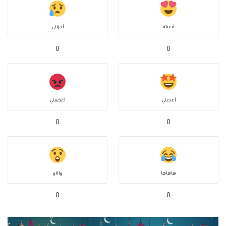
أحببته
أحزنني
0
0
أعجبني
أغضبني
0
0
هاهاها
واااو
0
0