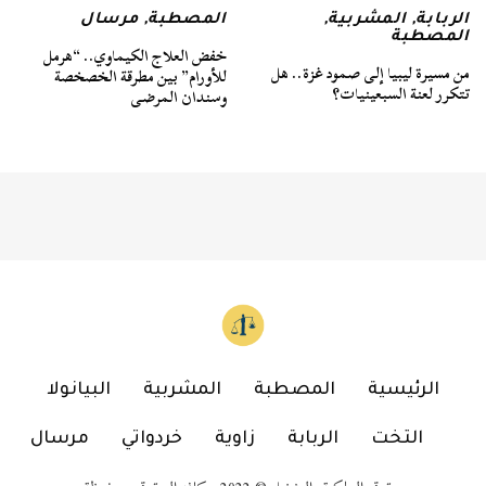
الربابة
,
المشربية
,
المصطبة
,
مرسال
المصطبة
خفض العلاج الكيماوي.. “هرمل
من مسيرة ليبيا إلى صمود غزة.. هل
للأورام” بين مطرقة الخصخصة
تتكرر لعنة السبعينيات؟
وسندان المرضى
الرئيسية
المصطبة
المشربية
البيانولا
التخت
الربابة
زاوية
خردواتي
مرسال