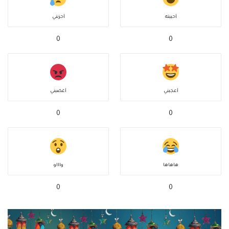
أحببته
أحزنني
0
0
أعجبني
أغضبني
0
0
هاهاها
واااو
0
0