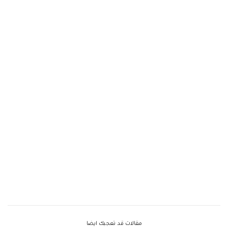
مقالات قد تعجبك ايضا