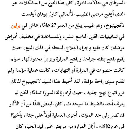
السرطان في حالات نادرة، كان هذا النوع من المشكلات هو
الذي أزعج مرضى الطبيب الألماني كارل يوهان أوغست
لانجينبوخ، وهو طبيب يبلغ من العمر 27 عامًا، عاش في
برلين
في ثمانينيات القرن التاسع عشر، وللمساعدة في تخفيف أمراض
مرضاه، كان يقوم بإجراء العلاج المعتاد في ذلك اليوم، حيث
يقوم بفتح بطنه جراحيًا ويفتح المرارة ويزيل محتوياتها، سواء
كانت حصوات في المرارة أو التهابات، كانت عملية مؤلمة ولم
تقدم سوى راحة مؤقتة، لقد أحبط هذا السيد لانجينبوخ لذلك
قرر اتباع نهج جديد، حيث أراد إزالة المرارة تمامًا، لكن لم
يعرف أحد بالضبط ما سيحدث، كان البعض قلقًا من أن الآثار
قد تصل إلى حد الموت، أجرى العملية أولاً على جثة، وأخيرًا
في عام 1882م، أزال المرارة من مريض على قيد الحياة كان