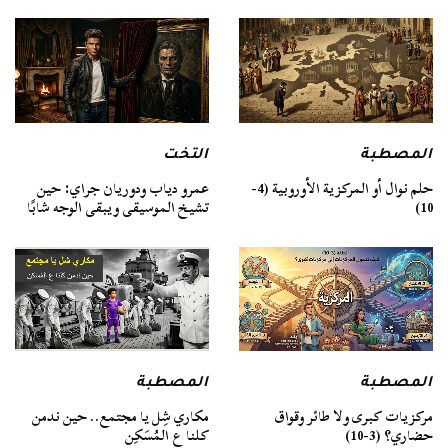
المصطبة
التخت
حلم نوال أو المركزية الأوروبية (4-
عمرو دياب ودوريان جراي: حين
10)
تشيخ الموسيقى ويبقى الوجه شابًا
المصطبة
المصطبة
مركزيات كبرى ولا طائر وقواق
مكاري شِل يا مجتمع.. حين ندمن
حضاري؟ (3-10)
كلنا ع المُسَكِن