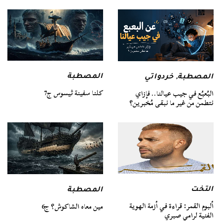
المصطبة
المصطبة
,
خردواتي
كلنا سفينة ثيسوس ج7
البُعبُع في جيب عيالنا.. فإزاي
نتطمن من غير ما نبقى مُخبرين؟
التخت
المصطبة
ألبوم القمر: قراءة في أزمة الهوية
مين معاه الشاكوش؟ ج6
الفنية لرامي صبري