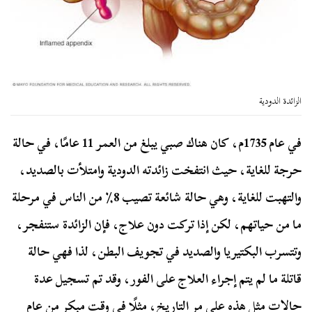
الزائدة الدودية
في عام 1735م، كان هناك صبي يبلغ من العمر 11 عامًا، في حالة
حرجة للغاية، حيث انتفخت زائدته الدودية وامتلأت بالصديد،
والتهبت للغاية، وهي حالة شائعة تصيب 8٪ من الناس في مرحلة
ما من حياتهم، لكن إذا تركت دون علاج، فإن الزائدة ستنفجر،
وتتسرب البكتيريا والصديد في تجويف البطن، لذا فهي حالة
قاتلة ما لم يتم إجراء العلاج على الفور، وقد تم تسجيل عدة
حالات مثل هذه على مر التاريخ، مثلًا في وقت مبكر من عام