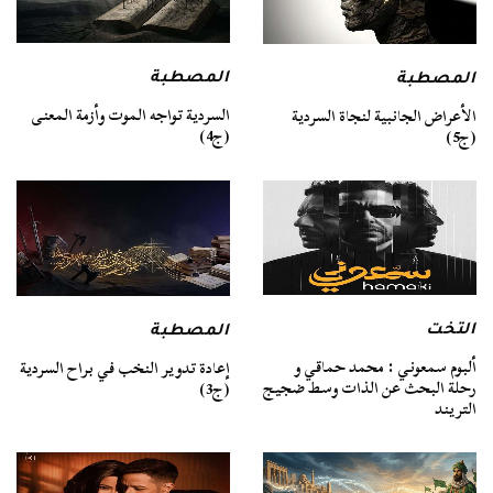
المصطبة
المصطبة
السردية تواجه الموت وأزمة المعنى
الأعراض الجانبية لنجاة السردية
(ج4)
(ج5)
التخت
المصطبة
ألبوم سمعوني : محمد حماقي و
إعادة تدوير النخب في براح السردية
رحلة البحث عن الذات وسط ضجيج
(ج3)
التريند