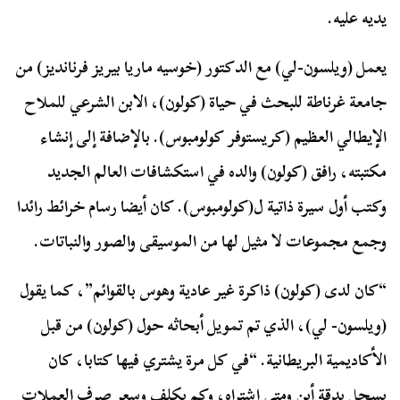
يديه عليه.
يعمل (ويلسون-لي) مع الدكتور (خوسيه ماريا بيريز فرنانديز) من
جامعة غرناطة للبحث في حياة (كولون)، الابن الشرعي للملاح
الإيطالي العظيم (كريستوفر كولومبوس). بالإضافة إلى إنشاء
مكتبته، رافق (كولون) والده في استكشافات العالم الجديد
وكتب أول سيرة ذاتية ل(كولومبوس). كان أيضا رسام خرائط رائدا
وجمع مجموعات لا مثيل لها من الموسيقى والصور والنباتات.
“كان لدى (كولون) ذاكرة غير عادية وهوس بالقوائم”، كما يقول
(ويلسون- لي)، الذي تم تمويل أبحاثه حول (كولون) من قبل
الأكاديمية البريطانية. “في كل مرة يشتري فيها كتابا، كان
يسجل بدقة أين ومتى اشتراه، وكم يكلف وسعر صرف العملات