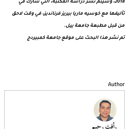
2018، وسيتم نشر دراسة المكتبة، التي شارك في
تأليفها مع خوسيه ماريا بيريز فرنانديز، في وقت لاحق
من قبل مطبعة جامعة ييل.
ت
م نشر هذا البحث على موقع جامعة كمبيردج
Author
رأفت رحيم