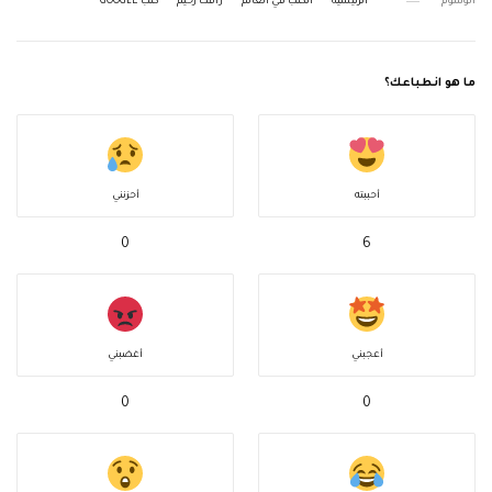
الوسوم
الرئيسية
الكتب في العالم
رأفت رحيم
كتب GOOGLE
ما هو انطباعك؟
أحببته
أحزنني
0
6
أعجبني
أغضبني
0
0