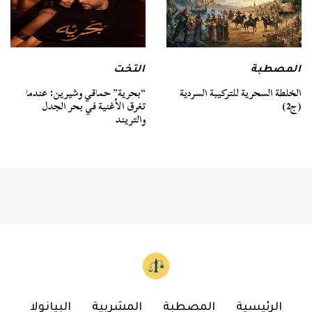
المصطبة
التخت
الخلطة السحرية للتركيبة السردية
“بحرية” حماقي وشيرين: عندما
(ج2)
تغرق الأغنية في بحر الجدل
والتريند
الرئيسية
المصطبة
المشربية
البيانولا