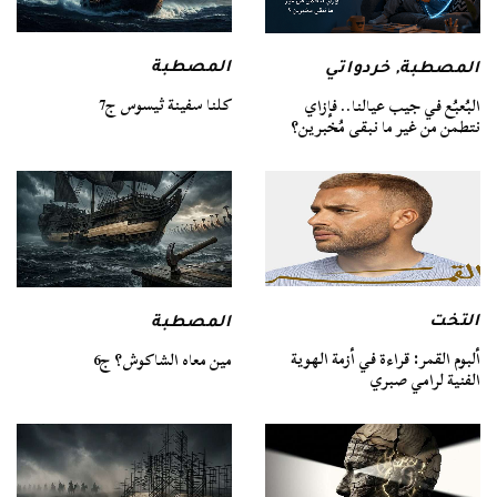
المصطبة
المصطبة
,
خردواتي
كلنا سفينة ثيسوس ج7
البُعبُع في جيب عيالنا.. فإزاي
نتطمن من غير ما نبقى مُخبرين؟
التخت
المصطبة
ألبوم القمر: قراءة في أزمة الهوية
مين معاه الشاكوش؟ ج6
الفنية لرامي صبري