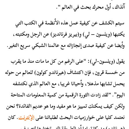
آنذاك، أول محرك بحث في العالم “.
سيتم الكشف عن كيفية عمل هذه الأنظمة في الكتب التي
يكتبها (ويلسون – لي) و(بيريز فرنانديز) عن الرجل ومكتبته،
وأيضا عن كيفية صدى إنجازاته مع عالمنا الشبكي سريع التغير.
يقول (ويلسون-لي): “على الرغم من كل ما مات منذ ما يقرب
من خمسة قرون، فإن اكتشاف (هيرناندو كولون) للعالم من حوله
يحمل تشابها مذهلا، وأحيانا غريبا، مع العالم الذي نكتشفه
اليوم”. “لقد زادت الثورة الرقمية من كمية المعلومات المتاحة
ولكن كيف يمكنك تمييز ما هو مفيد وما هو عديم الفائدة؟ نحن
نعتمد كليا على خوارزميات البحث لطلباتنا على
الإنترنت
. كان
(هيرناندو) مدركا تماما أن الطريقة التي تختارها لتصنيف