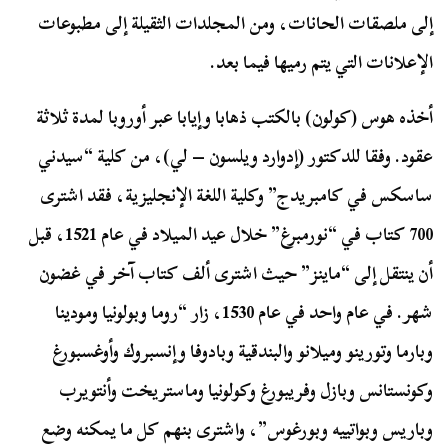
إلى ملصقات الحانات، ومن المجلدات الثقيلة إلى مطبوعات
الإعلانات التي يتم رميها فيما بعد.
أخذه هوس (كولون) بالكتب ذهابا وإيابا عبر أوروبا لمدة ثلاثة
عقود. وفقا للدكتور (إدوارد ويلسون – لي)، من كلية “سيدني
ساسكس في كامبريدج” وكلية اللغة الإنجليزية، فقد اشترى
700 كتاب في “نورمبرغ” خلال عيد الميلاد في عام 1521، قبل
أن ينتقل إلى “ماينز” حيث اشترى ألف كتاب آخر في غضون
شهر. في عام واحد في عام 1530، زار “روما وبولونيا ومودينا
وبارما وتورينو وميلانو والبندقية وبادوفا وإنسبروك وأوغسبورغ
وكونستانس وبازل وفريبورغ وكولونيا وماستريخت وأنتويرب
وباريس وبواتييه وبورغوس”، واشترى بنهم كل ما يمكنه وضع