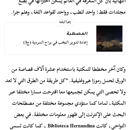
النهائية بأن كل المعرفة في العالم يمكن اختزالها في بضع
مجلدات فقط: واحد للطب، وواحد لقواعد اللغة، وهلم جرا.
إقرأ أيضا
المصطبة
إعادة تدوير النخب في براح السردية (ج3)
وكان آخر مخططا للمكتبة باستخدام عشرة آلاف قصاصة من
الورق تحمل رموزا هيروغليفية. “كل طريقة من الطرق التي لا تعد
ولا تحصى التي يمكن تجميعها معا اقترحت مسارا مختلفا عبر
المكتبة، تماما كما ستؤدي مجموعة مختلفة من مصطلحات
البحث على الإنترنت إلى ظهور معلومات مختلفة. في بعض
النواحي، كانت Biblioteca Hernandina ، كما كانت تسمى