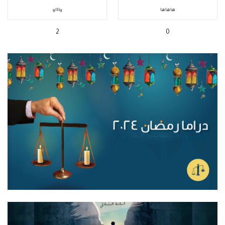
هاهاها
واااو
2
0