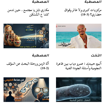
المصطبة
المصطبة
مركزيات كبرى ولا طائر وقواق
مكاري شِل يا مجتمع.. حين ندمن
حضاري؟ (3-10)
كلنا ع المُسَكِن
التخت
المصطبة
ألبوم حبيتك : عمرو دياب بين ظاهرة
آلة الزمن ورحلة البحث عن المؤلف
النجومية وأسئلة الجودة الفنية
(2-10)