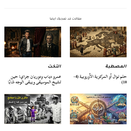
مقالات قد تعجبك ايضا
المصطبة
التخت
حلم نوال أو المركزية الأوروبية (4-
عمرو دياب ودوريان جراي: حين
10)
تشيخ الموسيقى ويبقى الوجه شابًا