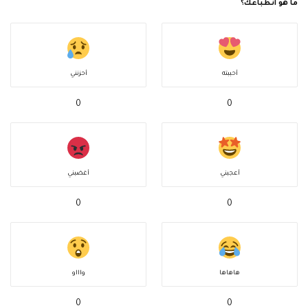
ما هو انطباعك؟
أحببته
أحزنني
0
0
أعجبني
أغضبني
0
0
هاهاها
واااو
0
0