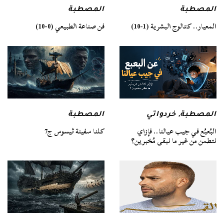
المصطبة
المصطبة
فن صناعة الطبيعي (0-10)
المعيار.. كتالوج البشرية (1-10)
المصطبة
المصطبة
,
خردواتي
كلنا سفينة ثيسوس ج7
البُعبُع في جيب عيالنا.. فإزاي
نتطمن من غير ما نبقى مُخبرين؟