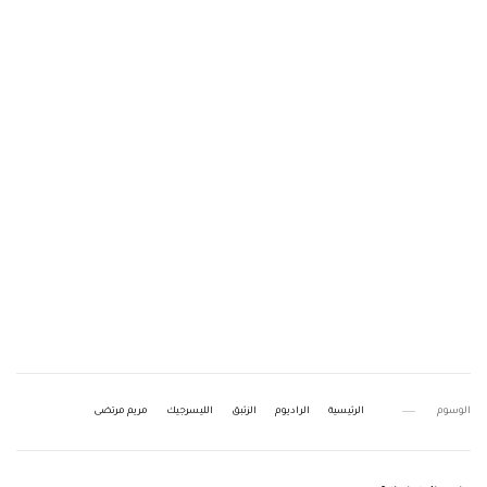
الوسوم
الرئيسية
الراديوم
الزئبق
الليسرجيك
مريم مرتضى