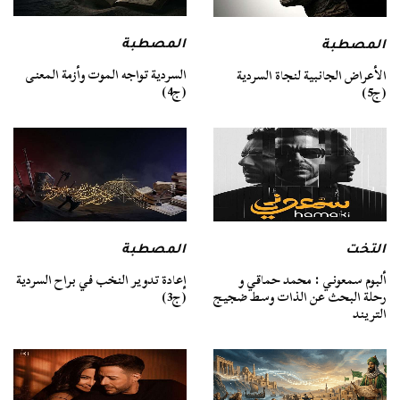
المصطبة
المصطبة
السردية تواجه الموت وأزمة المعنى
الأعراض الجانبية لنجاة السردية
(ج4)
(ج5)
التخت
المصطبة
ألبوم سمعوني : محمد حماقي و
إعادة تدوير النخب في براح السردية
رحلة البحث عن الذات وسط ضجيج
(ج3)
التريند