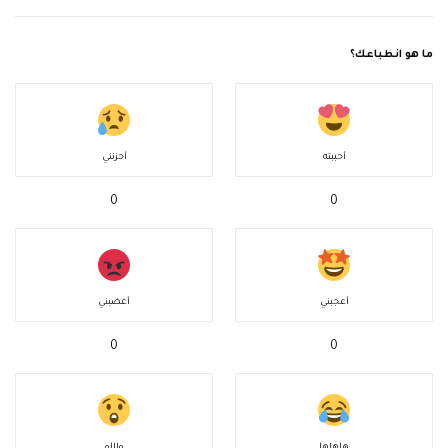
ما هو انطباعك؟
أحببته
أحزنني
0
0
أعجبني
أغضبني
0
0