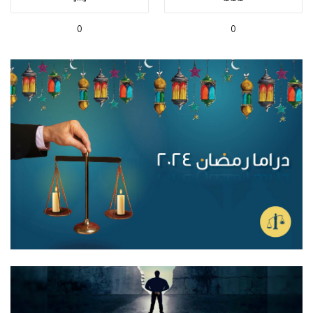
هاهاها
واااو
0
0