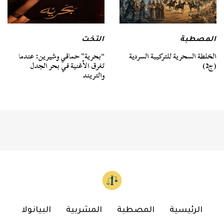
المصطبة
التخت
الخلطة السحرية للتركيبة السردية
“بحرية” حماقي وشيرين: عندما
(ج2)
تغرق الأغنية في بحر الجدل
والتريند
الرئيسية
المصطبة
المشربية
البيانولا