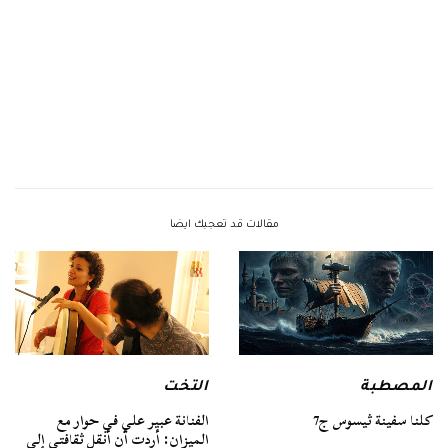
مقالات قد تعجبك ايضا
المصطبة
التخت
كلنا سفينة ثيسوس ج7
الفنانة عبير علي في حوار مع
الميزان: أردت أن أنقل ثقافتي إلى