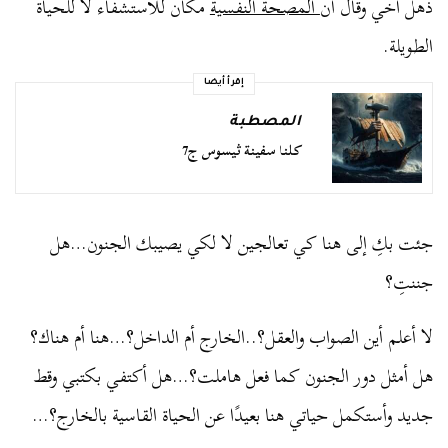
ذهل أخي وقال أن
المصحة النفسية
مكان للاستشفاء لا للحياة
الطويلة.
إقرأ أيضا
المصطبة
كلنا سفينة ثيسوس ج7
جئت بكِ إلى هنا كي تعالجين لا لكي يصيبك الجنون…هل
جننتِ؟
لا أعلم أين الصواب والعقل؟..الخارج أم الداخل؟…هنا أم هناك؟
هل أمثل دور الجنون كما فعل هاملت؟…هل أكتفي بكتبي وقط
جديد وأستكمل حياتي هنا بعيدًا عن الحياة القاسية بالخارج؟…