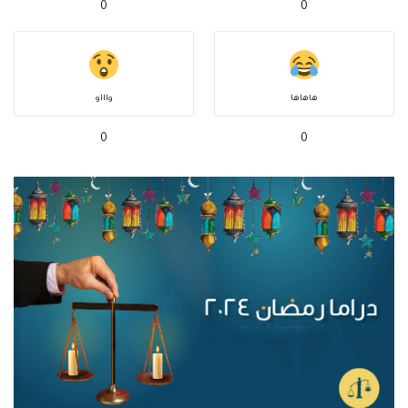
0
0
هاهاها
واااو
0
0