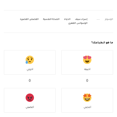
الوسوم
إسراء سيف
الحياة
الصحة النفسية
القصص القصيرة
الوسواس القهري
ما هو انطباعك؟
أحببته
أحزنني
0
0
أعجبني
أغضبني