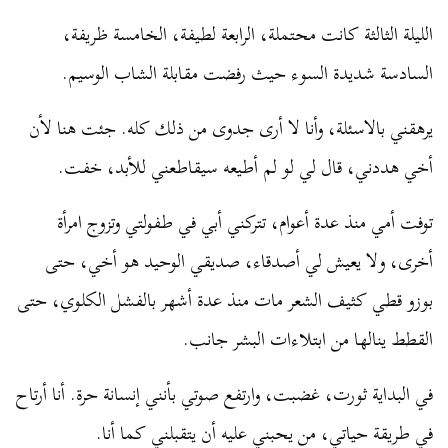
الليلة الثالثة كانت محتملة، الرابعة لطيفة، الخامسة ظريفة،
السادسة شديدة السوء حيث رفضت مقابلة الشاب الوسيم.
يرهقني بالاسئلة، وأنا لا أرى جدوى من ذلك كله. جئت هنا لأن
أخي هددني، قال لي لو لم أطيعه سيقاطعني للأبد، خفت.
توفت أمي منذ عدة أعوام، تتركني أبي في طفولتي وتزوج امرأة
أخرى، ولا يعيش لي أصدقاء، صديقي الوحيد هو أخي، حتى
بوزو قطي كثيف الشعر مات منذ عدة أشهر بالفشل الكلوي، حتى
القطط ينالها من ابتلاءات البشر جانب.
في البداية ثورت، غضبت، وارتفع صوتي بأنني إنسانة حرة. أنا أرتاح
في طريقة حياتي، من يحبني عليه أن يتقبلني كما أنا.