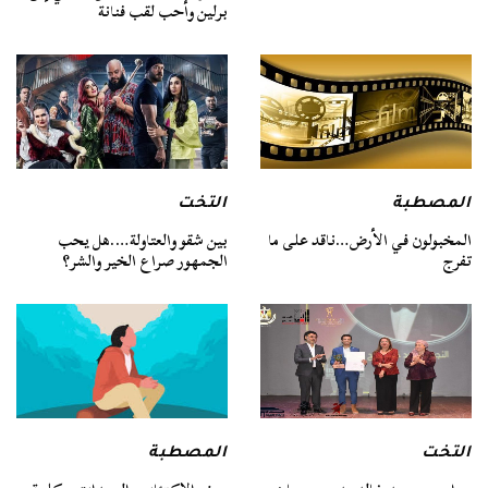
برلين وأحب لقب فنانة
المصطبة
التخت
المخبولون في الأرض…ناقد على ما
بين شقو والعتاولة….هل يحب
تفرج
الجمهور صراع الخير والشر؟
التخت
المصطبة