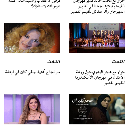
حوار مع محمد خالد مدير مهرجان
مرض الاكتئاب والسيدات…كلمة
الفيمتو أرت: نجحنا في تطوير
هرمونات بتستفزك؟
المهرجان وأنا متفائل للفيلم القصير
التخت
التخت
حوار مع هاجر البدري حول ورشة
سر نجاح أغنية نيللي كان في فراشة
الأطفال في مهرجان الاسكندرية
للفيلم القصير