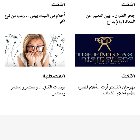
التخت
التخت
جحر الفئران…بين التعبير عن
أحلام في البيت بيتي .. رعب من نوع
المعاناة والإبداع
آخر
التخت
المصطبة
مهرجان الفيمتو أرت…أفلام قصيرة
يوميات القلق….ويستمر ويستمر
بطعم أحلام الشباب
ويستمر