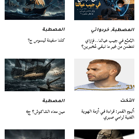
المصطبة
المصطبة
,
خردواتي
كلنا سفينة ثيسوس ج7
البُعبُع في جيب عيالنا.. فإزاي
نتطمن من غير ما نبقى مُخبرين؟
التخت
المصطبة
ألبوم القمر: قراءة في أزمة الهوية
مين معاه الشاكوش؟ ج6
الفنية لرامي صبري