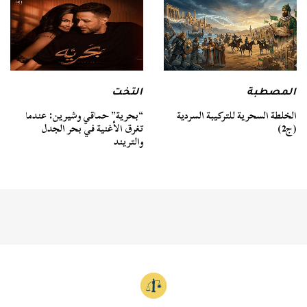
المصطبة
التخت
الخلطة السحرية للتركيبة السردية
“بحرية” حماقي وشيرين: عندما
(ج2)
تغرق الأغنية في بحر الجدل
والتريند