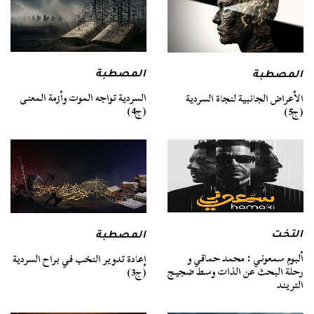
المصطبة
المصطبة
السردية تواجه الموت وأزمة المعنى
الأعراض الجانبية لنجاة السردية
(ج4)
(ج5)
التخت
المصطبة
ألبوم سمعوني : محمد حماقي و
إعادة تدوير النخب في براح السردية
رحلة البحث عن الذات وسط ضجيج
(ج3)
التريند