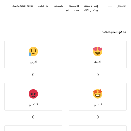
الوسوم
إسراء سيف
الرئيسية
الصندوق
تارا عماد
دراما رمضان 2023
رمضان 2023
محمد حاتم
ما هو انطباعك؟
أحببته
أحزنني
0
0
أعجبني
أغضبني
0
0