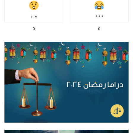
هاهاها
واااو
0
0