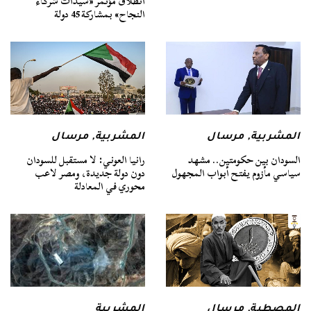
انطلاق مؤتمر «سيدات شركاء
النجاح» بمشاركة 45 دولة
المشربية
,
مرسال
المشربية
,
مرسال
السودان بين حكومتين.. مشهد
رانيا العوني: لا مستقبل للسودان
سياسي مأزوم يفتح أبواب المجهول
دون دولة جديدة، ومصر لاعب
محوري في المعادلة
المصطبة
,
مرسال
المشربية