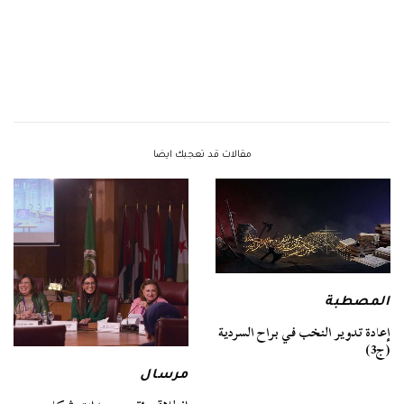
مقالات قد تعجبك ايضا
المصطبة
إعادة تدوير النخب في براح السردية
(ج3)
مرسال