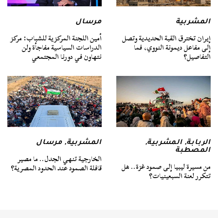
المشربية
مرسال
إيران تخترق القبة الحديدية وتصل
أمين اللجنة المركزية للشباب: مركز
إلى مفاعل ديمونة النووي، فما
الدراسات السياسية مفاجأة ولن
التفاصيل؟
نتهاون في دورنا المجتمعي
الربابة
,
المشربية
,
المشربية
,
مرسال
المصطبة
الخارجية تنهي الجدل.. ما مصير
من مسيرة ليبيا إلى صمود غزة.. هل
قافلة الصمود عند الحدود المصرية؟
تتكرر لعنة السبعينيات؟