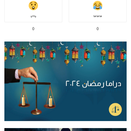
هاهاها
واااو
0
0