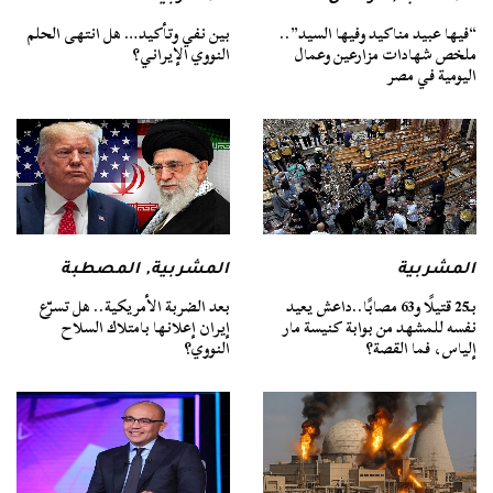
“فيها عبيد مناكيد وفيها السيد”..
بين نفي وتأكيد… هل انتهى الحلم
ملخص شهادات مزارعين وعمال
النووي الإيراني؟
اليومية في مصر
المشربية
المشربية
,
المصطبة
بـ25 قتيلًا و63 مصابًا..داعش يعيد
بعد الضربة الأمريكية.. هل تسرّع
نفسه للمشهد من بوابة كنيسة مار
إيران إعلانها بامتلاك السلاح
إلياس، فما القصة؟
النووي؟