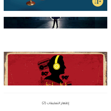
‫إظهار التعليقات (2)