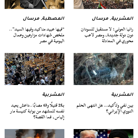
المشربية
,
مرسال
المصطبة
,
مرسال
رانيا العوني: لا مستقبل للسودان
“فيها عبيد مناكيد وفيها السيد”..
دون دولة جديدة، ومصر لاعب
ملخص شهادات مزارعين وعمال
محوري في المعادلة
اليومية في مصر
المشربية
المشربية
بين نفي وتأكيد… هل انتهى الحلم
بـ25 قتيلًا و63 مصابًا..داعش يعيد
النووي الإيراني؟
نفسه للمشهد من بوابة كنيسة مار
إلياس، فما القصة؟