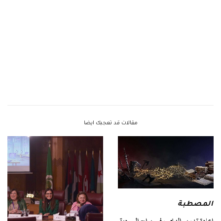
مقالات قد تعجبك ايضا
المصطبة
إعادة تدوير النخب في براح السردية