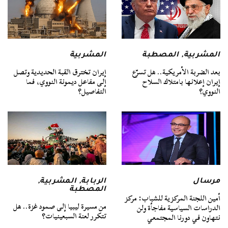
المشربية
,
المصطبة
المشربية
بعد الضربة الأمريكية.. هل تسرّع
إيران تخترق القبة الحديدية وتصل
إيران إعلانها بامتلاك السلاح
إلى مفاعل ديمونة النووي، فما
النووي؟
التفاصيل؟
مرسال
الربابة
,
المشربية
,
المصطبة
أمين اللجنة المركزية للشباب: مركز
من مسيرة ليبيا إلى صمود غزة.. هل
الدراسات السياسية مفاجأة ولن
تتكرر لعنة السبعينيات؟
نتهاون في دورنا المجتمعي