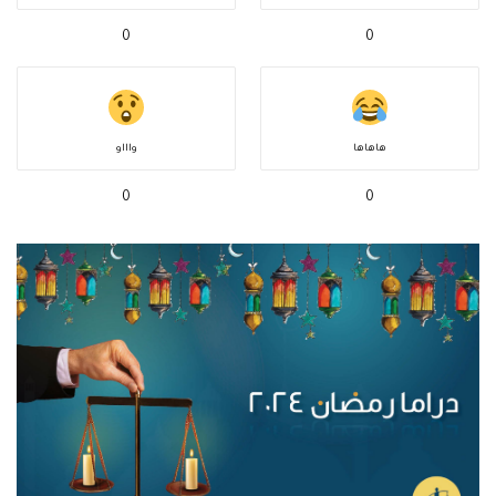
0
0
هاهاها
واااو
0
0