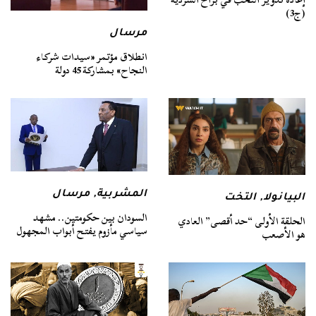
(ج3)
مرسال
انطلاق مؤتمر «سيدات شركاء
النجاح» بمشاركة 45 دولة
المشربية
,
مرسال
البيانولا
,
التخت
السودان بين حكومتين.. مشهد
الحلقة الأولى “حد أقصى” العادي
سياسي مأزوم يفتح أبواب المجهول
هو الأصعب