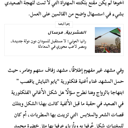
أخوها لم يكن مقنع بلكنته المهترأة التي لا تمت للهجة الصعيدي
بشيء في استسهال واضح من القائمين على العمل.
إقرأ أيضا
المشربية
,
مرسال
رانيا العوني: لا مستقبل للسودان دون دولة جديدة،
ومصر لاعب محوري في المعادلة
وفي مشهد غير مفهوم إطلاقًا، مشهد زفاف ستهم وعامر، حيث
حمل المشهد غناء أغنية فلكلورية “يابو اللبايش ياقصب ”
ابتهاجا بالزواج وهنا نطرح سؤالًا هل شكل الأغاني الفلكلورية
في الصعيد في حقبة ما قبل الألفية كانت بهذا الشكل وبتلك
قصات الشعر والملابس التي تزينت بها المطربات، أم كان
للمغنيات شكل عُرفوا به وبأزياء عرفوا بها مثل خضرة محمد