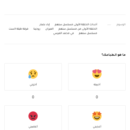
الوسوم
أحداث الحلقة الأولى مسلسل ستهم
إياد نصار
الحلقة الأولى من مسلسل ستهم
الميزان
روجينا
فرقة طبلة الست
مسلسل ستهم
مي محمد المرسي
ما هو انطباعك؟
أحببته
أحزنني
0
0
أعجبني
أغضبني