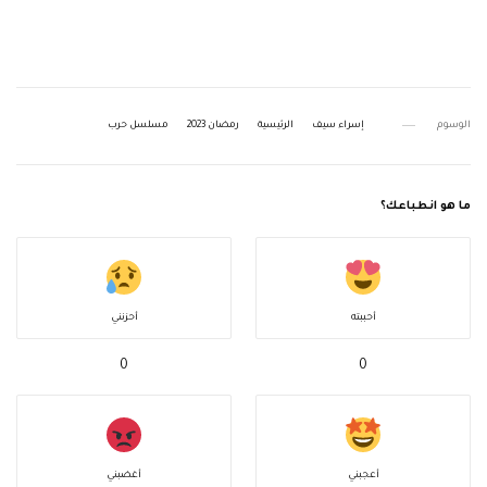
الوسوم
إسراء سيف
الرئيسية
رمضان 2023
مسلسل حرب
ما هو انطباعك؟
أحببته
أحزنني
0
0
أعجبني
أغضبني