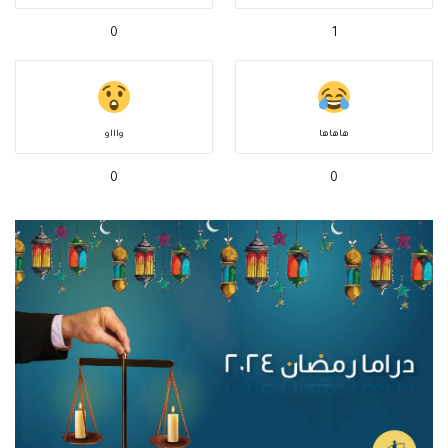
0
1
هاهاها
واااو
0
0