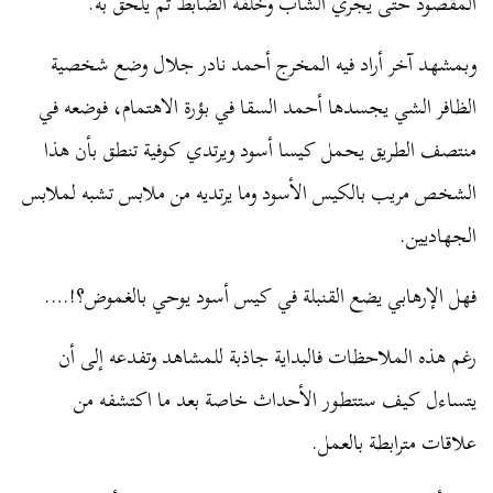
المقصود حتى يجري الشاب وخلفه الضابط ثم يلحق به.
وبمشهد آخر أراد فيه المخرج أحمد نادر جلال وضع شخصية
الظافر الشي يجسدها أحمد السقا في بؤرة الاهتمام، فوضعه في
منتصف الطريق يحمل كيسا أسود ويرتدي كوفية تنطق بأن هذا
الشخص مريب بالكيس الأسود وما يرتديه من ملابس تشبه لملابس
الجهاديين.
فهل الإرهابي يضع القنبلة في كيس أسود يوحي بالغموض؟!….
رغم هذه الملاحظات فالبداية جاذبة للمشاهد وتفدعه إلى أن
يتساءل كيف ستتطور الأحداث خاصة بعد ما اكتشفه من
علاقات مترابطة بالعمل.