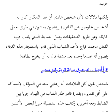
حرب.
ولكنها دلالات لأي شخص عادي أن هذا المكان كان به
أشخاص خارجين عن القانون؛ إرهابيون يمشون في طريق لعمل
كارثة، وعن طريق التحقيقات وصل الضابط الذي يلعب دوره
الفنان محمد فراج لأحد الشباب الذين قاموا باستئجار هذه الغرفة،
وتصور أنه عندما وجده بعد مشقة قال له أن يخرج بطاقته!
اقرأ أيضا…الصندوق بداية قوية ولغز محير
شخص تقول كل العلامات أنه إرهابي ستدعي الموقف لإمساكه
على أقل تقدير، وبقدرة قادر طار الشاب في الهواء جريا بين
الضابط ومعه آخرين، وكانت هذه التفصيلة مبررا لبعض الأكشن