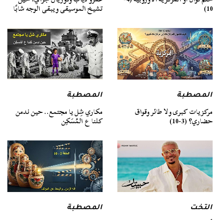
10)
تشيخ الموسيقى ويبقى الوجه شابًا
المصطبة
المصطبة
مركزيات كبرى ولا طائر وقواق
مكاري شِل يا مجتمع.. حين ندمن
حضاري؟ (3-10)
كلنا ع المُسَكِن
التخت
المصطبة