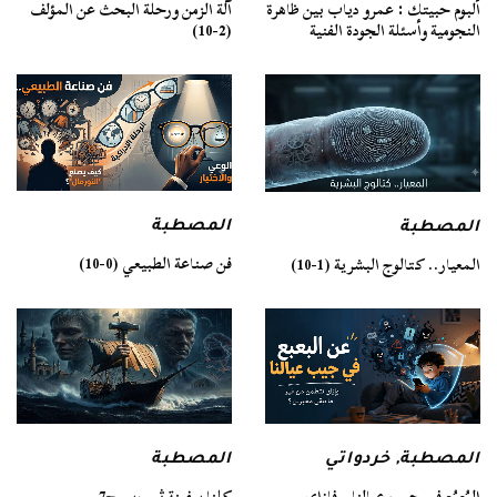
ألبوم حبيتك : عمرو دياب بين ظاهرة
آلة الزمن ورحلة البحث عن المؤلف
النجومية وأسئلة الجودة الفنية
(2-10)
المصطبة
المصطبة
فن صناعة الطبيعي (0-10)
المعيار.. كتالوج البشرية (1-10)
المصطبة
المصطبة
,
خردواتي
كلنا سفينة ثيسوس ج7
البُعبُع في جيب عيالنا.. فإزاي