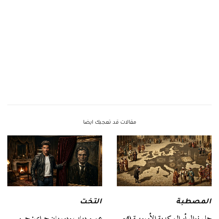
مقالات قد تعجبك ايضا
المصطبة
التخت
حلم نوال أو المركزية الأوروبية (4-
عمرو دياب ودوريان جراي: حين