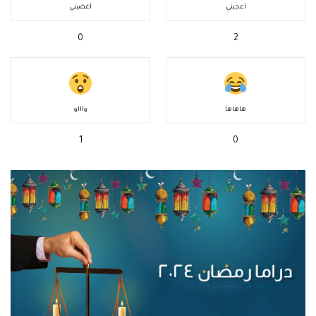
أعجبني
أغضبني
0
2
هاهاها
واااو
1
0