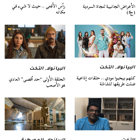
رأس الأفعى .. حيث لا شيء في
الأعراض الجانبية لنجاة السردية
مكانه
(ج5)
البيانولا
,
التخت
البيانولا
,
التخت
كلهم بيحبوا مودي .. حلقات إذاعية
الحلقة الأولى “حد أقصى” العادي
ضلت طريقها للشاشة
هو الأصعب