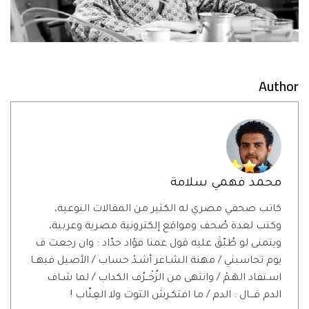
Author
محمد فهمي سلامة
كاتب صحفي مصري له الكثير من المقالات النوعية،
وكتب لعدة صُحف ومواقع إلكترونية مصرية وعربية،
ويتمنى لو طُبّقَ عليه قول عمنا فؤاد حدّاد : وان رجعت ف
يوم تحاسبني / مهنة الشـاعر أشـدْ حساب / الأصيل فيهــا
اسـتفاد الهَـمْ / وانتهى من الزُخْــرُف الكداب / لما شـاف
الدم قـــال : الدم / ما افتكـرش التوت ولا العِنّاب !