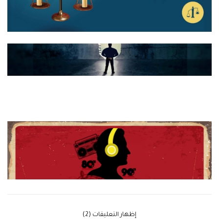
‫إظهار التعليقات (2)