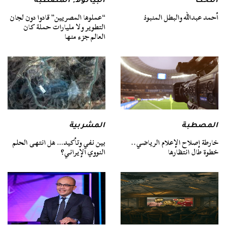
التخت
البيانولا
,
المصطبة
أحمد عبدالله والبطل المنبوذ
“عملوها المصريين” قادوا دون لجان
التطوير ولا مليارات حملة كان
العالم جزء منها
المصطبة
المشربية
خارطة إصلاح الإعلام الرياضي..
بين نفي وتأكيد… هل انتهى الحلم
خطوة طال انتظارها
النووي الإيراني؟