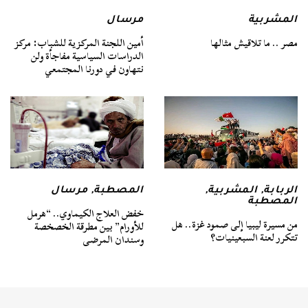
المشربية
مرسال
مصر .. ما تلاقيش مثالها
أمين اللجنة المركزية للشباب: مركز
الدراسات السياسية مفاجأة ولن
نتهاون في دورنا المجتمعي
الربابة
,
المشربية
,
المصطبة
,
مرسال
المصطبة
خفض العلاج الكيماوي.. “هرمل
من مسيرة ليبيا إلى صمود غزة.. هل
للأورام” بين مطرقة الخصخصة
تتكرر لعنة السبعينيات؟
وسندان المرضى