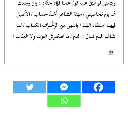
ويتمنى لو طُبّقَ عليه قول عمنا فؤاد حدّاد : وان رجعت
ف يوم تحاسبني / مهنة الشـاعر أشـدْ حساب / الأصيل
فيهــا اسـتفاد الهَـمْ / وانتهى من الزُخْــرُف الكداب / لما
شـاف الدم قـــال : الدم / ما افتكـرش التوت ولا العِنّاب !