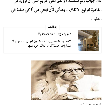
لك جواب ولم تستلمه ! واتفق معي كريم على أن أزوره في
القاهرة لتوقيع الاتفاق ، وهنأني لأن ابنتي هي أذكى طفلة في
الدنيا .
إقرأ أيضا
البيانولا
,
المصطبة
“عملوها المصريين” قادوا دون لجان التطوير ولا
مليارات حملة كان العالم جزء منها
المخرج محمد كريم