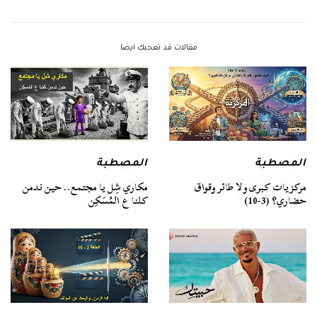
مقالات قد تعجبك ايضا
المصطبة
المصطبة
مركزيات كبرى ولا طائر وقواق
مكاري شِل يا مجتمع.. حين ندمن
حضاري؟ (3-10)
كلنا ع المُسَكِن