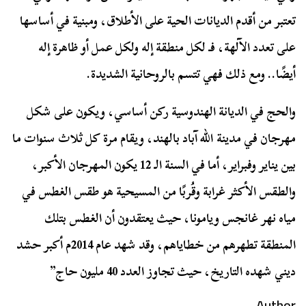
تعتبر من أقدم الديانات الحية على الأطلاق، ومبنية في أساسها
على تعدد الآلهة، فـ لكل منطقة إله ولكل عمل أو ظاهرة إله
أيضًا.. ومع ذلك فهي تتسم بالروحانية الشديدة.
والحج في الديانة الهندوسية ركن أساسي، ويكون على شكل
مهرجان في مدينة الله آباد بالهند، ويقام مرة كل ثلاث سنوات ما
بين يناير وفبراير، أما في السنة الـ 12 يكون المهرجان الأكبر،
والطقس الأكثر غرابة وقُربًا من المسيحية هو طقس الغطس في
مياه نهر غانجس ويامونا، حيث يعتقدون أن الغطس بتلك
المنطقة تطهرهم من خطاياهم، وقد شهد عام 2014م أكبر حشد
ديني شهده التاريخ، حيث تجاوز العدد 40 مليون حاج”
Author