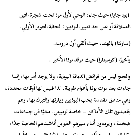
(بود جايا) حيث جاءه الوحي لأول مرة تحت شجرة التين
العملاقة أو على حد تعبير البوذيين: لحظة التنوير الأولي.
(سارنثا) بالهند، حيث ألقي أول دروسه.
وأخيرًا (كوسينارا) حيث مرقد بوذا الأخير..
والحج ليس من فرائض الديانة البوذية، ولا يوجد أمر بها، إنما
جاءت بعد موت بوذا بأعوام طويلة، لذا فليس لها أوقات محددة،
وهي مناطق مقدسة يحب البوذيين زيارتها والتبرك بها، وهم
يقصدون تلك الأماكن – خاصة لومبيني- مشيًا في جماعات
ضخمة، ويرددون أثناء سيرهم الطويل أناشيدهم الخاصة جدًا،