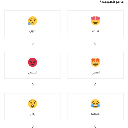
ما هو انطباعك؟
أحببته
أحزنني
0
0
أعجبني
أغضبني
0
0
هاهاها
واااو
0
0