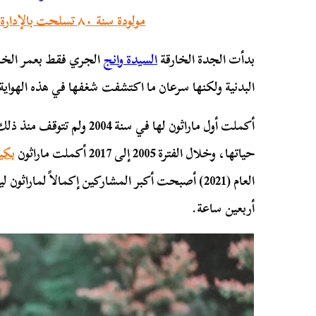
مولودة سنة ٨٠ تسلحت بالإدارة وغلبت العضلات
بدأت الجدة الخارقة
السيدة وانج
الجري فقط بعمر الخم
البدنية ولكنها سرعان ما اكتشفت شغفها في هذه الهواية
أكملت أول ماراثون لها في سنة 
حياتها، وخلال الفترة 2005 إلى 2017 أكملت ماراثون
بكي
أربعين ساعة.