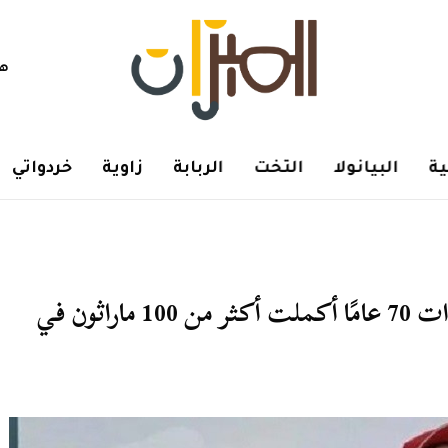
هم
ة
البيانولا
التخت
الربابة
زاوية
خردواتي
الجدة الخارقة .. قصة متقاعدة صينية ذات 70 عامًا أكملت أكثر من 100 ماراثون في