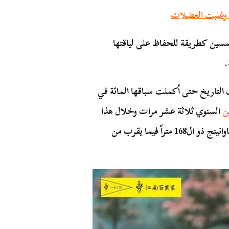
سين كطريقة للحفاظ على لياقتها
.
2004 ولم تتوقف منذ ذلك التاريخ حتى أكملت سباقها المائة في
ن
السنوي ثلاثة عشر مرات وخلال هذا
العام (2021) أصبحت أكبر المشاركين إكمالاً لماراثون لياوانينج ذو ال168 متراً فيما يقرب من