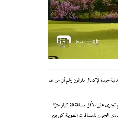
ا أن تبقى في حالة بدنية جيدة لإكمال ماراثون رغم أن من هم
وفقاً لوكالة الأنباء الصينية “سينا”، فإن السيدة وانج لانج تجري على الأقل مسافة 20 كيلو مترًا
دي الجري للمسافات الطويلة كل يوم