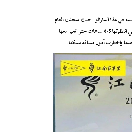
افسة في هذا الماراثون حيث سجلت العام
الماضي لتجري مسافة 110 متراً مع صديقتها المفضلة التي انتظرتها 5-6 ساعات حتى تعبر معها
حدها واختارت أطول مسافة ممكنة.