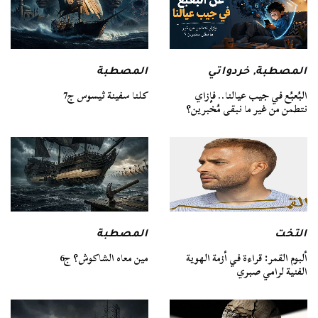
المصطبة
المصطبة
,
خردواتي
كلنا سفينة ثيسوس ج7
البُعبُع في جيب عيالنا.. فإزاي
نتطمن من غير ما نبقى مُخبرين؟
التخت
المصطبة
ألبوم القمر: قراءة في أزمة الهوية
مين معاه الشاكوش؟ ج6
الفنية لرامي صبري