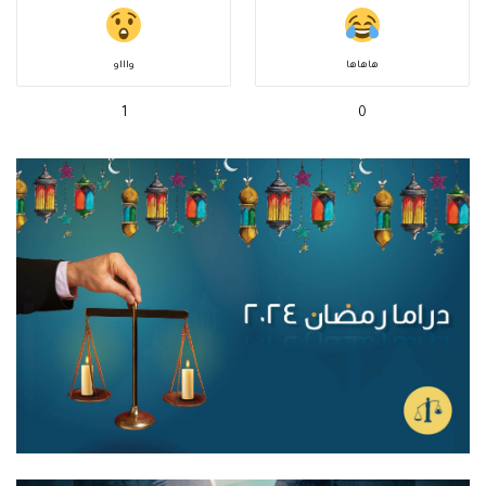
هاهاها
واااو
1
0