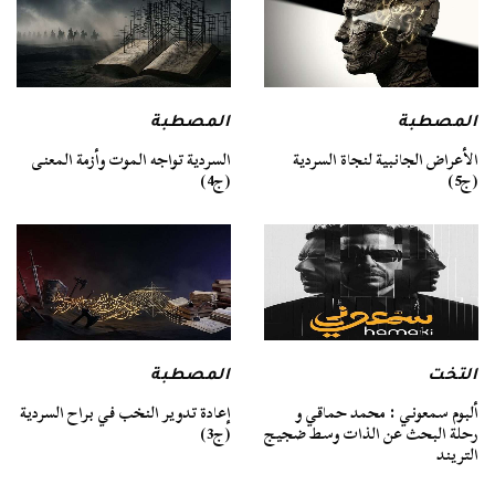
المصطبة
المصطبة
السردية تواجه الموت وأزمة المعنى
الأعراض الجانبية لنجاة السردية
(ج4)
(ج5)
التخت
المصطبة
ألبوم سمعوني : محمد حماقي و
إعادة تدوير النخب في براح السردية
رحلة البحث عن الذات وسط ضجيج
(ج3)
التريند