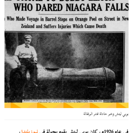
بوبي ليتش وخبر حادثة قشر البرتقالة
في عام 1926م، كان بوبي ليتش يقوم بجولة في
نيوزيلندا
،