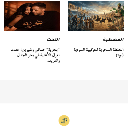
المصطبة
التخت
الخلطة السحرية للتركيبة السردية
“بحرية” حماقي وشيرين: عندما
(ج2)
تغرق الأغنية في بحر الجدل
والتريند