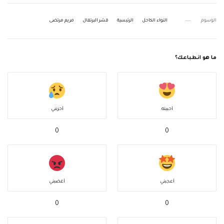
الوسوم
التواء الكاحل
الرئيسية
قشر البرتقال
مريم مرتضى
ما هو انطباعك؟
أحببته
أحزنني
0
0
أعجبني
أغضبني
0
0