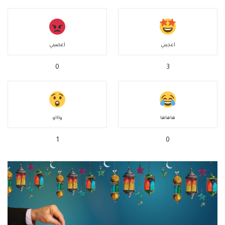
أعجبني
أغضبني
0
3
هاهاها
واااو
1
0