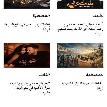
التخت
المصطبة
ألبوم سمعوني : محمد حماقي و
إعادة تدوير النخب في براح السردية
رحلة البحث عن الذات وسط ضجيج
(ج3)
التريند
المصطبة
التخت
الخلطة السحرية للتركيبة السردية
“بحرية” حماقي وشيرين: عندما
(ج2)
تغرق الأغنية في بحر الجدل
والتريند