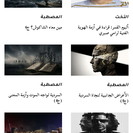
التخت
المصطبة
ألبوم القمر: قراءة في أزمة الهوية
مين معاه الشاكوش؟ ج6
الفنية لرامي صبري
المصطبة
المصطبة
السردية تواجه الموت وأزمة المعنى
الأعراض الجانبية لنجاة السردية
(ج4)
(ج5)