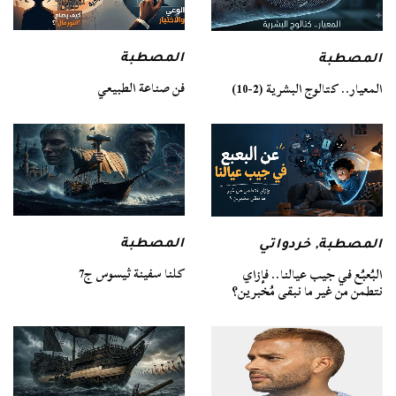
المصطبة
المصطبة
فن صناعة الطبيعي
المعيار.. كتالوج البشرية (2-10)
المصطبة
المصطبة
,
خردواتي
كلنا سفينة ثيسوس ج7
البُعبُع في جيب عيالنا.. فإزاي
نتطمن من غير ما نبقى مُخبرين؟