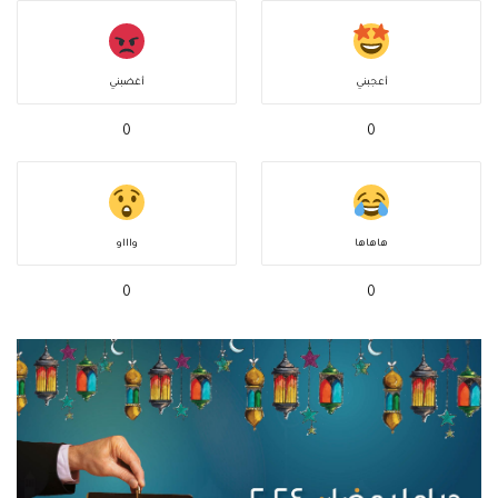
أعجبني
أغضبني
0
0
هاهاها
واااو
0
0