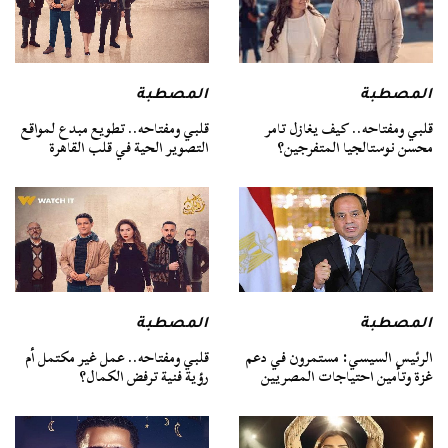
المصطبة
المصطبة
قلبي ومفتاحه.. كيف يغازل تامر
قلبي ومفتاحه.. تطويع مبدع لمواقع
محسن نوستالجيا المتفرجين؟
التصوير الحية في قلب القاهرة
المصطبة
المصطبة
الرئيس السيسي: مستمرون في دعم
قلبي ومفتاحه.. عمل غير مكتمل أم
غزة وتأمين احتياجات المصريين
رؤية فنية ترفض الكمال؟