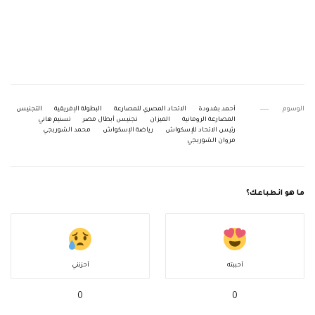
الوسوم
أحمد بغدودة
الاتحاد المصري للمصارعة
البطولة الإفريقية
التجنيس
المصارعة الرومانية
الميزان
تجنيس أبطال مصر
تسنيم هاني
رئيس الاتحاد للإسكواش
رياضة الإسكواش
محمد الشوربجي
مروان الشوربجي
ما هو انطباعك؟
أحببته
أحزنني
0
0