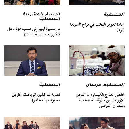
الربابة
,
المشربية
,
المصطبة
المصطبة
إعادة تدوير النخب في براح السردية
من مسيرة ليبيا إلى صمود غزة.. هل
(ج3)
تتكرر لعنة السبعينيات؟
المصطبة
,
مرسال
المصطبة
خفض العلاج الكيماوي.. “هرمل
تعديلات قانون الرياضة.. طريق
للأورام” بين مطرقة الخصخصة
محفوف بالمخاطر!
وسندان المرضى