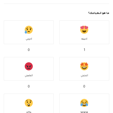
ما هو انطباعك؟
أحببته
أحزنني
0
1
أعجبني
أغضبني
0
0
هاهاها
واااو