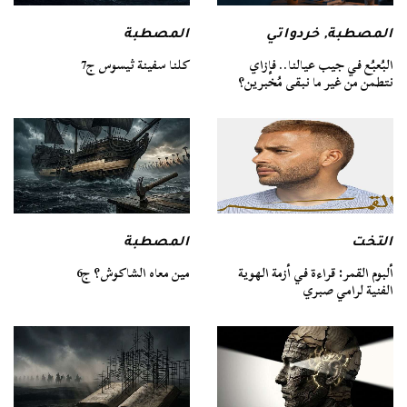
المصطبة
المصطبة
,
خردواتي
كلنا سفينة ثيسوس ج7
البُعبُع في جيب عيالنا.. فإزاي
نتطمن من غير ما نبقى مُخبرين؟
التخت
المصطبة
ألبوم القمر: قراءة في أزمة الهوية
مين معاه الشاكوش؟ ج6
الفنية لرامي صبري