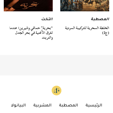
المصطبة
التخت
الخلطة السحرية للتركيبة السردية
“بحرية” حماقي وشيرين: عندما
(ج2)
تغرق الأغنية في بحر الجدل
والتريند
الرئيسية
المصطبة
المشربية
البيانولا