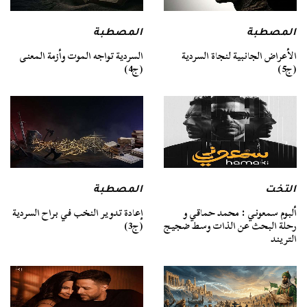
المصطبة
المصطبة
السردية تواجه الموت وأزمة المعنى
الأعراض الجانبية لنجاة السردية
(ج4)
(ج5)
التخت
المصطبة
ألبوم سمعوني : محمد حماقي و
إعادة تدوير النخب في براح السردية
رحلة البحث عن الذات وسط ضجيج
(ج3)
التريند