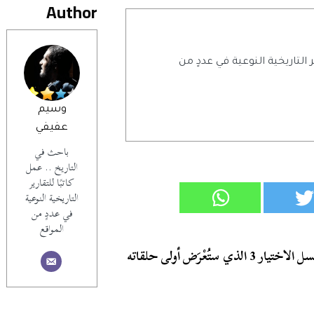
Author
ر التاريخية النوعية في عددٍ من
وسيم
عفيفي
باحث في
التاريخ .. عمل
كاتبًا للتقارير
التاريخية النوعية
في عددٍ من
المواقع
طرحت الشركة المتحدة للخدمات الإعلامية إعلان مسلسل الاختيار 3 الذي ستُعْرَض أولى حلقاته