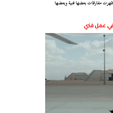
هد البرومو ظهرت مفارقات بعضها فنية وبعضها
 في عمل فني