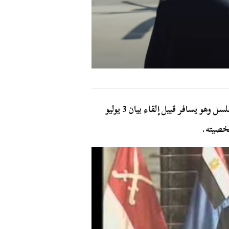
أطلت شخصية شيخ الأزهر أحمد الطيب في برومو المسلسل وهو يسافر قبيل إلقاء بيان 3 يوليو