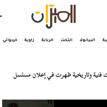
هم
ة
البيانولا
التخت
الربابة
زاوية
خردواتي
ئعة عباس أبرزهم” 10 مفارقات فنية وتاريخية ظهرت في إعلان مسلسل