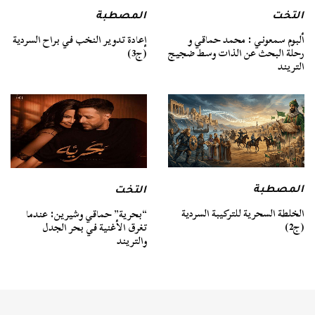
التخت
المصطبة
ألبوم سمعوني : محمد حماقي و
إعادة تدوير النخب في براح السردية
رحلة البحث عن الذات وسط ضجيج
(ج3)
التريند
المصطبة
التخت
الخلطة السحرية للتركيبة السردية
“بحرية” حماقي وشيرين: عندما
(ج2)
تغرق الأغنية في بحر الجدل
والتريند