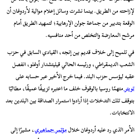
لإزاحته من الطريق. بينما نشرت وسائل إعلام موالية لأردوغان أن
الوقعة بتدبير من جماعة جولن الإرهابية؛ لتمهيد الطريق أمام
مرشح المعارضة والتخلص من أحد منافسيه.
في تلميح إلى خلاف قديم بين إنجه، القيادي السابق في حزب
الشعب الديمقراطي، ورئيسه الحالي قيليتشدار أوغلو، انفصل
عقبه ليؤسس حزب البلد. فيما خرج الأخير عبر حسابه على
تويتر
متهمًا روسيا بالوقوف خلف ما اعتبره تزييفًا عميقًا، مطالبًا
بتوقف تلك التدخلات إذا أرادوا استمرار الصداقة بين البلدين بعد
الانتخابات.
الأمر الذي رد عليه أردوغان خلال
مؤتمر جماهيري
، مشيرًا إلى