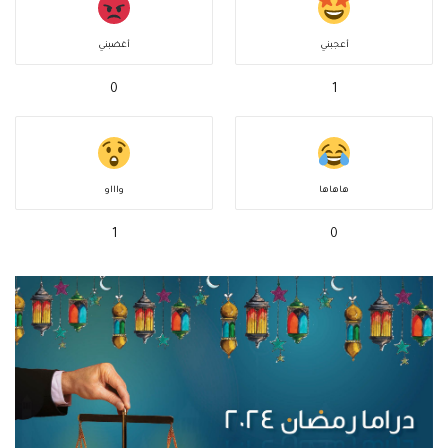
أعجبني
أغضبني
0
1
هاهاها
واااو
1
0