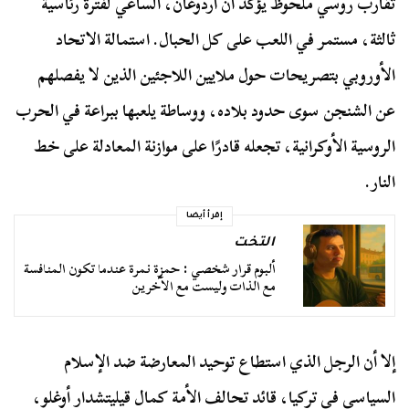
تقارب روسي ملحوظ يؤكد أن أردوغان، الساعي لفترة رئاسية
ثالثة، مستمر في اللعب على كل الحبال. استمالة الاتحاد
الأوروبي بتصريحات حول ملايين اللاجئين الذين لا يفصلهم
عن الشنجن سوى حدود بلاده، ووساطة يلعبها ببراعة في الحرب
الروسية الأوكرانية، تجعله قادرًا على موازنة المعادلة على خط
النار.
إقرأ أيضا
التخت
ألبوم قرار شخصي : حمزة نمرة عندما تكون المنافسة
مع الذات وليست مع الآخرين
إلا أن الرجل الذي استطاع توحيد المعارضة ضد الإسلام
السياسي في تركيا، قائد تحالف الأمة كمال قيليتشدار أوغلو،