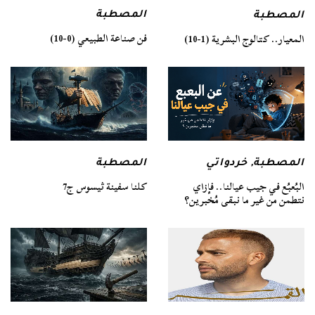
المصطبة
المصطبة
فن صناعة الطبيعي (0-10)
المعيار.. كتالوج البشرية (1-10)
المصطبة
المصطبة
,
خردواتي
كلنا سفينة ثيسوس ج7
البُعبُع في جيب عيالنا.. فإزاي
نتطمن من غير ما نبقى مُخبرين؟