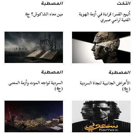
التخت
المصطبة
ألبوم القمر: قراءة في أزمة الهوية
مين معاه الشاكوش؟ ج6
الفنية لرامي صبري
المصطبة
المصطبة
السردية تواجه الموت وأزمة المعنى
الأعراض الجانبية لنجاة السردية
(ج4)
(ج5)