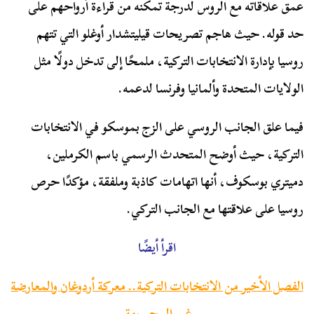
عمق علاقاته مع الروس لدرجة تمكنه من قراءة أرواحهم على
حد قوله. حيث هاجم تصريحات قيليتشدار أوغلو التي تتهم
روسيا بإدارة الانتخابات التركية، ملمحًا إلى تدخل دولًا مثل
الولايات المتحدة وألمانيا وفرنسا لدعمه.
فيما علق الجانب الروسي على الزج بموسكو في الانتخابات
التركية، حيث أوضح المتحدث الرسمي باسم الكرملين،
دميتري بوسكوف، أنها اتهامات كاذبة وملفقة، مؤكدًا حرص
روسيا على علاقتها مع الجانب التركي.
اقرأ أيضًا
الفصل الأخير من الانتخابات التركية.. معركة أردوغان والمعارضة
غير المحسومة