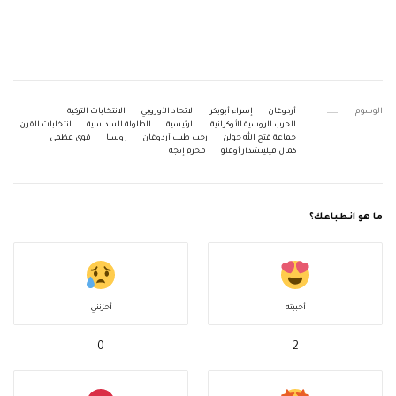
الوسوم
أردوغان
إسراء أبوبكر
الاتحاد الأوروبي
الانتخابات التركية
الحرب الروسية الأوكرانية
الرئيسية
الطاولة السداسية
انتخابات القرن
جماعة فتح الله جولن
رجب طيب أردوغان
روسيا
قوى عظمى
كمال قيليتشدار أوغلو
محرم إنجه
ما هو انطباعك؟
أحببته
أحزنني
0
2