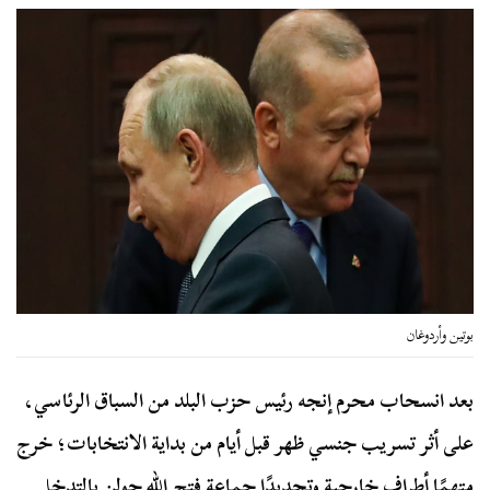
بوتين وأردوغان
بعد انسحاب محرم إنجه رئيس حزب البلد من السباق الرئاسي،
على أثر تسريب جنسي ظهر قبل أيام من بداية الانتخابات؛ خرج
متهمًا أطراف خارجية وتحديدًا جماعة فتح الله جولن بالتدخل