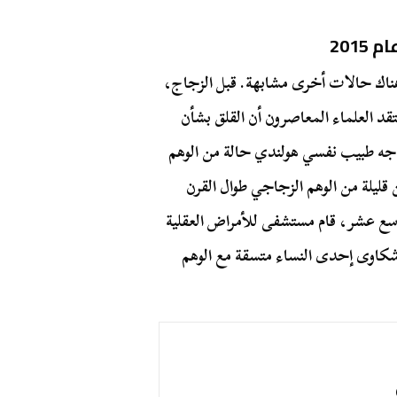
201
هناك حالات أخرى مشابهة. قبل الزجاج،
قد العلماء المعاصرون أن القلق بشأن
لتكنولوجيا قد يكون عاملاً أيضًا. في عام 2015، واجه طبيب نفسي هولندي حالة من الوهم
يلة من الوهم الزجاجي طوال القرن
اسع عشر، قام مستشفى للأمراض العقلية
خ أعراض 300 مريضة. كانت شكاوى إحدى النساء متسقة مع الوهم