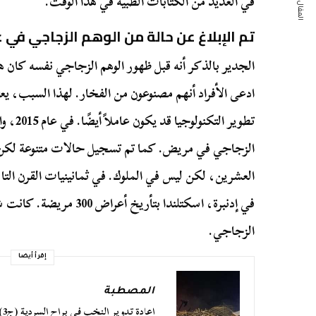
المقال التالي
في العديد من الكتابات الطبية في هذا الوقت.
تم الإبلاغ عن حالة من الوهم الزجاجي في عام 5
الجدير بالذكر أنه قبل ظهور الوهم الزجاجي نفسه كان 
ادعى الأفراد أنهم مصنوعون من الفخار. لهذا السبب، يعت
تطوير ا
الزجاجي في مريض. كما تم تسجيل حالات متنوعة لكن قل
العشرين، لكن ليس في الملوك. في ثمانينيات القرن الت
في إدنبرة، اسكتلندا بتأري
الزجاجي.
إقرأ أيضا
المصطبة
إعادة تدوير النخب في براح السردية (ج3)