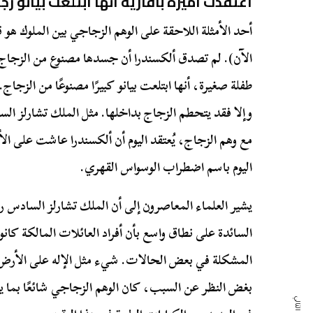
اعتقدت أميرة بافارية أنها ابتلعت بيانو زج
أحد الأمثلة اللاحقة على الوهم الزجاجي بين الملوك هو قص
الآن). لم تصدق ألكسندرا أن جسدها مصنوع من الزجاج
طفلة صغيرة، أنها ابتلعت بيانو كبيرًا مصنوعًا من الزجاج
وإلا فقد يتحطم الزجاج بداخلها. مثل الملك تشارلز 
مع وهم الزجاج، يُعتقد اليوم أن ألكسندرا عاشت على ا
اليوم باسم اضطراب الوسواس القهري.
يشير العلماء المعاصرون إلى أن الملك تشارلز السادس ر
السائدة على نطاق واسع بأن أفراد العائلات المالكة كانوا 
المشكلة في بعض الحالات. شيء مثل الإله على الأرض لي
بغض النظر عن السبب، كان الوهم الزجاجي شائعًا بما 