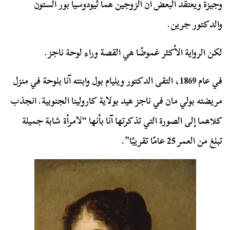
وجيزة ويعتقد البعض أن الزوجين هما ثيودوسيا بور ألستون
والدكتور جرين.
لكن الرواية الأكثر غموضًا هي القصة وراء لوحة ناجز.
في عام 1869، التقى الدكتور ويليام بول وابنته آنا بلوحة في منزل
مريضته بولي مان في ناجز هيد بولاية كارولينا الجنوبية. انجذب
كلاهما إلى الصورة التي تذكرتها آنا بأنها “لامرأة شابة جميلة
تبلغ من العمر 25 عامًا تقريبًا”.