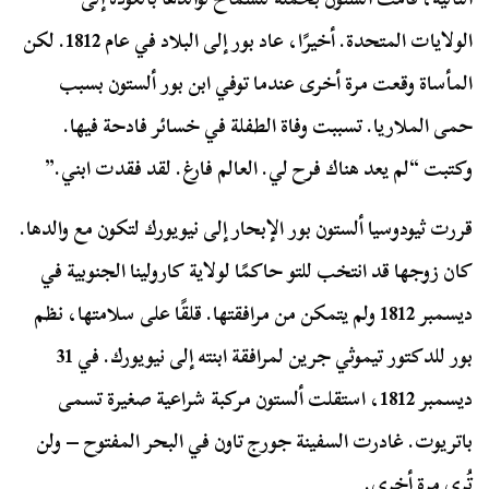
الولايات المتحدة. أخيرًا، عاد بور إلى البلاد في عام 1812. لكن
المأساة وقعت مرة أخرى عندما توفي ابن بور ألستون بسبب
حمى الملاريا. تسببت وفاة الطفلة في خسائر فادحة فيها.
وكتبت “لم يعد هناك فرح لي. العالم فارغ. لقد فقدت ابني.”
قررت ثيودوسيا ألستون بور الإبحار إلى نيويورك لتكون مع والدها.
كان زوجها قد انتخب للتو حاكمًا لولاية كارولينا الجنوبية في
ديسمبر 1812 ولم يتمكن من مرافقتها. قلقًا على سلامتها، نظم
بور للدكتور تيموثي جرين لمرافقة ابنته إلى نيويورك. في 31
ديسمبر 1812، استقلت ألستون مركبة شراعية صغيرة تسمى
باتريوت. غادرت السفينة جورج تاون في البحر المفتوح – ولن
تُرى مرة أخرى.