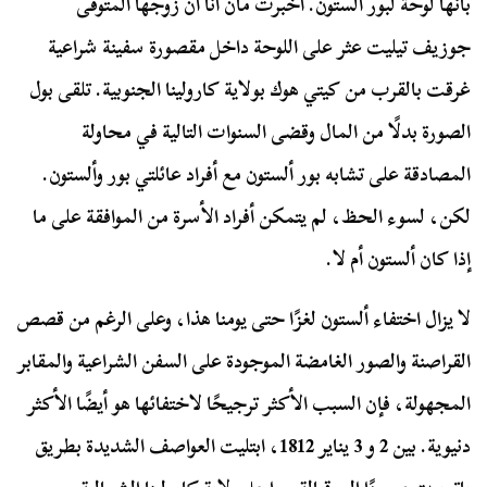
بأنها لوحة لبور ألستون. أخبرت مان آنا أن زوجها المتوفى
جوزيف تيليت عثر على اللوحة داخل مقصورة سفينة شراعية
غرقت بالقرب من كيتي هوك بولاية كارولينا الجنوبية. تلقى بول
الصورة بدلًا من المال وقضى السنوات التالية في محاولة
المصادقة على تشابه بور ألستون مع أفراد عائلتي بور وألستون.
لكن، لسوء الحظ، لم يتمكن أفراد الأسرة من الموافقة على ما
إذا كان ألستون أم لا.
لا يزال اختفاء ألستون لغزًا حتى يومنا هذا، وعلى الرغم من قصص
القراصنة والصور الغامضة الموجودة على السفن الشراعية والمقابر
المجهولة، فإن السبب الأكثر ترجيحًا لاختفائها هو أيضًا الأكثر
دنيوية. بين 2 و 3 يناير 1812، ابتليت العواصف الشديدة بطريق