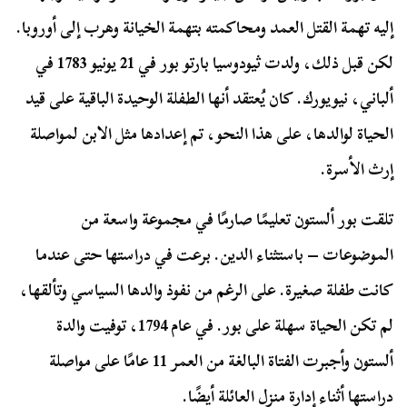
إليه تهمة القتل العمد ومحاكمته بتهمة الخيانة وهرب إلى أوروبا.
لكن قبل ذلك، ولدت ثيودوسيا بارتو بور في 21 يونيو 1783 في
ألباني، نيويورك. كان يُعتقد أنها الطفلة الوحيدة الباقية على قيد
الحياة لوالدها، على هذا النحو، تم إعدادها مثل الابن لمواصلة
إرث الأسرة.
تلقت بور ألستون تعليمًا صارمًا في مجموعة واسعة من
الموضوعات – باستثناء الدين. برعت في دراستها حتى عندما
كانت طفلة صغيرة. على الرغم من نفوذ والدها السياسي وتألقها،
لم تكن الحياة سهلة على بور. في عام 1794، توفيت والدة
ألستون وأجبرت الفتاة البالغة من العمر 11 عامًا على مواصلة
دراستها أثناء إدارة منزل العائلة أيضًا.