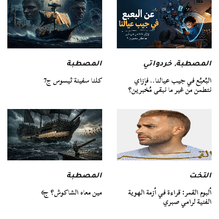
المصطبة
المصطبة
,
خردواتي
كلنا سفينة ثيسوس ج7
البُعبُع في جيب عيالنا.. فإزاي
نتطمن من غير ما نبقى مُخبرين؟
التخت
المصطبة
ألبوم القمر: قراءة في أزمة الهوية
مين معاه الشاكوش؟ ج6
الفنية لرامي صبري