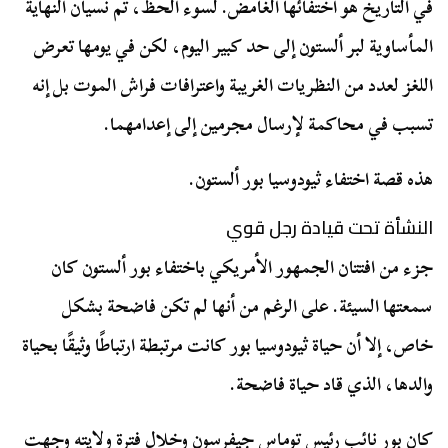
في التاريخ هو اختفائها الغامض. لسوء الحظ، تم نسيان النهاية
المأساوية لبر ألستون إلى حد كبير اليوم، لكن في يومها تعرض
اللغز لعدد من النظريات الغريبة واعترافات فراش الموت بل إنه
تسبب في محاكمة لإرسال مجرمين إلى إعدامهما.
هذه قصة اختفاء ثيودوسيا بور ألستون.
النشأة تحت قيادة رجل قوي
جزء من افتتان الجمهور الأمريكي باختفاء بور ألستون كان
سمعتها السيئة. على الرغم من أنها لم تكن فاضحة بشكل
خاص، إلا أن حياة ثيودوسيا بور كانت مرتبطة ارتباطًا وثيقًا بحياة
والدها، الذي قاد حياة فاضحة.
كان بور نائب رئيس توماس جيفرسون وخلال فترة ولايته وجهت