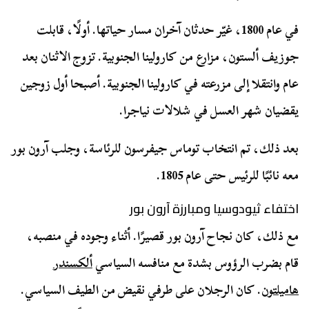
في عام 1800، غيّر حدثان آخران مسار حياتها. أولًا، قابلت
جوزيف ألستون، مزارع من كارولينا الجنوبية. تزوج الاثنان بعد
عام وانتقلا إلى مزرعته في كارولينا الجنوبية. أصبحا أول زوجين
يقضيان شهر العسل في شلالات نياجرا.
بعد ذلك، تم انتخاب توماس جيفرسون للرئاسة، وجلب آرون بور
معه نائبًا للرئيس حتى عام 1805.
اختفاء ثيودوسيا ومبارزة آرون بور
مع ذلك، كان نجاح آرون بور قصيرًا. أثناء وجوده في منصبه،
قام بضرب الرؤوس بشدة مع منافسه السياسي
ألكسندر
هاميلتون
. كان الرجلان على طرفي نقيض من الطيف السياسي.