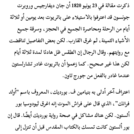
ذكرت مقالة في 23 يونيو 1820 أن جان ديفارجيس وروبرت
جونسون قد اعترفوا بالاستيلاء على باتريوت بعد يومين أو ثلاثة
أيام من الرحلة ومحاصرة الجميع في الحجز، وسرقة جميع
الأشياء الثمينة، ثم غرق القارب. لكن بعض التفاصيل تناقضت
مع روايتهم. وقال الرجال إن الطقس ظل هادئا لمدة ثلاثة أيام
لكن هذا غير صحيح. كما زعموا أن باتريوت غادر تشارلستون
عندما غادر بالفعل من جورج تاون.
اعتراف آخر أدلى به بنيامين ف. بورديك، المعروف باسم “أولد
فرانك”، الذي قال على فراش الموت إنه اغرق ثيودوسيا بور
ألستون. لكن هناك مشاكل في صحة رواية بورديك أيضًا. قال إن
بور ألستون كانت تمسك بالكتاب المقدس قبل أن تنزل إلى