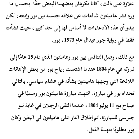
علاوة على ذلك، كانا يكرهان بعضهما البعض حقًا. بحسب ما
ورد نشر هاميلتون شائعات عن علاقة جنسية بين بور وابنته، لكن
يبدو أن هذه الادعاءات لا أساس لها إلى حد كبير، حيث نشأت
فقط في رواية جور فيدال عام 1973، بور.
مع ذلك، وصل التنافس بين بور وهاملتون الذي دام 15 عامًا إلى
ذروته في عام 1804 عندما اشتعلت رياح بور من بعض الإهانات
اللاذعة التي وجهها هاميلتون بشأنه في عشاء سياسي. بالتالي
تحداه بور في مبارزة. انتهت مبارزة هاميلتون بور رسميًا في
صباح يوم 11 يوليو 1804، عندما التقى الرجلان في غابة نيو
جيرسي للمبارزة. تم إطلاق النار على هاميلتون في البطن وكان
بور مطلوبًا بتهمة القتل.