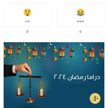
هاهاها
واااو
0
0