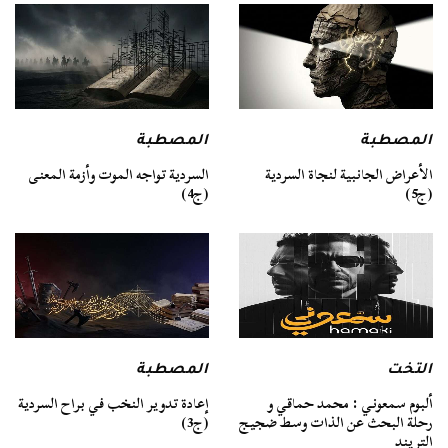
المصطبة
المصطبة
السردية تواجه الموت وأزمة المعنى
الأعراض الجانبية لنجاة السردية
(ج4)
(ج5)
التخت
المصطبة
ألبوم سمعوني : محمد حماقي و
إعادة تدوير النخب في براح السردية
رحلة البحث عن الذات وسط ضجيج
(ج3)
التريند