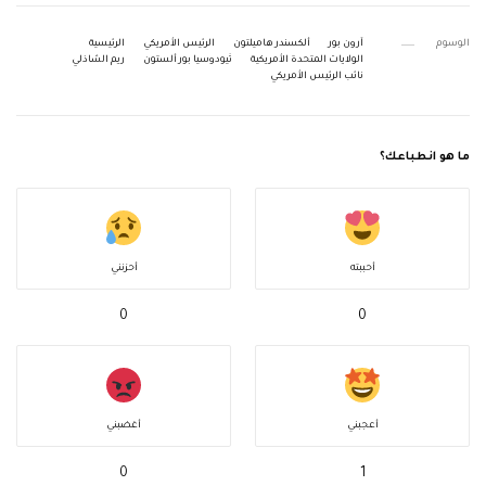
الوسوم
آرون بور
ألكسندر هاميلتون
الرئيس الأمريكي
الرئيسية
الولايات المتحدة الأمريكية
ثيودوسيا بور ألستون
ريم الشاذلي
نائب الرئيس الأمريكي
ما هو انطباعك؟
أحببته
أحزنني
0
0
أعجبني
أغضبني
0
1