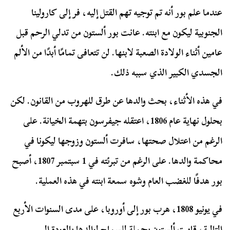
عندما علم بور أنه تم توجيه تهم القتل إليه، فر إلى كارولينا
الجنوبية ليكون مع ابنته. عانت بور ألستون من تدلي الرحم قبل
عامين أثناء الولادة الصعبة لابنها. لن تتعافى تمامًا أبدًا من الألم
الجسدي الكبير الذي سببه ذلك.
في هذه الأثناء، بحث والدها عن طرق للهروب من القانون. لكن
بحلول نهاية عام 1806، اعتقله جيفرسون بتهمة الخيانة. على
الرغم من اعتلال صحتها، سافرت ألستون وزوجها ليكونا في
محاكمة والدها. على الرغم من تبرئته في 1 سبتمبر 1807، أصبح
بور هدفًا للغضب العام وشوه سمعة ابنته في هذه العملية.
في يونيو 1808، هرب بور إلى أوروبا، على مدى السنوات الأربع
التالية، قامت ألستون بحملة للسماح لوالدها بالعودة إلى