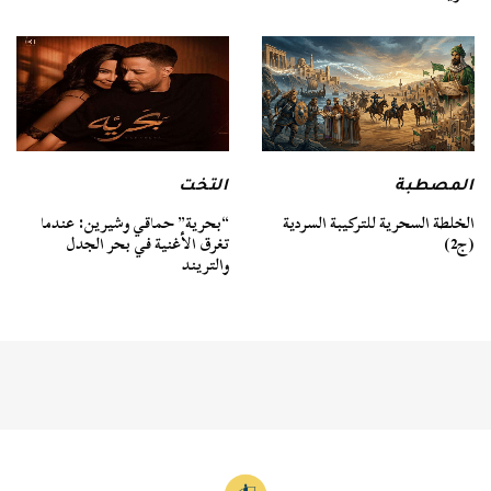
المصطبة
التخت
الخلطة السحرية للتركيبة السردية
“بحرية” حماقي وشيرين: عندما
(ج2)
تغرق الأغنية في بحر الجدل
والتريند