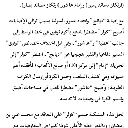
(ارتكاز مساند يمين) وإمام عاشور (ارتكاز مساند يسار).
مع إصابة “ديانج” وابتعاد عمرو السولية بسبب توالي الإصابات
أصبح “كولر” مضطرا للدفع بأكرم توفيق في خط الوسط إلى
جانب “عطية” و”عاشور”، وفي ظل اختلاف خصائص “توفيق”
المميز دفاعيا والفقير هجوميا عن “ديانج”، اضطر “كولر” إلى
تحريك “إمام” إلى مركز (10) أو صانع الألعاب؛ فأفقده أهم
مميزاته وهي كشف الملعب وحمل الكرة أو إرسال الكرات
الطويلة، وأصبح “عاشور” مضطرا للعب في مساحات أضيق
وتسلم الكرة في وضعيات لا تناسبه.
لحل هذه المشكلة صمم “كولر” على التعاقد مع محمد علي بن
رمضان، وبالفعل قطع الأهلي شوطا كبيرا في المفاوضات مع