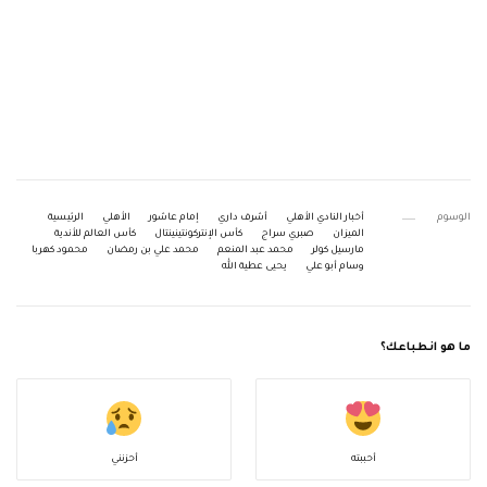
الوسوم
أخبار النادي الأهلي
أشرف داري
إمام عاشور
الأهلي
الرئيسية
الميزان
صبري سراج
كأس الإنتركونتينينتال
كأس العالم للأندية
مارسيل كولر
محمد عبد المنعم
محمد علي بن رمضان
محمود كهربا
وسام أبو علي
يحيى عطية الله
ما هو انطباعك؟
أحببته
أحزنني