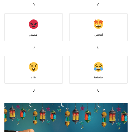
0
0
أعجبني
أغضبني
0
0
هاهاها
واااو
0
0