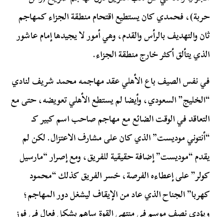
حربة)، فحمدي كان يستطيع اقتحام منطقة الجزاء كمهاجم
ثان والتهديف بالرأس والقدم، وهي أمور لا يجيدها إمام عاشور
الذي يتألق أكثر خارج منطقة الجزاء.
في نفس الصيف باع الأهلي عقد مهاجمه محمد شريف لنادي
“الخليج” السعودي، وأيضا لم يستطع الأهلي تعويضه، حتى مع
التعاقد في الوقت الضائع مع مهاجم صاحب اسم كبير كـ
“أنتوني موديست” الذي كان على مشارف الاعتزال. لكن لم
يقدم “موديست” إضافة حقيقية للفريق، ومع إصرار “مارسيل
كولر” على إعطاءه الفرصة، خسر الفريق كذلك “محمود
كهربا” الجناح الذي عاد من الإيقاف ليشغل دور المهاجم؛
ويؤدي نصف موسم في منتهى القوة ساهم بشكل فعال في فوز