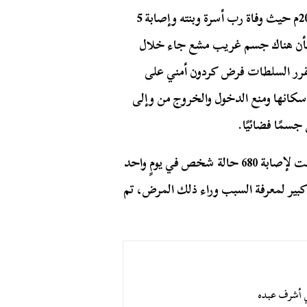
لعل أطرف هذه الأمراض كان ما نُشِر في 27 يونيو عام 2000م حيث وفاة رب أسرة وبنته وإصابة 5
 بأن هناك جسم غريب مشع جاء خلال
تقرر السلطات فرض كردون أمني على
مركز قليوب، وفحص 900 نسمة من سكانها ومنع الدخول والخروج من وإلى
جسمًا فضائيًا.
وفي سنة 2017م اجتاحت مدينة القصير حالة مرضية وصلت لإصابة 680 حالة شخص في يومٍ واحد
يومًا، وثار حينها لغط كبير لمعرفة السبب وراء ذلك المرض، تم
قي أشرف عبده