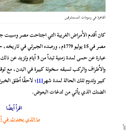
القاهرة في رسومات المستشرقين
كان أقدم الأمراض الغريبة التي اجتاحت مصر وسببت جد
مصر في 15 يوليو 1779م، ورصده الجبرتي ف
عبارة عن حمى لمدة زمنية تبدأ
والأطراف والركب تسبقه سخونة كبيرة في البدن، مع ت
كبير وتدوم تلك الحالة لمدة شهر
[1]
؛ لاحقًا أطلق الخب
الضنك الذي يأتي من لدغات البعوض.
اقرأ أيضًا
ما الذي يحدث في أس