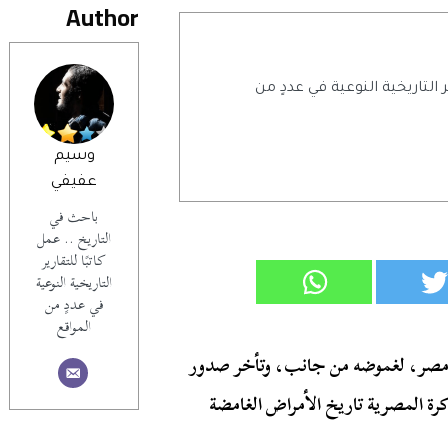
Author
ر التاريخية النوعية في عددٍ من
وسيم
عفيفي
باحث في
التاريخ .. عمل
كاتبًا للتقارير
التاريخية النوعية
في عددٍ من
المواقع
 في مصر، لغموضه من جانب، وتأخر صدور
كرة المصرية تاريخ الأمراض الغامضة