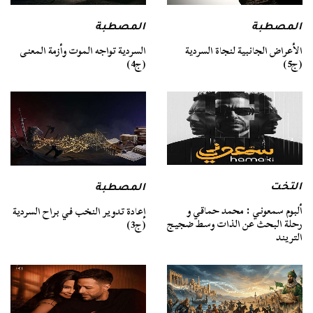
المصطبة
المصطبة
السردية تواجه الموت وأزمة المعنى
الأعراض الجانبية لنجاة السردية
(ج4)
(ج5)
التخت
المصطبة
ألبوم سمعوني : محمد حماقي و
إعادة تدوير النخب في براح السردية
رحلة البحث عن الذات وسط ضجيج
(ج3)
التريند