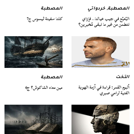
المصطبة
المصطبة
,
خردواتي
كلنا سفينة ثيسوس ج7
البُعبُع في جيب عيالنا.. فإزاي
نتطمن من غير ما نبقى مُخبرين؟
التخت
المصطبة
ألبوم القمر: قراءة في أزمة الهوية
مين معاه الشاكوش؟ ج6
الفنية لرامي صبري