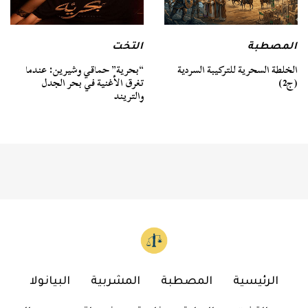
المصطبة
التخت
الخلطة السحرية للتركيبة السردية
“بحرية” حماقي وشيرين: عندما
(ج2)
تغرق الأغنية في بحر الجدل
والتريند
الرئيسية
المصطبة
المشربية
البيانولا