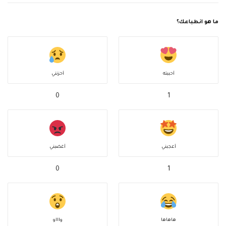
ما هو انطباعك؟
أحببته
أحزنني
0
1
أعجبني
أغضبني
0
1
هاهاها
واااو