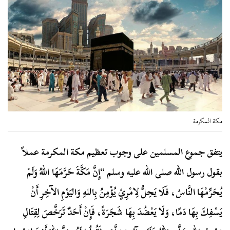
مكة المكرمة
يتفق جموع المسلمين على وجوب تعظيم مكة المكرمة عملاً
بقول رسول الله صلى الله عليه وسلم “إِنَّ مَكَّةَ حَرَّمَهَا اللهُ وَلَمْ
يُحَرِّمْهَا النَّاسُ، فَلَا يَحِلُّ لِامْرِئٍ يُؤْمِنُ بِاللهِ وَاليَوْمِ الآخِرِ أَنْ
يَسْفِكَ بِهَا دَمًا، وَلَا يَعْضُدَ بِهَا شَجَرَةً، فَإِنْ أَحَدٌ تَرَخَّصَ لِقِتَالِ