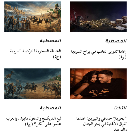
المصطبة
المصطبة
الخلطة السحرية للتركيبة السردية
إعادة تدوير النخب في براح السردية
(ج2)
(ج3)
التخت
المصطبة
“بحرية” حماقي وشيرين: عندما
ليه الفايكنج والمغول دابوا.. والعرب
تغرق الأغنية في بحر الجدل
علّموا على الكل؟ (ج1)
والتريند