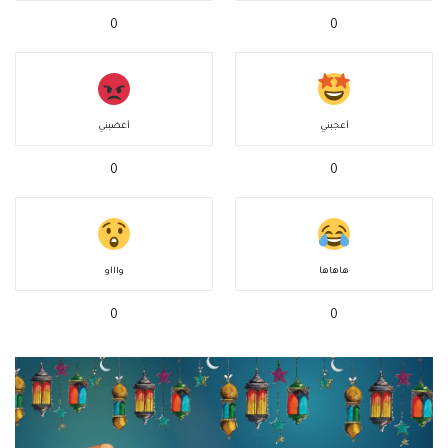
0
0
أعجبني
أغضبني
0
0
هاهاها
واااو
0
0