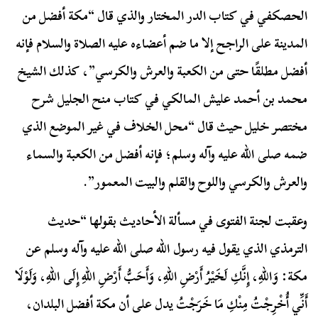
الحصكفي في كتاب الدر المختار والذي قال “مكة أفضل من
المدينة على الراجح إلا ما ضم أعضاءه عليه الصلاة والسلام فإنه
أفضل مطلقًا حتى من الكعبة والعرش والكرسي”، كذلك الشيخ
محمد بن أحمد عليش المالكي في كتاب منح الجليل شرح
مختصر خليل حيث قال “محل الخلاف في غير الموضع الذي
ضمه صلى الله عليه وآله وسلم؛ فإنه أفضل من الكعبة والسماء
والعرش والكرسي واللوح والقلم والبيت المعمور”.
وعقبت لجنة الفتوى في مسألة الأحاديث بقولها “حديث
الترمذي الذي يقول فيه رسول الله صلى الله عليه وآله وسلم عن
مكة: وَاللهِ، إِنَّكِ لَخَيْرُ أَرْضِ اللهِ، وَأَحَبُّ أَرْضِ اللهِ إِلَى اللهِ، وَلَوْلَا
أَنِّي أُخْرِجْتُ مِنْكِ مَا خَرَجْتُ يدل على أن مكة أفضل البلدان،