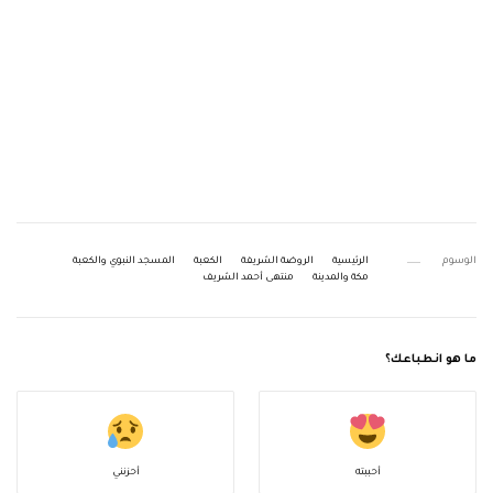
الوسوم
الرئيسية
الروضة الشريفة
الكعبة
المسجد النبوي والكعبة
مكة والمدينة
منتهى أحمد الشريف
ما هو انطباعك؟
أحببته
أحزنني