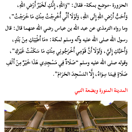
الحزورة -موضع بمكة- فقال: “وَاللهِ، إِنَّكِ لَخَيْرُ أَرْضِ اللهِ،
وَأَحَبُّ أَرْضِ اللهِ إِلَى اللهِ، وَلَوْلَا أَنِّي أُخْرِجْتُ مِنْكِ مَا خَرَجْتُ”،
وما رواه الترمذي عن عبد الله بن عباس رضي الله عنهما قال: قال
رسول الله صلى الله عليه وآله وسلم لمكة: «مَا أَطْيَبَكِ مِنْ بَلَدٍ،
وَأَحَبَّكِ إِلَيَّ، وَلَوْلَا أَنَّ قَوْمِي أَخْرَجُونِي مِنْكِ مَا سَكَنْتُ غَيْرَكِ”،
وقوله صلى الله عليه وسلم “صَلَاةٌ فِي مَسْجِدِي هَذَا خَيْرٌ مِنْ أَلْفِ
صَلَاةٍ فِيمَا سِوَاهُ، إِلَّا المَسْجِدَ الحَرَامَ”.
المدينة المنورة وبضعة النبي