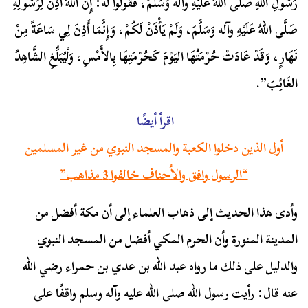
رَسُولِ اللهِ صَلَّى اللهُ عَلَيْهِ وآله وَسَلَّمَ، فَقُولُوا لَهُ: إِنَّ اللهَ أَذِنَ لِرَسُولِهِ
صَلَّى اللهُ عَلَيْهِ وآله وَسَلَّمَ، وَلَمْ يَأْذَنْ لَكُمْ، وَإِنَّمَا أَذِنَ لِي سَاعَةً مِنْ
نَهَارٍ، وَقَدْ عَادَتْ حُرْمَتُهَا اليَوْمَ كَحُرْمَتِهَا بِالأَمْسِ، وَلْيُبَلِّغِ الشَّاهِدُ
الغَائِبَ”.
اقرأ أيضًا
أول الذين دخلوا الكعبة والمسجد النبوي من غير المسلمين
“الرسول وافق والأحناف خالفوا 3 مذاهب”
وأدى هذا الحديث إلى ذهاب العلماء إلى أن مكة أفضل من
المدينة المنورة وأن الحرم المكي أفضل من المسجد النبوي
والدليل على ذلك ما رواه عبد الله بن عدي بن حمراء رضي الله
عنه قال: رأيت رسول الله صلى الله عليه وآله وسلم واقفًا على