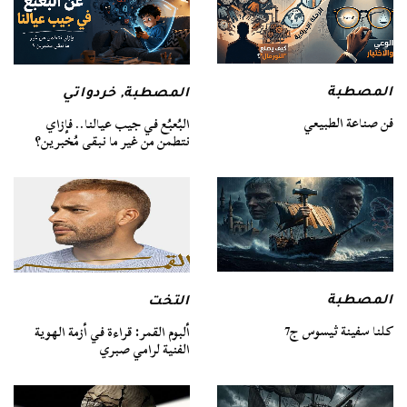
المصطبة
المصطبة
,
خردواتي
فن صناعة الطبيعي
البُعبُع في جيب عيالنا.. فإزاي
نتطمن من غير ما نبقى مُخبرين؟
المصطبة
التخت
كلنا سفينة ثيسوس ج7
ألبوم القمر: قراءة في أزمة الهوية
الفنية لرامي صبري