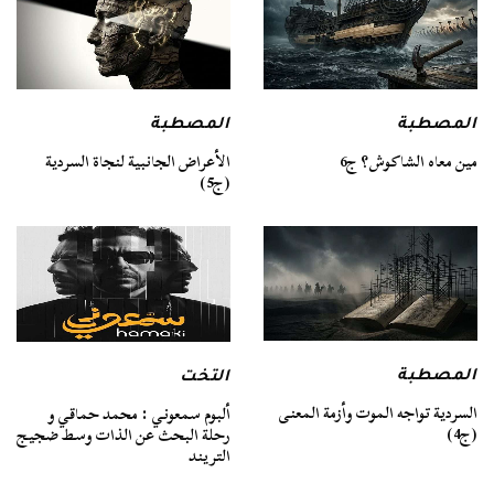
المصطبة
المصطبة
مين معاه الشاكوش؟ ج6
الأعراض الجانبية لنجاة السردية
(ج5)
المصطبة
التخت
السردية تواجه الموت وأزمة المعنى
ألبوم سمعوني : محمد حماقي و
(ج4)
رحلة البحث عن الذات وسط ضجيج
التريند