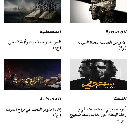
المصطبة
المصطبة
السردية تواجه الموت وأزمة المعنى
الأعراض الجانبية لنجاة السردية
(ج4)
(ج5)
التخت
المصطبة
ألبوم سمعوني : محمد حماقي و
إعادة تدوير النخب في براح السردية
رحلة البحث عن الذات وسط ضجيج
(ج3)
التريند