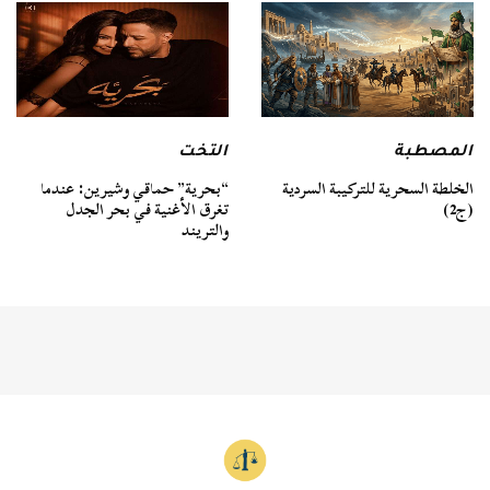
المصطبة
التخت
الخلطة السحرية للتركيبة السردية
“بحرية” حماقي وشيرين: عندما
(ج2)
تغرق الأغنية في بحر الجدل
والتريند