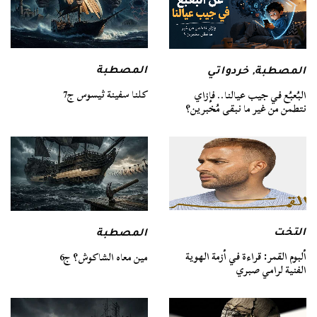
المصطبة
المصطبة
,
خردواتي
كلنا سفينة ثيسوس ج7
البُعبُع في جيب عيالنا.. فإزاي
نتطمن من غير ما نبقى مُخبرين؟
التخت
المصطبة
ألبوم القمر: قراءة في أزمة الهوية
مين معاه الشاكوش؟ ج6
الفنية لرامي صبري