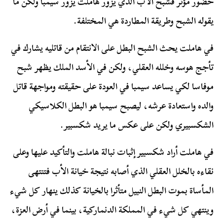
حضور مؤثر فشبح الأب الذي يزور هاملت يزور سيمبا ولكن ما
يقوله الشبح وطريقة المطاردة هي المختلفة.
في هاملت يحث الشبح البطل على الانتقام من قاتليه يشارك في
تأجج هوسه وخلله العقلي، ولكن في الأسد الملك يظهر شبح
موفاسا لكي يساعد سيمبا في العودة على حقيقته ومواجهة قاتل
والده واستعادة عرشه، ليصبح سيمبا هو البطل الكلاسيكي
الشكسبيري ولكن على عكس ما يريد شكسبير.
في هاملت أراد شكسبير إثبات نبالة هاملت والتأكيد عليها وعلى
نقاءه بالخلل العقلي الذي أصابه نتيجة خيانة الأب فتنتهى
المأساة بموت البطل النبيل متأثرا بالخيانة كذلك ينهار كل شيء
وينتهي كل شيء في المملكة الدنماركية، بينما في أرض العزة،