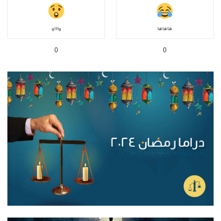
هاهاها
واااو
0
0