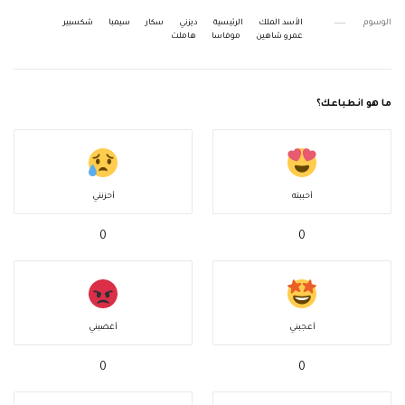
الوسوم
الأسد الملك
الرئيسية
ديزني
سكار
سيمبا
شكسبير
عمرو شاهين
موفاسا
هاملت
ما هو انطباعك؟
أحببته
أحزنني
0
0
أعجبني
أغضبني
0
0