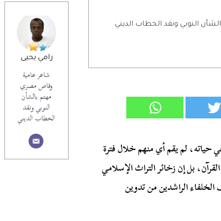
أن النوبي ونقد الخطاب الديني
رامي يحيى
شاعر عامية
وقاص مصري
مهتم بالشأن
النوبي ونقد
الخطاب الديني
ي حياته، لم يقم أي منهم خلال فترة
رآن، بل إن زخائر التراث الإسلامي
 الخلفاء الراشدين من تدوين