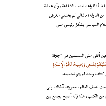
 طبقًا لقواعد تعتمد الشفاهة، وأن عملية
 الدولة؛ بالتالي لم يختفي الغرض
لام السياسي بشكل رئيسي على
ين ألقى على المسلمين في “حِجَة
عَلَيْكُمْ نِعْمَتِي وَرَضِيتُ لَكُمُ الْإِسْلَامَ
ن كتاب واحد لم يتم تجميعه.
كمت نصف العالم المعروف آنذاك.. إلى
ان من الكتب، هذا لإنه أصبح يجمع بين