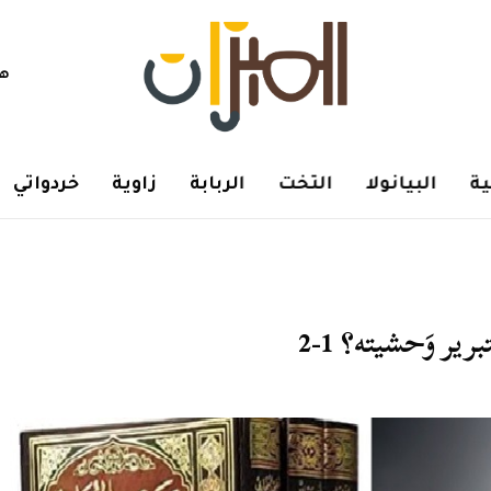
هم
ة
البيانولا
التخت
الربابة
زاوية
خردواتي
ر وَحشيته؟ 1-2