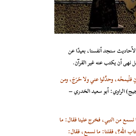
لأحاديث سنجد أنفسنا، بعيدًا عن
ل نهى أن يكتب عنه غير القرآن.
 فلْيمحْه، وحدِّثوا عني ولا حَرَجَ، ومن
يح
) الراوي: أبو سعيد الخدري –
 نسمع من النبي، فخرج علينا فقال: ما
اب الله؟، فقلنا: ما نسمع، فقال: