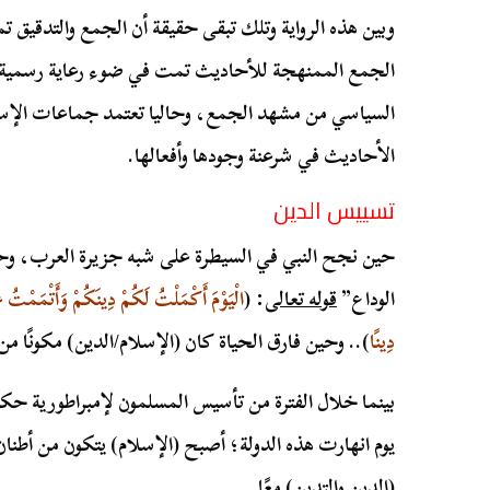
وبين هذه الرواية وتلك تبقى حقيقة أن الجمع والتدقيق تما
الجمع الممنهجة للأحاديث تمت في ضوء رعاية رسمية من
السياسي من مشهد الجمع، وحاليا تعتمد جماعات الإس
الأحاديث في شرعنة وجودها وأفعالها.
تسييس الدين
حين نجح النبي في السيطرة على شبه جزيرة العرب، وح
الوداع”
قوله تعالى
: (
الْيَوْمَ أَكْمَلْتُ لَكُمْ دِينَكُمْ وَأَتْمَمْتُ 
دِينًا
).. وحين فارق الحياة كان (الإسلام/الدين) مكونًا م
بينما خلال الفترة من تأسيس المسلمون لإمبراطورية ح
يوم انهارت هذه الدولة؛ أصبح (الإسلام) يتكون من أطن
(الدين والتدين) معًا.