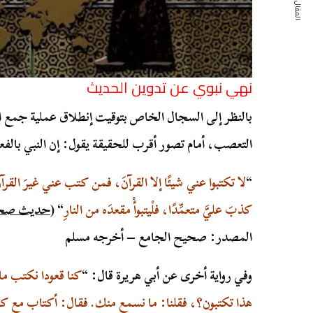
المقال التالي
نهي نبوي عن تدوين الحديث
بالنظر إلى السجال الخاص بتوقيت إنطلاق عملية جمع ا
التعصب، أمام تصور أقرب للحقيقة يقول: إن النبي بالفع
“
لا تكتبوا عني شيئًا إلا القرآنَ، فمن كتب عني غيرَ القرآنِ
كذبَ عليَّ متعمِّدًا، فلْيتبوأْ مقعدَه من النارِ
“
(
حديث صح
المصدر: صحيح الجامع – أخرجه مسلم
وفي رواية أخرى عن أبي هريرة قال:
“
كنا قعودا نكتب ما
هذا تكتبون؟، فقلنا: ما نسمع منك. فقال: أكتاب مع كت