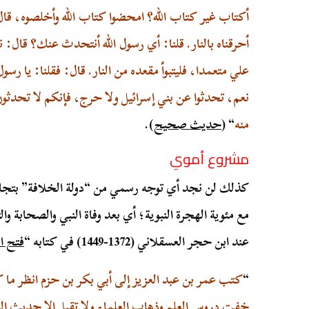
أكتاب غير كتاب الله؟ امحضوا كتاب الله وأخلصوه، قال
أحرقناه بالنار. قلنا: أي رسول الله أنتحدث عنك؟ قال
علي متعمدا، فليتبوأ مقعده من النار. قال: فقلنا: يا رس
نعم، تحدثوا عن بني إسرائيل ولا حرج، فإنكم لا تحدث
منه
“
(
حديث صحيح
).
مشروع أموي
كذلك لن نجد أي توجه رسمي من “دولة الخلافة” بتجاوز 
مع مئوية الهجرة النبوية؛ أي بعد وفاة النبي والصحابة وال
عند ابن حجر العسقلاني (1372-1449) في كتابه “
فتح ا
“
كتب عمر بن عبد العزيز إلى أبي بكر بن حزم انظر ما 
خفت دروس العلم وذهاب العلماء ولا تقبل إلا حديث النب