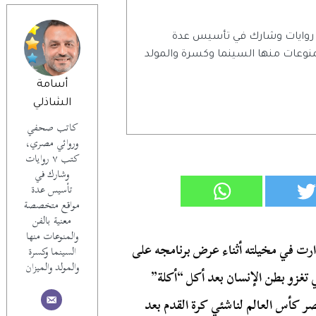
اتب صحفي وروائي مصري، كتب ٧ روايات وشارك في تأسيس عدة
وعات منها السينما وكسرة والمولد
أسامة
الشاذلي
كاتب صحفي
وروائي مصري،
كتب ٧ روايات
وشارك في
تأسيس عدة
مواقع متخصصة
معنية بالفن
والمنوعات منها
دارت في مخيلته أثناء عرض برنامجه على
السينما وكسرة
والمولد والميزان
ي تغزو بطن الإنسان بعد أكل “أكلة”
ر كأس العالم لناشئي كرة القدم بعد