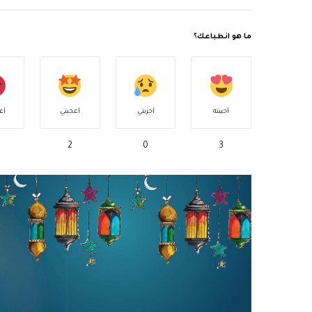
ما هو انطباعك؟
أحببته
أحزنني
أعجبني
أغ
2
0
3