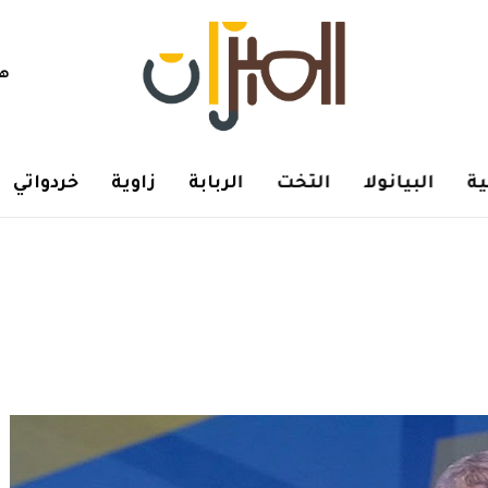
هم
ة
البيانولا
التخت
الربابة
زاوية
خردواتي