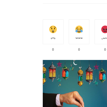
ضبني
هاهاها
واااو
0
0
0