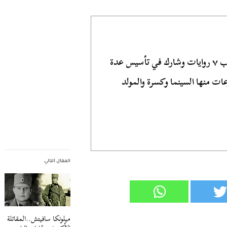
كاتب صحفي وروائي مصري، كتب ٧ روايات وشارك في تأسيس عدة
ات منها السينما وكسرة والمولد
المقال التالي
ميلونكا سافيتش..المقاتلة