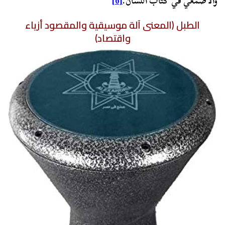
والأصمعي في كتاب اللسان.
[6]
الطبل (المعنى آلة موسيقية والمقصود أزياء
واقتصاد)