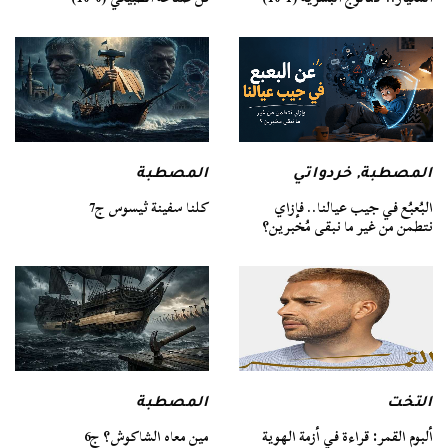
المصطبة
المصطبة
,
خردواتي
كلنا سفينة ثيسوس ج7
البُعبُع في جيب عيالنا.. فإزاي
نتطمن من غير ما نبقى مُخبرين؟
التخت
المصطبة
ألبوم القمر: قراءة في أزمة الهوية
مين معاه الشاكوش؟ ج6