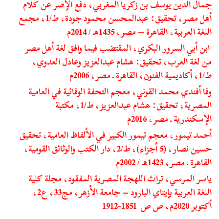
جمال الدين يوسف بن زكريا المغربي، دفع الإصر عن كلام
أهل مصر، تحقيق: عبدالمحسن محمود جودة، ط/1، مجمع
اللغة العربية، القاهرة – مصر، 1435هـ / 2014م
ابن أبي السرور البكري، المقتضب فيما وافق لغة أهل مصر
من لغة العرب، تحقيق: هشام عبدالعزيز وعادل العدوي،
ط/1، أكاديمية الفنون، القاهرة ـ مصر، 2006م
وفا أفندي محمد القوني، معجم التحفة الوفائية في العامية
المصرية، تحقيق: هشام عبدالعزيز، ط/1، مكتبة
الإسكندرية ـ مصر، 2016م
أحمد تيمور، معجم تيمور الكبير في الألفاظ العامية، تحقيق
حسين نصار، (5 أجزاء)، ط/2، دار الكتب والوثائق القومية،
القاهرة ـ مصر، 1423هـ / 2002م
ياسر المرسي، تراث اللهجة المصرية المفقود، مجلة كلية
اللغة العربية بإيتاي البارود – جامعة الأزهر، مج33، ع2،
أكتوبر 2020م، ص ص 1851-1912