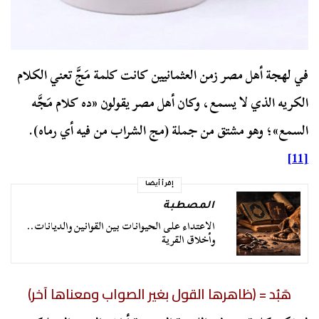
في لهجة أهل مصر زمن العثمانيين كانت كلمة مَجَّ تعني الكلام
الكريه الذي لا يسمع، وكان أهل مصر يقولون «ده كلام مَجَّه
السمع»؛ وهو مشتق من جملة (مج الشراب من فيه أي رماه).
[11]
إقرأ أيضا
المصطبة
الاعتداء على الحيوانات بين القوانين والديانات..
وأخلاق القرية
هَبُد = (ظاهرها القول بغير الصواب ومعناها آخر)