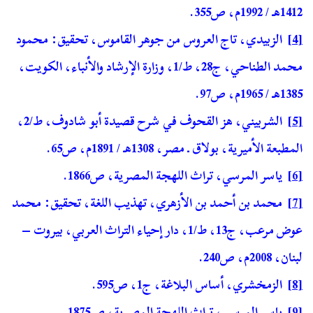
1412هـ / 1992م، ص355.
[4]
الزبيدي، تاج العروس من جوهر القاموس، تحقيق: محمود
محمد الطناحي، ج28، ط/1، وزارة الإرشاد والأنباء، الكويت،
1385هـ / 1965م، ص97.
[5]
الشربيني، هز القحوف في شرح قصيدة أبو شادوف، ط/2،
المطبعة الأميرية، بولاق ـ مصر، 1308هـ / 1891م، ص65.
[6]
ياسر المرسي، تراث اللهجة المصرية، ص1866.
[7]
محمد بن أحمد بن الأزهري، تهذيب اللغة، تحقيق: محمد
عوض مرعب، ج13، ط/1، دار إحياء التراث العربي، بيروت –
لبنان، 2008م، ص240.
[8]
الزمخشري، أساس البلاغة، ج1، ص595.
[9]
ياسر المرسي، تراث اللهجة المصرية، ص1875.