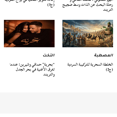
رحلة البحث عن الذات وسط ضجيج
(ج3)
التريند
المصطبة
التخت
الخلطة السحرية للتركيبة السردية
“بحرية” حماقي وشيرين: عندما
(ج2)
تغرق الأغنية في بحر الجدل
والتريند