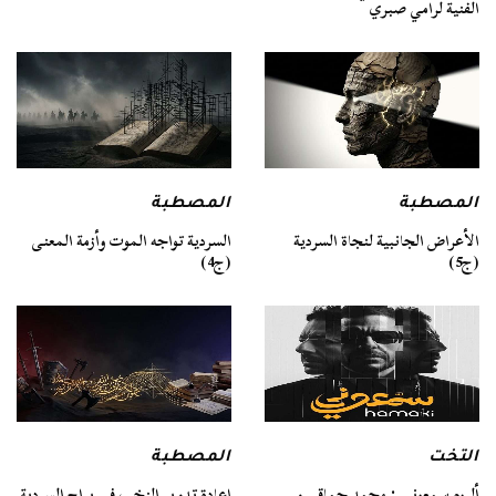
الفنية لرامي صبري
المصطبة
المصطبة
السردية تواجه الموت وأزمة المعنى
الأعراض الجانبية لنجاة السردية
(ج4)
(ج5)
التخت
المصطبة
ألبوم سمعوني : محمد حماقي و
إعادة تدوير النخب في براح السردية