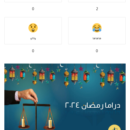
0
2
هاهاها
واااو
0
0