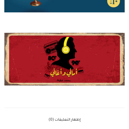
‫إظهار التعليقات (0)