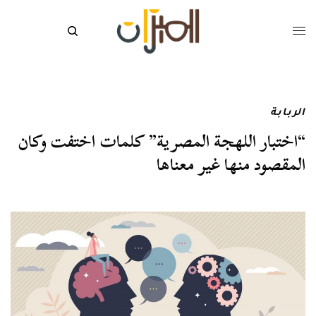
الربابة
“اختبار اللهجة المصرية” كلمات اختفت وكان
المقصود منها غير معناها