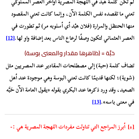
لم تكن كلمة هبد في اللهجة المصرية أواخر العصر المملوكي
تعني ما تقصده نفس الكلمة الآن، وإنما كانت تعني المقصود
منها الحنظل والمرارة (فلان هبُد أي أسلوبه مر) ثم تطورت في
العصر العثماني لتكون وصفًا لرعاع الناس بعد إضافة واو لها.
[12]
حَبَّة = (ظاهرها مقدار والمعنى بوسة)
تضاف كلمة (حبة) إلى مصطلحات المقادير عند المصريين مثل
(شوية)؛ لكنها قديمًا كانت تعني البوسة وهي موجودة عند أهل
الصعيد، وقد ورد ذكرها عند البكري بقوله «يقول العامة الآن حَبَّه
في معنى باسه».
[13]
[*]
أبرز المراجع التي تناولت مفردات اللهجة المصرية هي :-