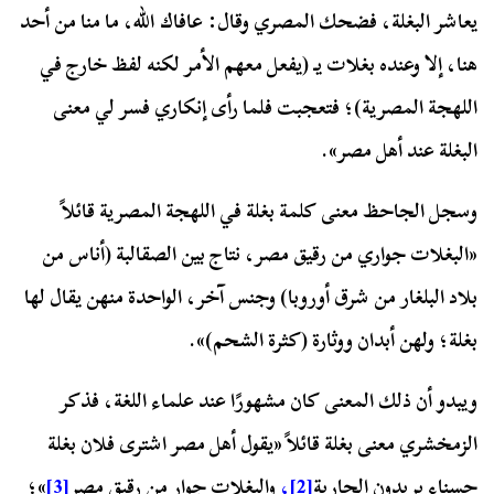
يعاشر البغلة، فضحك المصري وقال: عافاك الله، ما منا من أحد
هنا، إلا وعنده بغلات يـ (يفعل معهم الأمر لكنه لفظ خارج في
اللهجة المصرية)؛ فتعجبت فلما رأى إنكاري فسر لي معنى
البغلة عند أهل مصر».
وسجل الجاحظ معنى كلمة بغلة في اللهجة المصرية قائلاً
«البغلات جواري من رقيق مصر، نتاج بين الصقالبة (أناس من
بلاد البلغار من شرق أوروبا) وجنس آخر، الواحدة منهن يقال لها
بغلة؛ ولهن أبدان ووثارة (كثرة الشحم)».
ويبدو أن ذلك المعنى كان مشهورًا عند علماء اللغة، فذكر
الزمخشري معنى بغلة قائلاً «يقول أهل مصر اشترى فلان بغلة
حسناء يريدون الجارية
[2]
،
والبغلات جوارٍ من رقيق مصر
[3]
»؛