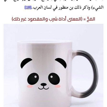
الشيء) وذكر ذلك بن منظور في لسان العرب.
[10]
المَجَّ = (المعنى أداة شرب والمقصود غير ذلك)