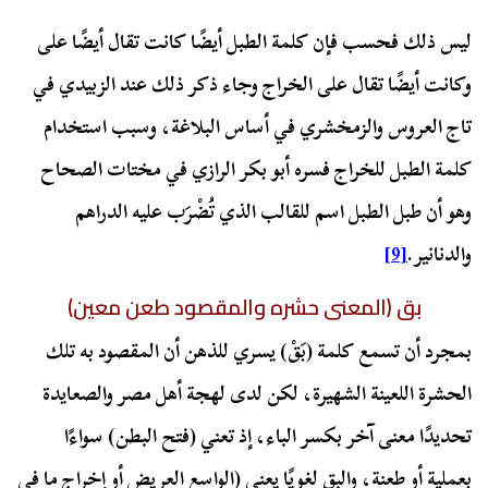
ليس ذلك فحسب فإن كلمة الطبل أيضًا كانت تقال أيضًا على
وكانت أيضًا تقال على الخراج وجاء ذكر ذلك عند الزبيدي في
تاج العروس والزمخشري في أساس البلاغة، وسبب استخدام
كلمة الطبل للخراج فسره أبو بكر الرازي في مختات الصحاح
وهو أن طبل الطبل اسم للقالب الذي تُضْرَب عليه الدراهم
والدنانير.
[9]
بق (المعنى حشره والمقصود طعن معين)
بمجرد أن تسمع كلمة (بَقْ) يسري للذهن أن المقصود به تلك
الحشرة اللعينة الشهيرة، لكن لدى لهجة أهل مصر والصعايدة
تحديدًا معنى آخر بكسر الباء، إذ تعني (فتح البطن) سواءًا
بعملية أو طعنة، والبق لغويًا يعني (الواسع العريض أو إخراج ما في