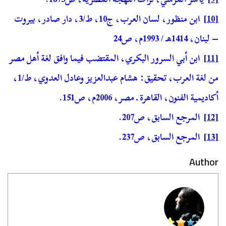
[10]
ابن منظور، لسان العرب، ج10، ط/3، دار صادر، بيروت
– لبنان، 1414هـ / 1993م، ص24
[11]
ابن أبي السرور البكري، المقتضب فيما وافق لغة أهل مصر
من لغة العرب، تحقيق: هشام عبدالعزيز وعادل العدوي، ط/1،
أكاديمية الفنون، القاهرة ـ مصر، 2006م، ص151.
[12]
المرجع السابق، ص207.
[13]
المرجع السابق، ص237.
Author