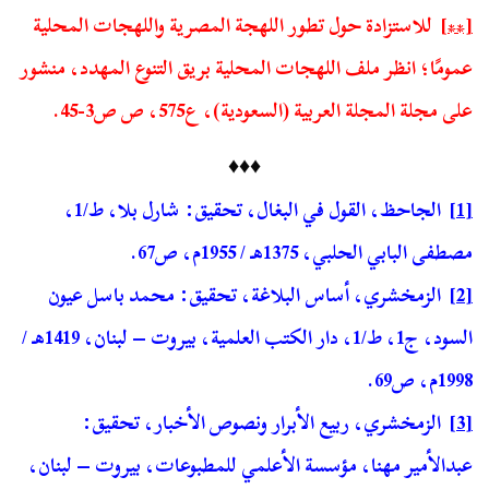
[**]
للاستزادة حول تطور اللهجة المصرية واللهجات المحلية
عمومًا؛ انظر ملف اللهجات المحلية بريق التنوع المهدد، منشور
على مجلة المجلة العربية (السعودية)، ع575، ص ص3-45.
♦♦♦
[1]
الجاحظ، القول في البغال، تحقيق: شارل بلا، ط/1،
مصطفى البابي الحلبي، 1375هـ / 1955م، ص67.
[2]
الزمخشري، أساس البلاغة، تحقيق: محمد باسل عيون
السود، ج1، ط/1، دار الكتب العلمية، بيروت – لبنان، 1419هـ /
1998م، ص69.
[3]
الزمخشري، ربيع الأبرار ونصوص الأخبار، تحقيق:
عبدالأمير مهنا، مؤسسة الأعلمي للمطبوعات، بيروت – لبنان،